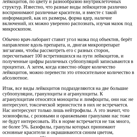
лейкоцитов, по цвету и разнообразию внутриклеточных
структур. Известно, что разные виды лейкоцитов различно
воспринимают различные красители, и вместе с такой
информацией, как их размеры, форма ядер, наличие
включений, их можно уверенно распознать, изучая мазок под
микроскопом.
Обычно врач-лаборант ставит угол мазка под объектив, берёт
направление вдоль препарата, и, двигая микропрепарат
зигзагами, чтобы рассмотреть его с разных сторон,
пересчитывает 100 встретившихся на пути лейкоцитов, и
полученные цифры различных субпопуляций записываются в
процентах. А затем, когда известно общее количество
лейкоцитов, можно перевести это относительное количество в
абсолютное.
Итак, все виды лейкоцитов подразделяются на две большие
субпопуляции, гранулоциты и агранулоциты. К
агранулоцитам относятся моноциты и лимфоциты, они нас не
интересуют, токсической зернистости в них не встречается.
Нас интересуют только лишь нейтрофилы. А это значит, что
эозинофилы, с розовыми и оранжевыми гранулами нас тоже
не будут интересовать. Их в норме встречается не так много,
не более 5%. Базофилы, гранулы которых принимают
основные красители и окрашиваются синим цветом,