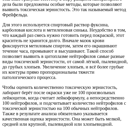
дела были предложены особые методы, которые позволяют
выявить токсическая зернистость. Это так называемый метод
Фрейфельда.
Для этого используется спиртовый раствор фуксина,
карболовая кислота и метиленовая синька. Неудобство в том,
что каждый раз смесь нужно готовить перед покраской, этот
краситель не хранится долго. Вначале мазок крови
фиксируется метиловым спиртом, затем его окрашивают
течение часа, промывают и высушивают. Такой способ
позволяет выявить в цитоплазме нейтрофилов самые разные
виды токсической зернистости, от самой лёгкой, пылевидной,
до грубых хлопьев. Увеличение хлопьев, и всё более грубые
их контуры прямо пропорциональны тяжести
патологического процесса.
Чтобы оценить количественно токсическую зернистость,
лаборант берёт после окраски уже не 100 произвольных
лейкоцитов, когда считает лейкоформулу, а непосредственно
100 нейтрофилов, и подсчитывает количество нейтрофилов с
токсической зернистостью на 100 обычных нейтрофилов.
Также в результате анализа обязательно указывается
качественная оценка зернистости. Она может быть мелкой,
средней или крупной, пылевидной или хлопьевидной.