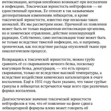
интоксикации, которая неизбежно возникает при воспалении
и инфекциях. Токсическая зернистость нейтрофилов — не
единственный признак. Ее относят к так называемым
дегенеративным изменениям лейкоцитов, и кроме
токсической зернистости, известно еще несколько таких
аномалий. Их мы рассмотрим ниже. Причиной их появления
может быть не только выраженная интоксикация организма,
но и химическое отравление, действие ионизирующей
радиации. Собственно, само интоксикация тоже может быть
не только вследствие тяжелой инфекции, но, и например,
хроническая, как последствие распада опухолевой ткани при
онкологическом процессе.
Возвращаясь к токсической зернистости, можно грубо
сравнить её со свариванием яичного белка, поскольку
коагуляция белка, денатурация, — это есть процесс
сваривания, только не вследствие высокой температуры, а
вследствие воздействия химических катализаторов в очаге
воспаления. Ещё в 1931 году было указано, что такие грубые
гранулы в лейкоцитах встречаются чаще всего при различных
формах воспаления.
Диагностическое значение токсической зернистости
нейтрофилов в том, что её появление на фоне сдвига
лейкоцитарной формулы влево может говорить об