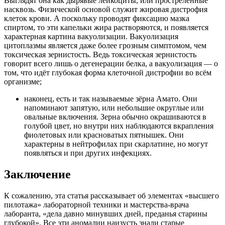
Выглядят она как дырявые лейкоциты, или простреленные
насквозь. Физической основой служит жировая дистрофия
клеток крови. А поскольку проводят фиксацию мазка
спиртом, то эти капельки жира растворяются, и появляется
характерная картина вакуолизации. Вакуолизация
цитоплазмы является даже более грозным симптомом, чем
токсическая зернистость. Ведь токсическая зернистость
говорит всего лишь о дегенерации белка, а вакуолизация — о
том, что идёт глубокая форма клеточной дистрофии во всём
организме;
наконец, есть и так называемые зёрна Амато. Они
напоминают запятую, или небольшие округлые или
овальные включения. Зерна обычно окрашиваются в
голубой цвет, но внутри них наблюдаются вкрапления
фиолетовых или красноватых пятнышек. Они
характерны в нейтрофилах при скарлатине, но могут
появляться и при других инфекциях.
Заключение
К сожалению, эта статья рассказывает об элементах «высшего
пилотажа» лабораторной техники и мастерства-врача
лаборанта, «дела давно минувших дней, преданья старины
глубокой». Все эти аномалии наизусть знали старые