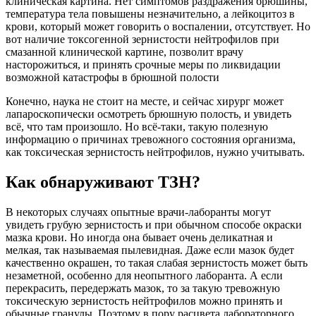
клиническая картина. Нет симптомов раздражения брюшины,
температура тела повышены незначительно, а лейкоцитоз в
крови, который может говорить о воспалении, отсутствует. Но
вот наличие токсогенной зернистости нейтрофилов при
смазанной клинической картине, позволит врачу
насторожиться, и принять срочные меры по ликвидации
возможной катастрофы в брюшной полости
Конечно, наука не стоит на месте, и сейчас хирург может
лапароскопически осмотреть брюшную полость, и увидеть
всё, что там произошло. Но всё-таки, такую полезную
информацию о причинах тревожного состояния организма,
как токсическая зернистость нейтрофилов, нужно учитывать.
Как обнаруживают ТЗН?
В некоторых случаях опытные врачи-лаборанты могут
увидеть грубую зернистость и при обычном способе окраски
мазка крови. Но иногда она бывает очень деликатная и
мелкая, так называемая пылевидная. Даже если мазок будет
качественно окрашен, то такая слабая зернистость может быть
незаметной, особенно для неопытного лаборанта. А если
перекрасить, передержать мазок, то за такую тревожную
токсическую зернистость нейтрофилов можно принять и
обычные гранулы. Поэтому в пору расцвета лабораторного