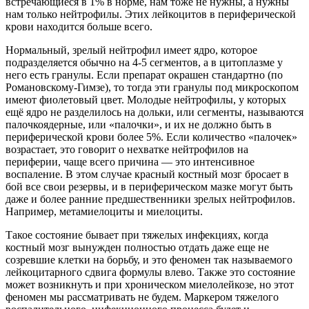
встречающиеся в 1% в норме, нам тоже не нужны, а нужны
нам только нейтрофилы. Этих лейкоцитов в периферической
крови находится больше всего.
Нормальный, зрелый нейтрофил имеет ядро, которое
подразделяется обычно на 4-5 сегментов, а в цитоплазме у
него есть гранулы. Если препарат окрашен стандартно (по
Романовскому-Гимзе), то тогда эти гранулы под микроскопом
имеют фиолетовый цвет. Молодые нейтрофилы, у которых
ещё ядро не разделилось на дольки, или сегменты, называются
палочкоядерные, или «палочки», и их не должно быть в
периферической крови более 5%. Если количество «палочек»
возрастает, это говорит о нехватке нейтрофилов на
периферии, чаще всего причина — это интенсивное
воспаление. В этом случае красный костный мозг бросает в
бой все свои резервы, и в периферическом мазке могут быть
даже и более ранние предшественники зрелых нейтрофилов.
Например, метамиелоциты и миелоциты.
Такое состояние бывает при тяжелых инфекциях, когда
костный мозг вынужден полностью отдать даже еще не
созревшие клетки на борьбу, и это феномен так называемого
лейкоцитарного сдвига формулы влево. Также это состояние
может возникнуть и при хроническом миелолейкозе, но этот
феномен мы рассматривать не будем. Маркером тяжелого