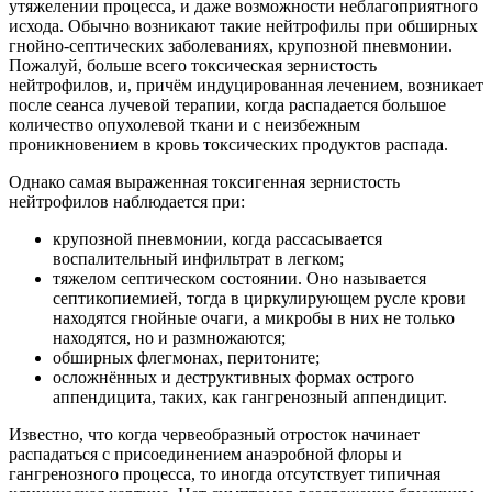
утяжелении процесса, и даже возможности неблагоприятного
исхода. Обычно возникают такие нейтрофилы при обширных
гнойно-септических заболеваниях, крупозной пневмонии.
Пожалуй, больше всего токсическая зернистость
нейтрофилов, и, причём индуцированная лечением, возникает
после сеанса лучевой терапии, когда распадается большое
количество опухолевой ткани и с неизбежным
проникновением в кровь токсических продуктов распада.
Однако самая выраженная токсигенная зернистость
нейтрофилов наблюдается при:
крупозной пневмонии, когда рассасывается
воспалительный инфильтрат в легком;
тяжелом септическом состоянии. Оно называется
септикопиемией, тогда в циркулирующем русле крови
находятся гнойные очаги, а микробы в них не только
находятся, но и размножаются;
обширных флегмонах, перитоните;
осложнённых и деструктивных формах острого
аппендицита, таких, как гангренозный аппендицит.
Известно, что когда червеобразный отросток начинает
распадаться с присоединением анаэробной флоры и
гангренозного процесса, то иногда отсутствует типичная