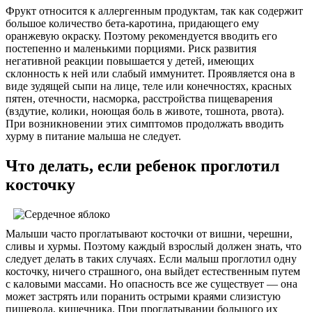
Фрукт относится к аллергенным продуктам, так как содержит
большое количество бета-каротина, придающего ему
оранжевую окраску. Поэтому рекомендуется вводить его
постепенно и маленькими порциями. Риск развития
негативной реакции повышается у детей, имеющих
склонность к ней или слабый иммунитет. Проявляется она в
виде зудящей сыпи на лице, теле или конечностях, красных
пятен, отечности, насморка, расстройства пищеварения
(вздутие, колики, ноющая боль в животе, тошнота, рвота).
При возникновении этих симптомов продолжать вводить
хурму в питание малыша не следует.
Что делать, если ребенок проглотил
косточку
Малыши часто проглатывают косточки от вишни, черешни,
сливы и хурмы. Поэтому каждый взрослый должен знать, что
следует делать в таких случаях. Если малыш проглотил одну
косточку, ничего страшного, она выйдет естественным путем
с каловыми массами. Но опасность все же существует — она
может застрять или поранить острыми краями слизистую
пищевода, кишечника. При проглатывании большого их