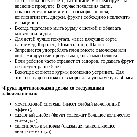
того, чтобы посмотреть, как организм отреагирует на
введение продукта. В случае появления сыпи,
покраснения, крапивницы, насморка, кашля,
конъюнктивита, диареи, фрукт необходимо исключить
из рациона.
Всегда тщательно мыть хурму с щеткой и обдавать
кипяченой водой.
Для детей лучше покупать менее вяжущие сорта,
например, Королек, Шоколадница, Шарон.
Запрещается употреблять плод вместе с молоком или
любыми другими продуктами, богатыми белком.
Если ребенок часто страдает от запоров, то давать фрукт
не следует ранее 6 лет.
Вяжущее свойство хурмы возможно устранить. Для
этого ее надо положить в морозильную камеру на 4 часа.
Фрукт противопоказан детям со следующими
заболеваниями:
мочеполовой системы (имеет слабый мочегонный
эффект);
сахарный диабет (фрукт содержит большое количество
углеводов);
склонность к запорам (оказывает закрепляющее
действие на стул).