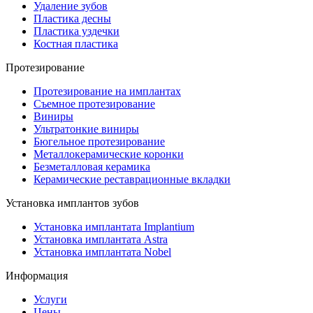
Удаление зубов
Пластика десны
Пластика уздечки
Костная пластика
Протезирование
Протезирование на имплантах
Съемное протезирование
Виниры
Ультратонкие виниры
Бюгельное протезирование
Металлокерамические коронки
Безметалловая керамика
Керамические реставрационные вкладки
Установка имплантов зубов
Установка имплантата Implantium
Установка имплантата Astra
Установка имплантата Nobel
Информация
Услуги
Цены