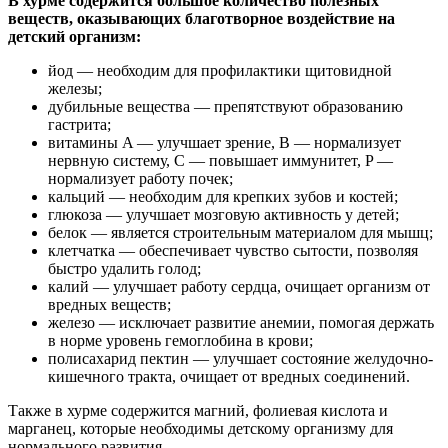
В хурме содержится большое количество полезных
веществ, оказывающих благотворное воздействие на
детский организм:
йод — необходим для профилактики щитовидной
железы;
дубильные вещества — препятствуют образованию
гастрита;
витамины A — улучшает зрение, B — нормализует
нервную систему, C — повышает иммунитет, P —
нормализует работу почек;
кальций — необходим для крепких зубов и костей;
глюкоза — улучшает мозговую активность у детей;
белок — является строительным материалом для мышц;
клетчатка — обеспечивает чувство сытости, позволяя
быстро удалить голод;
калий — улучшает работу сердца, очищает организм от
вредных веществ;
железо — исключает развитие анемии, помогая держать
в норме уровень гемоглобина в крови;
полисахарид пектин — улучшает состояние желудочно-
кишечного тракта, очищает от вредных соединений.
Также в хурме содержится магний, фолиевая кислота и
марганец, которые необходимы детскому организму для
нормального развития.