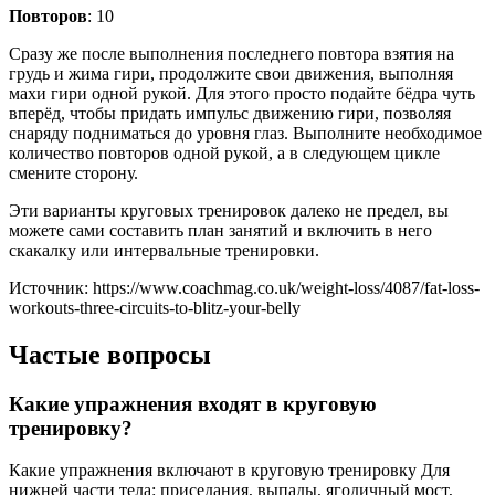
Повторов
: 10
Сразу же после выполнения последнего повтора взятия на
грудь и жима гири, продолжите свои движения, выполняя
махи гири одной рукой. Для этого просто подайте бёдра чуть
вперёд, чтобы придать импульс движению гири, позволяя
снаряду подниматься до уровня глаз. Выполните необходимое
количество повторов одной рукой, а в следующем цикле
смените сторону.
Эти варианты круговых тренировок далеко не предел, вы
можете сами составить план занятий и включить в него
скакалку или интервальные тренировки.
Источник: https://www.coachmag.co.uk/weight-loss/4087/fat-loss-
workouts-three-circuits-to-blitz-your-belly
Частые вопросы
Какие упражнения входят в круговую
тренировку?
Какие упражнения включают в круговую тренировку Для
нижней части тела: приседания, выпады, ягодичный мост,