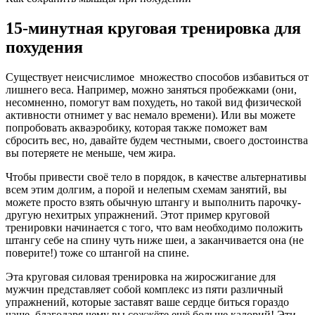
15-минутная круговая тренировка для
похудения
Существует неисчислимое множество способов избавиться от
лишнего веса. Например, можно заняться пробежками (они,
несомненно, помогут вам похудеть, но такой вид физической
активности отнимет у вас немало времени). Или вы можете
попробовать акваэробику, которая также поможет вам
сбросить вес, но, давайте будем честными, своего достоинства
вы потеряете не меньше, чем жира.
Чтобы привести своё тело в порядок, в качестве альтернативы
всем этим долгим, а порой и нелепым схемам занятий, вы
можете просто взять обычную штангу и выполнить парочку-
другую нехитрых упражнений. Этот пример круговой
тренировки начинается с того, что вам необходимо положить
штангу себе на спину чуть ниже шеи, а заканчивается она (не
поверите!) тоже со штангой на спине.
Эта круговая силовая тренировка на жиросжигание для
мужчин представляет собой комплекс из пяти различный
упражнений, которые заставят ваше сердце биться гораздо
чаще, благодаря чему вы сожжёте ещё больше калорий! Эти