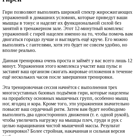
Гири позволяют выполнять широкий спектр жиросжигающих
упражнений в домашних условиях, которые приведут ваши
мышцы в тонус и наделят их функциональной силой без
занятий в тренажерном зале. Этот 12-минутный комплекс
упражнений с гирей нацелен именно на то, чтобы помочь вам
двигаться гораздо лучше и выглядеть ещё круче. Его можно
выполнять с гантелями, хотя это будет не совсем удобно, но
вполне реально.
Данная тренировка очень проста и займёт у вас всего лишь 12
минут. Упражнения этого комплекса участят ваш пульс и
заставят ваш организм сжигать жировые отложения в течение
ещё нескольких часов после завершения тренировки.
Эта тренировочная сессия начнётся с выполнения трех
многосуставных базовых подъёмов гири, которые нацелены
на проработку основных мышечных групп, особенно мышц
ног, ягодиц и кора. Кроме того, эти упражнения значительно
повысят ваш сердечный ритм. Затем вам будет необходимо
выполнить два односторонних движения (т. е. одной рукой),
чтобы увеличить нагрузку на мышцы плеч, груди и рук с
целью наращивания чистой мышечной массы. Результат
тренировки? Более стройная, накачанная и сильная версия