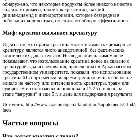
обнаружено, что некоторые продукты более низкого качества
содержат примеси, такие как креатинин, натрий,
дициандиамид и дигидротриазин, которые безвредны в
небольших количествах, но снижают общую эффективность.
Миф: креатин вызывает крепатуру
Идея о том, что прием креатина может вызывать чрезмерные
крепатуру, является чисто анекдотичной, без фактических
клинических доказательств. Исследования на самом деле
показывают, что использование креатина вовсе не связано с
крепатурой: два исследования, проведенных в Арканзасском
государственном университете, показали, что использование
креатина 61 спортсменом во время тренировочных сборов не
влияло на частоту или интенсивность крепатуры, травм или
судорог. Эти спортсмены использовали 15-25 г. в день на
этапе “загрузки” и еще 5 г. в день для поддержания результата.
Источник: http://www.coachmag.co.uk/nutrition/supplements/1154/cr
facts
Частые вопросы
Что делает креатин с телом?