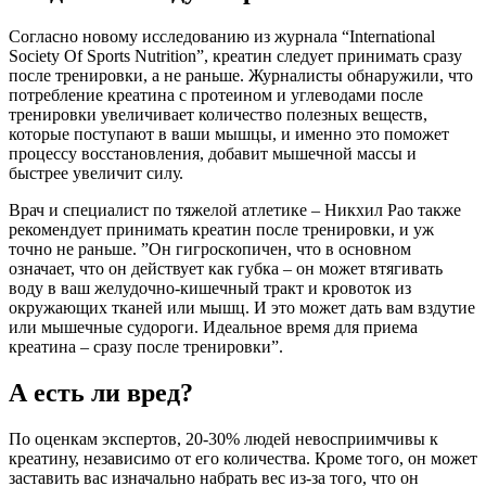
Согласно новому исследованию из журнала “International
Society Of Sports Nutrition”, креатин следует принимать сразу
после тренировки, а не раньше. Журналисты обнаружили, что
потребление креатина с протеином и углеводами после
тренировки увеличивает количество полезных веществ,
которые поступают в ваши мышцы, и именно это поможет
процессу восстановления, добавит мышечной массы и
быстрее увеличит силу.
Врач и специалист по тяжелой атлетике – Никхил Рао также
рекомендует принимать креатин после тренировки, и уж
точно не раньше. ”Он гигроскопичен, что в основном
означает, что он действует как губка – он может втягивать
воду в ваш желудочно-кишечный тракт и кровоток из
окружающих тканей или мышц. И это может дать вам вздутие
или мышечные судороги. Идеальное время для приема
креатина – сразу после тренировки”.
А есть ли вред?
По оценкам экспертов, 20-30% людей невосприимчивы к
креатину, независимо от его количества. Кроме того, он может
заставить вас изначально набрать вес из-за того, что он