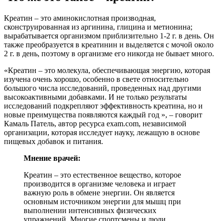
Креатин – это аминокислотная производная,
сконструированная из аргинина, глицина и метионина;
вырабатывается организмом приблизительно 1-2 г. в день. Он
также преобразуется в креатинин и выделяется с мочой около
2 г. в день, поэтому в организме его никогда не бывает много.
«Креатин – это молекула, обеспечивающая энергию, которая
изучена очень хорошо, особенно в свете относительно
большого числа исследований, проведенных над другими
высокоактивными добавками. И не только результаты
исследований подкрепляют эффективность креатина, но и
новые преимущества появляются каждый год », – говорит
Камаль Патель, автор ресурса exam.com, независимой
организации, которая исследует науку, лежащую в основе
пищевых добавок и питания.
Мнение врачей:
Креатин – это естественное вещество, которое
производится в организме человека и играет
важную роль в обмене энергии. Он является
основным источником энергии для мышц при
выполнении интенсивных физических
упражнений. Многие спортсмены и люди,