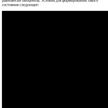
равновесии биоценоза. Условия для формирования такого
состояния следующее: