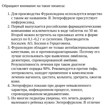
Обращают внимание на такие нюансы:
Для производства Фуразолидона используется вещество
с таким же названием. В Энтерофуриле присутствует
нифуроксазид.
Первый выпускается российскими фармацевтическими
компаниями исключительно в виде таблеток по 50 мг.
Второй можно встретить на прилавках аптек в форме
капсул по 0,1–0,2 г и суспензии. Производитель
Босналек АО, Босния и Герцеговина.
Фуразолидон обладает не только антибактериальными
качествами, но и противопаразитарными. Поэтому его
лучше использовать при выявлении лямблиоза,
дизентерии, спровоцированной амебами.
Результативность лечения при таком диагнозе
составляет порядка 90%. Рекомендуется против тифа,
энтероколита, находит применение в комплексном
лечении вагинита, цистита, кольпита, уретрита, ожогов
кожи.
Энтерофурил показан при диарее невыясненного
характера, инфекционном процессе, поносе,
спровоцированном медикаментами.
Но многие педиатры уверены, что лечить диарею у
маленького ребенка нужно Энтерофурилом. В отличие