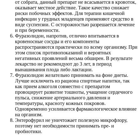
от собрата, данный препарат не всасывается в кровоток,
оказывает местное действие. Такое качество снижает
риски побочных эффектов. Для терапии кишечной
инфекции у грудных младенцев применяют средство в
виде суспензии. С осторожностью разрешается лечение
и при беременности.
Фуразолидон, напротив, отлично впитывается в
кровеносные сосуды и его компоненты
распространяются практически по всему организму. При
этом список противопоказаний и вероятных
негативных проявлений весьма обширен. В результате
лекарство не рекомендуют до 3 лет, в период
вынашивания плода либо лактации.
Фуразолидон желательно принимать на фоне диеты.
Лучше исключить из рациона спиртные напитки, так
как прием алкоголя совместно с препаратом
провоцирует развитие тошноты, учащение сердечного
пульса, снижение артериального давления и
температуры, красноту кожных покровов.
Одновременно усиливается фармакологическое влияние
на организм.
Энтерофурил не уничтожает полезную микрофлору,
поэтому нет необходимости принимать пре- и
пробиотики.