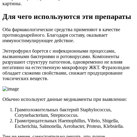
картины.
Для чего используются эти препараты
Оба фармакологические средства применяют в качестве
противодиарейного. Благодаря составу, оказывает
иммуностимулирующее действие.
Энтерофурил борется с инфекционными процессами,
вызванными бактериями и ротовирусами. Компоненты
разрушают структуру патогенов, одновременно не влияя
негативно на естественную микрофлору ЖКТ. Фуразолидон
обладает схожими свойствами, снижает продуцирование
токсических веществ.
Обычно используют данные медикаменты при выявлении:
Грамположительных бактерий Staphylococcus,
Corynebacterium, Streptococcus.
Грамотрицательных Haemophillus, Vibrio, Shigella,
Escherichia, Salmonella, Aerobacter, Proteus, Klebsiella.
Тем не менее, самостоятельно решать, что лучше,