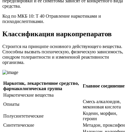
передозировки и ее симптомы зависят от конкретного вида
средства.
Код по МКБ 10: Т 40 Отравление наркотиками и
психодислептиками.
Классификация наркопрепаратов
Строится на принципе основного действующего вещества.
Способны вызвать психическую, физическую зависимость,
синдром толерантности и измененной реактивности
организма.
Наркотик, лекарственное средство,
Главное соединение
фармакологическая группа
Наркотические вещества
Смесь алкалоидов,
Опиаты
меконовая кислота
Кодеин, морфин,
Полусинтетические
героин
Синтетические
Метадон, проксифен
Налоксон, налорфин,