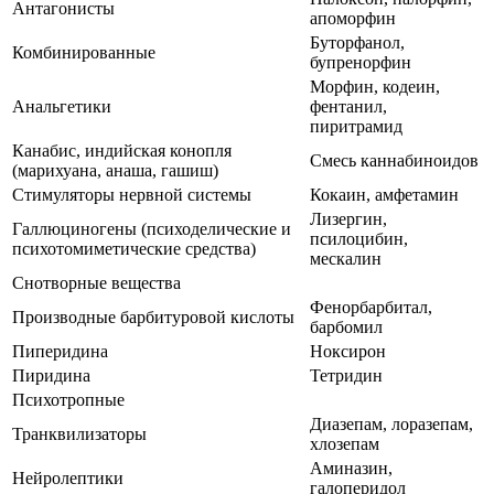
Антагонисты
апоморфин
Буторфанол,
Комбинированные
бупренорфин
Морфин, кодеин,
Анальгетики
фентанил,
пиритрамид
Канабис, индийская конопля
Смесь каннабиноидов
(марихуана, анаша, гашиш)
Стимуляторы нервной системы
Кокаин, амфетамин
Лизергин,
Галлюциногены (психоделические и
псилоцибин,
психотомиметические средства)
мескалин
Снотворные вещества
Фенорбарбитал,
Производные барбитуровой кислоты
барбомил
Пиперидина
Ноксирон
Пиридина
Тетридин
Психотропные
Диазепам, лоразепам,
Транквилизаторы
хлозепам
Аминазин,
Нейролептики
галоперидол