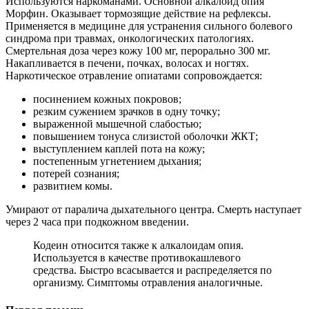
Используются наркоманами. Основной алкалоид опия
Морфин. Оказывает тормозящие действие на рефлексы.
Применяется в медицине для устранения сильного болевого
синдрома при травмах, онкологических патологиях.
Смертельная доза через кожу 100 мг, перорально 300 мг.
Накапливается в печени, почках, волосах и ногтях.
Наркотическое отравление опиатами сопровождается:
посинением кожных покровов;
резким сужением зрачков в одну точку;
выраженной мышечной слабостью;
повышением тонуса слизистой оболочки ЖКТ;
выступлением каплей пота на кожу;
постепенным угнетением дыхания;
потерей сознания;
развитием комы.
Умирают от паралича дыхательного центра. Смерть наступает
через 2 часа при подкожном введении.
Кодеин относится также к алкалоидам опия.
Используется в качестве противокашлевого
средства. Быстро всасывается и распределяется по
организму. Симптомы отравления аналогичные.