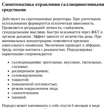
Симптоматика отравления галлюциногенными
средствами
Действуют на серотониновые рецепторы. При длительном
использовании формируется психическая зависимость.
Проявляется деградацией личности, слабоумием,
суицидальными мыслями. Быстро всасывается через ЖКТ и
органов дыхания. Эффект зависит от количества дозы. При
минимальных концентрациях появляются признаки
алкогольного опьянения. Увеличение приводит к эйфории,
бреду, потери контакта с реальностью. Передозировка
наркотиками сопровождается:
галлюцинациями: зрительные, вкусовые, тактильные,
слуховые;
расширением зрачков;
головокружением;
тошнотой;
повышенной потливостью;
резким покраснением лица;
слюнотечением;
паникой.
Передоз может напоминать о себе спустя 6 месяцев в виде