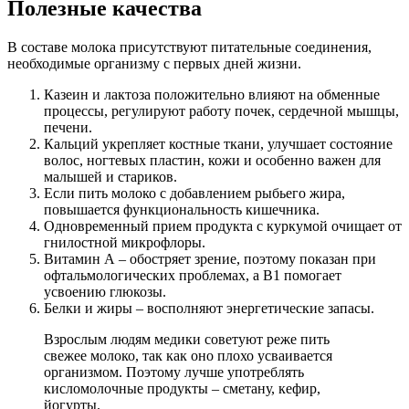
Полезные качества
В составе молока присутствуют питательные соединения,
необходимые организму с первых дней жизни.
Казеин и лактоза положительно влияют на обменные
процессы, регулируют работу почек, сердечной мышцы,
печени.
Кальций укрепляет костные ткани, улучшает состояние
волос, ногтевых пластин, кожи и особенно важен для
малышей и стариков.
Если пить молоко с добавлением рыбьего жира,
повышается функциональность кишечника.
Одновременный прием продукта с куркумой очищает от
гнилостной микрофлоры.
Витамин А – обостряет зрение, поэтому показан при
офтальмологических проблемах, а В1 помогает
усвоению глюкозы.
Белки и жиры – восполняют энергетические запасы.
Взрослым людям медики советуют реже пить
свежее молоко, так как оно плохо усваивается
организмом. Поэтому лучше употреблять
кисломолочные продукты – сметану, кефир,
йогурты.