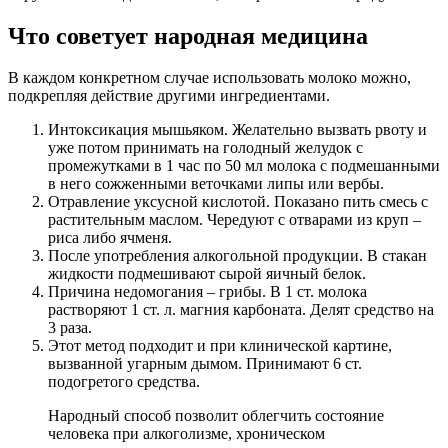
Что советует народная медицина
В каждом конкретном случае использовать молоко можно,
подкрепляя действие другими ингредиентами.
Интоксикация мышьяком. Желательно вызвать рвоту и
уже потом принимать на голодный желудок с
промежутками в 1 час по 50 мл молока с подмешанными
в него сожженными веточками липы или вербы.
Отравление уксусной кислотой. Показано пить смесь с
растительным маслом. Чередуют с отварами из круп –
риса либо ячменя.
После употребления алкогольной продукции. В стакан
жидкости подмешивают сырой яичный белок.
Причина недомогания – грибы. В 1 ст. молока
растворяют 1 ст. л. магния карбоната. Делят средство на
3 раза.
Этот метод подходит и при клинической картине,
вызванной угарным дымом. Принимают 6 ст.
подогретого средства.
Народный способ позволит облегчить состояние
человека при алкоголизме, хроническом