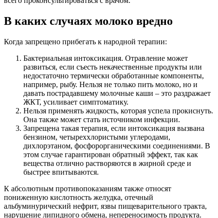
всего проконсультироваться с врачом.
В каких случаях молоко вредно
Когда запрещено прибегать к народной терапии:
Бактериальная интоксикация. Отравление может
развиться, если съесть некачественные продукты или
недостаточно термически обработанные компоненты,
например, рыбу. Нельзя не только пить молоко, но и
давать пострадавшему молочные каши – это раздражает
ЖКТ, усиливает симптоматику.
Нельзя применять жидкость, которая успела прокиснуть.
Она также может стать источником инфекции.
Запрещена такая терапия, если интоксикация вызвана
бензином, четыреххлористыми углеродами,
дихлорэтаном, фосфорорганическими соединениями. В
этом случае гарантирован обратный эффект, так как
вещества отлично растворяются в жирной среде и
быстрее впитываются.
К абсолютным противопоказаниям также относят
пониженную кислотность желудка, отечный
альбуминурический нефрит, язвы пищеварительного тракта,
нарушение липидного обмена, непереносимость продукта.