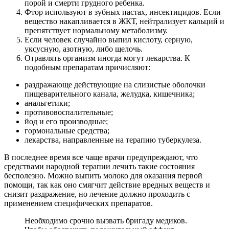
порой и смерти грудного ребенка.
Фтор используют в зубных пастах, инсектицидов. Если
вещество накапливается в ЖКТ, нейтрализует кальций и
препятствует нормальному метаболизму.
Если человек случайно выпил кислоту, серную,
уксусную, азотную, либо щелочь.
Отравлять организм иногда могут лекарства. К
подобным препаратам причисляют:
раздражающе действующие на слизистые оболочки
пищеварительного канала, желудка, кишечника;
анальгетики;
противовоспалительные;
йод и его производные;
гормональные средства;
лекарства, направленные на терапию туберкулеза.
В последнее время все чаще врачи предупреждают, что
средствами народной терапии лечить такие состояния
бесполезно. Можно выпить молоко для оказания первой
помощи, так как оно смягчит действие вредных веществ и
снизит раздражение, но лечение должно проходить с
применением специфических препаратов.
Необходимо срочно вызвать бригаду медиков.