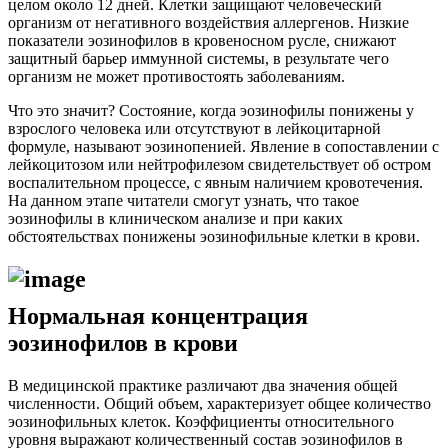
целом около 12 дней. Клетки защищают человеческий
организм от негативного воздействия аллергенов. Низкие
показатели эозинофилов в кровеносном русле, снижают
защитный барьер иммунной системы, в результате чего
организм не может противостоять заболеваниям.
Что это значит? Состояние, когда эозинофилы понижены у
взрослого человека или отсутствуют в лейкоцитарной
формуле, называют эозинопенией. Явление в сопоставлении с
лейкоцитозом или нейтрофилезом свидетельствует об остром
воспалительном процессе, с явным наличием кровотечения.
На данном этапе читатели смогут узнать, что такое
эозинофилы в клиническом анализе и при каких
обстоятельствах понижены эозинофильные клетки в крови.
Нормальная концентрация
эозинофилов в крови
В медицинской практике различают два значения общей
численности. Общий объем, характеризует общее количество
эозинофильных клеток. Коэффициенты относительного
уровня выражают количественный состав эозинофилов в