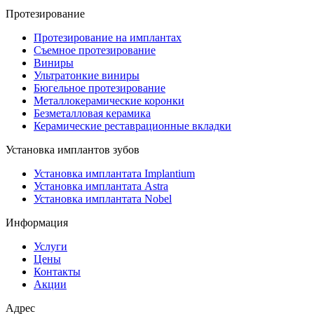
Протезирование
Протезирование на имплантах
Съемное протезирование
Виниры
Ультратонкие виниры
Бюгельное протезирование
Металлокерамические коронки
Безметалловая керамика
Керамические реставрационные вкладки
Установка имплантов зубов
Установка имплантата Implantium
Установка имплантата Astra
Установка имплантата Nobel
Информация
Услуги
Цены
Контакты
Акции
Адрес