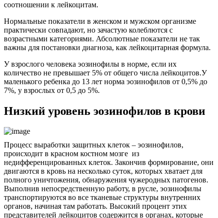
соотношении к лейкоцитам.
Нормальные показатели в женском и мужском организме
практически совпадают, но зачастую колеблются с
возрастными категориями. Абсолютные показатели не так
важны для постановки диагноза, как лейкоцитарная формула.
У взрослого человека эозинофилы в норме, если их
количество не превышает 5% от общего числа лейкоцитов.У
маленького ребенка до 13 лет норма эозинофилов от 0,5% до
7%, у взрослых от 0,5 до 5%.
Низкий уровень эозинофилов в крови
Процесс выработки защитных клеток – эозинофилов,
происходит в красном костном мозге из
недифференцированных клеток. Закончив формирование, они
двигаются в кровь на несколько суток, которых хватает для
полного уничтожения, обнаружения чужеродных патогенов.
Выполнив непосредственную работу, в русле, эозинофилы
транспортируются во все тканевые структуры внутренних
органов, начиная там работать. Высокий процент этих
представителей лейкоцитов содержится в органах, которые