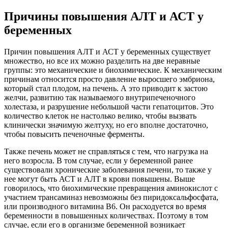
Причины повышения АЛТ и АСТ у
беременных
Причин повышения АЛТ и АСТ у беременных существует
множество, но все их можно разделить на две неравные
группы: это механические и биохимические. К механическим
причинам относится просто давление выросшего эмбриона,
который стал плодом, на печень. А это приводит к застою
желчи, развитию так называемого внутрипеченочного
холестаза, и разрушение небольшой части гепатоцитов. Это
количество клеток не настолько велико, чтобы вызвать
клинически значимую желтуху, но его вполне достаточно,
чтобы повысить печеночные ферменты.
Также печень может не справляться с тем, что нагрузка на
него возросла. В том случае, если у беременной ранее
существовали хронические заболевания печени, то также у
нее могут быть АСТ и АЛТ в крови повышены. Выше
говорилось, что биохимические превращения аминокислот с
участием трансаминаз невозможны без пиридоксальфосфата,
или производного витамина B6. Он расходуется во время
беременности в повышенных количествах. Поэтому в том
случае, если его в организме беременной возникает