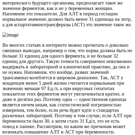
материнского будущего организма, предполагает такое же
значение ферментов, как и не у беременных женщин.
Напомним эти показатели. Для АЛТ в период гестации
нормальное значение должно быть менее 31 единицы на литр,
а для аспартатаминотрансферазы (АСТ) это значение такое же.
Во многих статьях в интернете можно прочитать о довольно
смешных выводах, например о том, что норма должна быть не
больше 31 единиц для одного фермента, и не больше 32
единиц для другого. Такую точность совершенно невозможно
выдержать в лабораторной и клинической практике, да она и
не нужна. Напомним, что вообще, размах значений
трансаминаз колеблется в широком диапазоне. Так, АСТ у
младенцев менее 5 дней жизни считается нормальным при
значениях меньше 97 Ед./л, а при вирусных гепатитах
показатели этих ферментов могут увеличиваться кратно, и
даже в десятки раз. Поэтому одна — единственная единица
является ничем иным, как статистической погрешностью
измерения, тем более, если речь будет идти о стандартах
различных лабораторий. Поэтому в том случае, если АЛТ при
беременности было 30, а затем стало 31 Ед/л, это не есть
повод к панике. Рассмотрим, по каким же причинам может
возникать повышение АЛТ и АСТ при беременности.