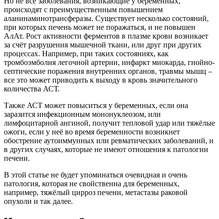
Но не все заболевания, возникающие у беременных,
происходят с преимущественным повышением
аланинаминотрансферазы. Существует несколько состояний,
при которых печень может не поражаться, и не повышен
АлАт. Рост активности ферментов в плазме крови возникает
за счёт разрушения мышечной ткани, или друг при других
процессах. Например, при таких состояниях, как
тромбоэмболия легочной артерии, инфаркт миокарда, гнойно-
септические поражения внутренних органов, травмы мышц –
все это может приводить к выходу в кровь значительного
количества АСТ.
Также АСТ может повыситься у беременных, если она
заразится инфекционным мононуклеозом, или
лимфоцитарной ангиной, получит тепловой удар или тяжёлые
ожоги, если у неё во время беременности возникнет
обострение аутоиммунных или ревматических заболеваний, и
в других случаях, которые не имеют отношения к патологии
печени.
В этой статье не будет упоминаться очевидная и очень
патология, которая не свойственна для беременных,
например, тяжёлый цирроз печени, метастазы раковой
опухоли и так далее.