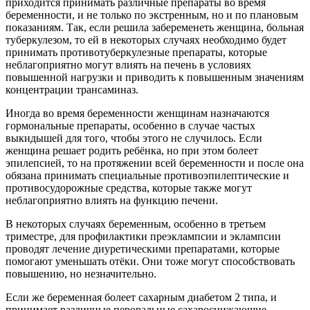
приходится принимать различные препараты во время
беременности, и не только по экстренным, но и по плановым
показаниям. Так, если решила забеременеть женщина, больная
туберкулезом, то ей в некоторых случаях необходимо будет
принимать противотуберкулезные препараты, которые
неблагоприятно могут влиять на печень в условиях
повышенной нагрузки и приводить к повышенным значениям
концентрации трансаминаз.
Иногда во время беременности женщинам назначаются
гормональные препараты, особенно в случае частых
выкидышей для того, чтобы этого не случилось. Если
женщина решает родить ребёнка, но при этом болеет
эпилепсией, то на протяжении всей беременности и после она
обязана принимать специальные противоэпилептические и
противосудорожные средства, которые также могут
неблагоприятно влиять на функцию печени.
В некоторых случаях беременным, особенно в третьем
триместре, для профилактики преэклампсии и эклампсии
проводят лечение диуретическими препаратами, которые
помогают уменьшать отёки. Они тоже могут способствовать
повышению, но незначительно.
Если же беременная болеет сахарным диабетом 2 типа, и
принимает различные пероральные сахароснижающие