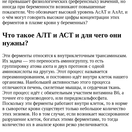
не превышает физиологических (референсных) значений, но
иногда при беременности возникают повышенные
показатели. Что обозначает высокий уровень АсАТ и АлАт, и
о чём могут говорить высокие цифры концентрации этих
ферментов в плазме крови у беременных?
Что такое АЛТ и АСТ и для чего они
нужны?
Эти ферменты относятся к внутриклеточным трансаминазам.
Их задача — это переносить аминогруппу, то есть
группировку атома азота и двух протонов с одной
аминокислоты на другую. Этот процесс называется
переаминированием, и постоянно идёт внутри клеток нашего
организма. Наибольшей активностью этого процесса
отличаются печень, скелетные мышцы, и сердечная ткань.
Этот процесс идёт с обязательным участием витамина B6, а
точнее его производного, или пиридоксальфосфата.
Поскольку эти ферменты работают внутри клеток, то в норме
в сыворотке крови существует только небольшое количество
этих энзимов. Но в том случае, если возникает массированное
разрушение клеток, богатых этими ферментами, то тогда
количество их в анализе крови резко увеличивается.