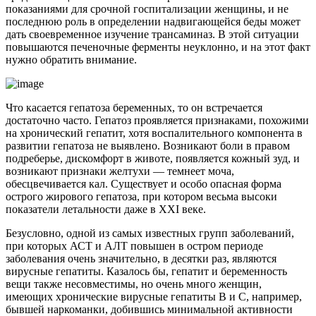
показаниями для срочной госпитализации женщины, и не
последнюю роль в определении надвигающейся беды может
дать своевременное изучение трансаминаз. В этой ситуации
повышаются печеночные ферменты неуклонно, и на этот факт
нужно обратить внимание.
Что касается гепатоза беременных, то он встречается
достаточно часто. Гепатоз проявляется признаками, похожими
на хронический гепатит, хотя воспалительного компонента в
развитии гепатоза не выявлено. Возникают боли в правом
подреберье, дискомфорт в животе, появляется кожный зуд, и
возникают признаки желтухи — темнеет моча,
обесцвечивается кал. Существует и особо опасная форма
острого жирового гепатоза, при котором весьма высоки
показатели летальности даже в XXI веке.
Безусловно, одной из самых известных групп заболеваний,
при которых АСТ и АЛТ повышен в остром периоде
заболевания очень значительно, в десятки раз, являются
вирусные гепатиты. Казалось бы, гепатит и беременность
вещи также несовместимы, но очень много женщин,
имеющих хронические вирусные гепатиты B и C, например,
бывшей наркоманки, добившись минимальной активности