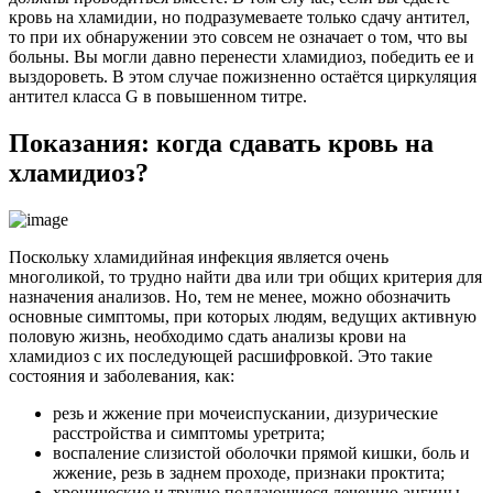
кровь на хламидии, но подразумеваете только сдачу антител,
то при их обнаружении это совсем не означает о том, что вы
больны. Вы могли давно перенести хламидиоз, победить ее и
выздороветь. В этом случае пожизненно остаётся циркуляция
антител класса G в повышенном титре.
Показания: когда сдавать кровь на
хламидиоз?
Поскольку хламидийная инфекция является очень
многоликой, то трудно найти два или три общих критерия для
назначения анализов. Но, тем не менее, можно обозначить
основные симптомы, при которых людям, ведущих активную
половую жизнь, необходимо сдать анализы крови на
хламидиоз с их последующей расшифровкой. Это такие
состояния и заболевания, как:
резь и жжение при мочеиспускании, дизурические
расстройства и симптомы уретрита;
воспаление слизистой оболочки прямой кишки, боль и
жжение, резь в заднем проходе, признаки проктита;
хронические и трудно поддающиеся лечению ангины,