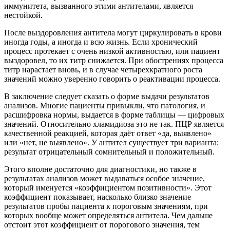
иммунитета, вызванного этими антителами, является
нестойкой.
После выздоровления антитела могут циркулировать в крови
иногда годы, а иногда и всю жизнь. Если хронический
процесс протекает с очень низкой активностью, или пациент
выздоровел, то их титр снижается. При обострениях процесса
титр нарастает вновь, и в случае четырехкратного роста
значений можно уверенно говорить о реактивации процесса.
В заключение следует сказать о форме выдачи результатов
анализов. Многие пациенты привыкли, что патология, и
расшифровка нормы, выдается в форме таблицы — цифровых
значений. Относительно хламидиоза это не так. ПЦР является
качественной реакцией, которая даёт ответ «да, выявлено»
или «нет, не выявлено». У антител существует три варианта:
результат отрицательный сомнительный и положительный.
Этого вполне достаточно для диагностики, но также в
результатах анализов может выдаваться особое значение,
который именуется «коэффициентом позитивности». Этот
коэффициент показывает, насколько близко значение
результатов пробы пациента к пороговым значениям, при
которых вообще может определяться антитела. Чем дальше
отстоит этот коэффициент от порогового значения, тем