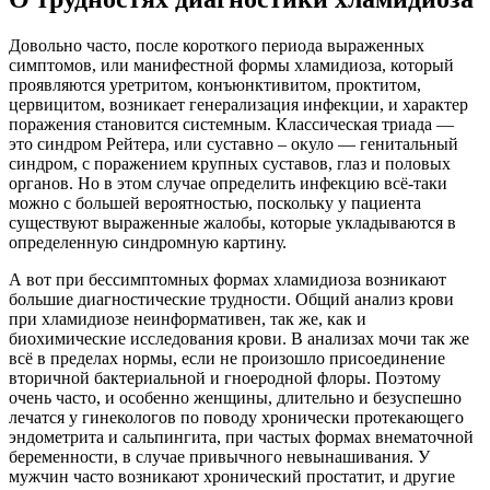
Довольно часто, после короткого периода выраженных
симптомов, или манифестной формы хламидиоза, который
проявляются уретритом, конъюнктивитом, проктитом,
цервицитом, возникает генерализация инфекции, и характер
поражения становится системным. Классическая триада —
это синдром Рейтера, или суставно – окуло — генитальный
синдром, с поражением крупных суставов, глаз и половых
органов. Но в этом случае определить инфекцию всё-таки
можно с большей вероятностью, поскольку у пациента
существуют выраженные жалобы, которые укладываются в
определенную синдромную картину.
А вот при бессимптомных формах хламидиоза возникают
большие диагностические трудности. Общий анализ крови
при хламидиозе неинформативен, так же, как и
биохимические исследования крови. В анализах мочи так же
всё в пределах нормы, если не произошло присоединение
вторичной бактериальной и гноеродной флоры. Поэтому
очень часто, и особенно женщины, длительно и безуспешно
лечатся у гинекологов по поводу хронически протекающего
эндометрита и сальпингита, при частых формах внематочной
беременности, в случае привычного невынашивания. У
мужчин часто возникают хронический простатит, и другие