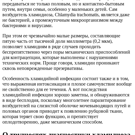
передаваться не только половым, но и контактно-бытовым
путем, внутри семьи, особенно у маленьких детей. Сам
возбудитель хламидиоза, Сhlamydia trachomatis, является даже
не бактерией, а промежуточным микроорганизмом между
бактериями и вирусами.
При этом ее чрезвычайно малые размеры, составляющие
пятую часть от тысячной доли миллиметра (0,2 мкм),
позволяет хламидиям в ряде случаев проходить
беспрепятственно через поры механических приспособлений
для контрацепции, которые выполнены с нарушениями
технических норм. Проще говоря, хламидии проникают
сквозь неповрежденные презервативы.
Особенность хламидийной инфекции состоит также и в том,
что выраженная интоксикация и плохое самочувствие вообще
не свойственно для ее течения. А вот последствия
хламидийной инфекции хорошо заметны, и обнаруживаются
в виде бесплодия, поскольку многолетнее паразитирование
возбудителей на слизистой оболочке мочевыводящих путей и
половых органов приводит к появлению рубцовой ткани,
которая теряет свою функцию, и препятствует
оплодотворению, даже механическим способом.
О трудностях диагностики хламидиоза