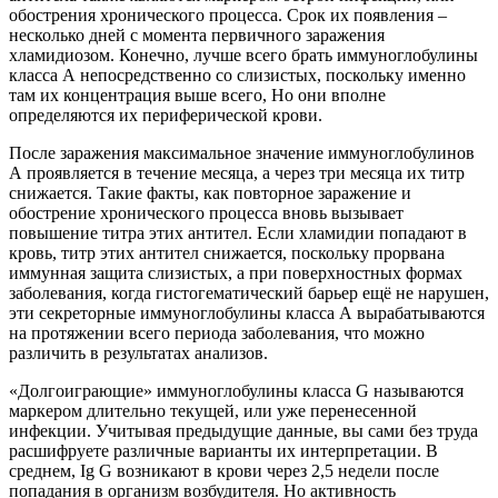
обострения хронического процесса. Срок их появления –
несколько дней с момента первичного заражения
хламидиозом. Конечно, лучше всего брать иммуноглобулины
класса А непосредственно со слизистых, поскольку именно
там их концентрация выше всего, Но они вполне
определяются их периферической крови.
После заражения максимальное значение иммуноглобулинов
А проявляется в течение месяца, а через три месяца их титр
снижается. Такие факты, как повторное заражение и
обострение хронического процесса вновь вызывает
повышение титра этих антител. Если хламидии попадают в
кровь, титр этих антител снижается, поскольку прорвана
иммунная защита слизистых, а при поверхностных формах
заболевания, когда гистогематический барьер ещё не нарушен,
эти секреторные иммуноглобулины класса А вырабатываются
на протяжении всего периода заболевания, что можно
различить в результатах анализов.
«Долгоиграющие» иммуноглобулины класса G называются
маркером длительно текущей, или уже перенесенной
инфекции. Учитывая предыдущие данные, вы сами без труда
расшифруете различные варианты их интерпретации. В
среднем, Ig G возникают в крови через 2,5 недели после
попадания в организм возбудителя. Но активность