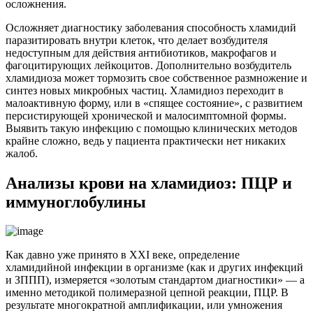
осложнения.
Осложняет диагностику заболевания способность хламидий
паразитировать внутри клеток, что делает возбудителя
недоступным для действия антибиотиков, макрофагов и
фагоцитирующих лейкоцитов. Дополнительно возбудитель
хламидиоза может тормозить свое собственное размножение и
синтез новых микробных частиц. Хламидиоз переходит в
малоактивную форму, или в «спящее состояние», с развитием
персистирующей хронической и малосимптомной формы.
Выявить такую инфекцию с помощью клинических методов
крайне сложно, ведь у пациента практически нет никаких
жалоб.
Анализы крови на хламидиоз: ПЦР и
иммуноглобулины
Как давно уже принято в XXI веке, определение
хламидийной инфекции в организме (как и других инфекций
и ЗППП), измеряется «золотым стандартом диагностики» — а
именно методикой полимеразной цепной реакции, ПЦР. В
результате многократной амплификации, или умножения