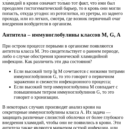
хламидий в крови означает только тот факт, что ими был
преодолен гистогематический барьер, то в кровь они могли
попасть, откуда угодно: из ротоглотки, из уретры, из заднего
прохода, или из легких, смотря, где возник первичный очаг
внедрения возбудителя в организм.
Антитела – иммуноглобулины классов М, G, A
При остром процессе первыми в организме появляются
антитела класса М. Это свидетельствует о раннем периоде,
либо о случае обострения хронической хламидийной
инфекции. Как различить эти два состояния?
Если высокий титр Ig M сочетаются с низкими титрами
иммуноглобулинов G, то это говорит о первичном
заражении и свежести инфекционного процесса;
Если высокий титр иммуноглобулина М совпадает с
повышенным титром иммуноглобулинов G, то это
говорит о хронизации.
В некоторых случаях производят анализ крови на
секреторные иммуноглобулины класса А. Их задача —
защищать различные слизистой оболочки от более глубокого
внедрения хламидий, чтобы они не появились в крови. Эти
антитела также являются маркером острой инфекции, или