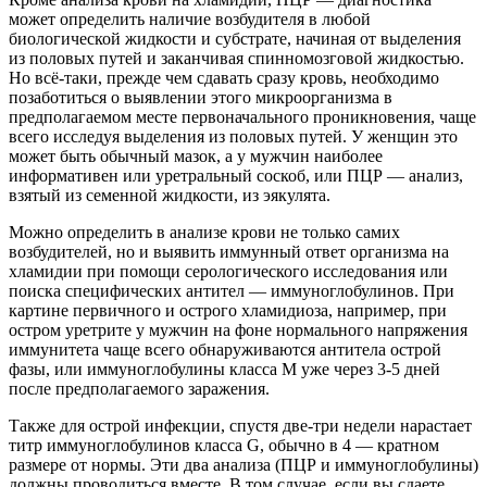
может определить наличие возбудителя в любой
биологической жидкости и субстрате, начиная от выделения
из половых путей и заканчивая спинномозговой жидкостью.
Но всё-таки, прежде чем сдавать сразу кровь, необходимо
позаботиться о выявлении этого микроорганизма в
предполагаемом месте первоначального проникновения, чаще
всего исследуя выделения из половых путей. У женщин это
может быть обычный мазок, а у мужчин наиболее
информативен или уретральный соскоб, или ПЦР — анализ,
взятый из семенной жидкости, из эякулята.
Можно определить в анализе крови не только самих
возбудителей, но и выявить иммунный ответ организма на
хламидии при помощи серологического исследования или
поиска специфических антител — иммуноглобулинов. При
картине первичного и острого хламидиоза, например, при
остром уретрите у мужчин на фоне нормального напряжения
иммунитета чаще всего обнаруживаются антитела острой
фазы, или иммуноглобулины класса М уже через 3-5 дней
после предполагаемого заражения.
Также для острой инфекции, спустя две-три недели нарастает
титр иммуноглобулинов класса G, обычно в 4 — кратном
размере от нормы. Эти два анализа (ПЦР и иммуноглобулины)
должны проводиться вместе. В том случае, если вы сдаете