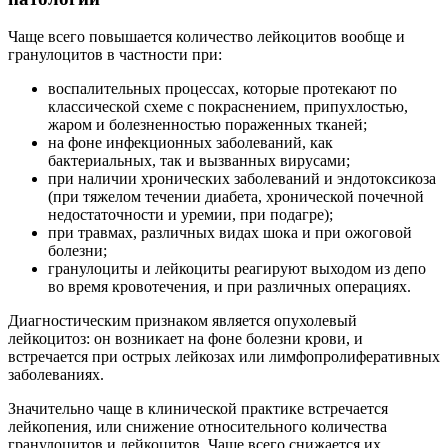
Чаще всего повышается количество лейкоцитов вообще и
гранулоцитов в частности при:
воспалительных процессах, которые протекают по
классической схеме с покраснением, припухлостью,
жаром и болезненностью пораженных тканей;
на фоне инфекционных заболеваний, как
бактериальных, так и вызванных вирусами;
при наличии хронических заболеваний и эндотоксикоза
(при тяжелом течении диабета, хронической почечной
недостаточности и уремии, при подагре);
при травмах, различных видах шока и при ожоговой
болезни;
гранулоциты и лейкоциты реагируют выходом из депо
во время кровотечения, и при различных операциях.
Диагностическим признаком является опухолевый
лейкоцитоз: он возникает на фоне болезни крови, и
встречается при острых лейкозах или лимфопролиферативных
заболеваниях.
Значительно чаще в клинической практике встречается
лейкопения, или снижение относительного количества
гранулоцитов и лейкоцитов. Чаще всего снижается их