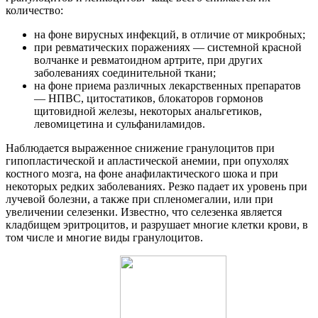
количество:
на фоне вирусных инфекций, в отличие от микробных;
при ревматических поражениях — системной красной
волчанке и ревматоидном артрите, при других
заболеваниях соединительной ткани;
на фоне приема различных лекарственных препаратов
— НПВС, цитостатиков, блокаторов гормонов
щитовидной железы, некоторых анальгетиков,
левомицетина и сульфаниламидов.
Наблюдается выраженное снижение гранулоцитов при
гипопластической и апластической анемии, при опухолях
костного мозга, на фоне анафилактического шока и при
некоторых редких заболеваниях. Резко падает их уровень при
лучевой болезни, а также при спленомегалии, или при
увеличении селезенки. Известно, что селезенка является
кладбищем эритроцитов, и разрушает многие клетки крови, в
том числе и многие виды гранулоцитов.