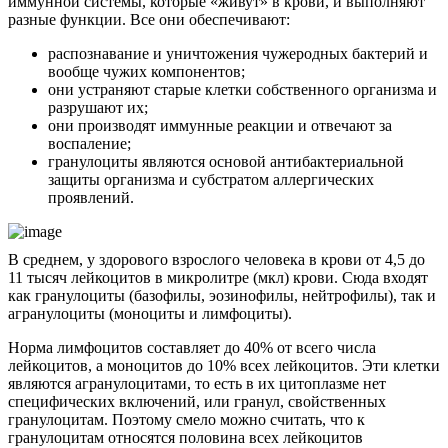
иммунной системы, которые «живут» в крови, и выполняют
разные функции. Все они обеспечивают:
распознавание и уничтожения чужеродных бактерий и
вообще чужих компонентов;
они устраняют старые клетки собственного организма и
разрушают их;
они производят иммунные реакции и отвечают за
воспаление;
гранулоциты являются основой антибактериальной
защиты организма и субстратом аллергических
проявлений.
В среднем, у здорового взрослого человека в крови от 4,5 до
11 тысяч лейкоцитов в микролитре (мкл) крови. Сюда входят
как гранулоциты (базофилы, эозинофилы, нейтрофилы), так и
агранулоциты (моноциты и лимфоциты).
Норма лимфоцитов составляет до 40% от всего числа
лейкоцитов, а моноцитов до 10% всех лейкоцитов. Эти клетки
являются агранулоцитами, то есть в их цитоплазме нет
специфических включений, или гранул, свойственных
гранулоцитам. Поэтому смело можно считать, что к
гранулоцитам относятся половина всех лейкоцитов