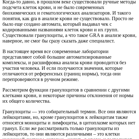
Когда-то давно, в прошлом веке существовали ручные методы
подсчета клеток крови, и не было современных
биохимических и гематологических анализаторов. И такого
понятия, как gra в анализе крови не существовало. Просто не
было еще создано автомата, который выдавал чек с
кодированными названиями клеток крови и их групп.
Существовали гранулоциты, а что такое GRA в анализе крови,
наверное, не смог бы сразу сказать даже специалист.
В настоящее время все современные лаборатории
представляют собой большие автоматизированные
комплексы, и расшифровка анализа крови проводится без
участия человека. И если получаются значения, которые
отличаются от референсных (границ нормы), тогда они
перепроверяются в ручном режиме.
Рассмотрим функции гранулоцитов в сравнении с другими
клетками крови, и некоторые причины отклонения от нормы
их общего количества.
Гранулоциты — это собирательный термин. Все они являются
лейкоцитами, но, кроме гранулоцитов к лейкоцитам также
относятся моноциты и лимфоциты, в цитоплазме которых нет
гранул. Если же рассматривать только гранулоциты из
лейкоцитов, то они являются различными – это клетки