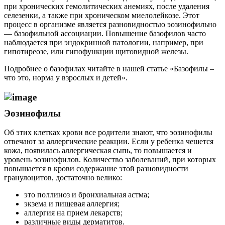
при хронических гемолитических анемиях, после удаления
селезенки, а также при хроническом миелолейкозе. Этот
процесс в организме является разновидностью эозинофильно
— базофильной ассоциации. Повышение базофилов часто
наблюдается при эндокринной патологии, например, при
гипотиреозе, или гипофункции щитовидной железы.
Подробнее о базофилах читайте в нашей статье «Базофилы –
что это, норма у взрослых и детей».
Эозинофилы
Об этих клетках крови все родители знают, что эозинофилы
отвечают за аллергические реакции. Если у ребенка чешется
кожа, появилась аллергическая сыпь, то повышается и
уровень эозинофилов. Количество заболеваний, при которых
повышается в крови содержание этой разновидности
гранулоцитов, достаточно велико:
это поллиноз и бронхиальная астма;
экзема и пищевая аллергия;
аллергия на прием лекарств;
различные виды дерматитов.