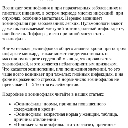
Возникает эозинофилия и при паразитарных заболеваниях и
глистных инвазиях, в остром периоде многих инфекций, при
опухолях, особенно метастазах. Нередко возникает
эозинофилия при заболеваниях лёгких. Пульмонологи знают
даже так называемый «летучий эозинофильный инфильтрат»,
или болезнь Леффлера, и его причиной могут стать
эозинофилы.
Внимательная расшифровка общего анализа крови при остром
инфаркте миокарда также может свидетельствовать о
массивном некрозе сердечной мышцы, что проявляется
эозинофилей, и это является неблагоприятным признаком.
Что касается эозинопении, или понижения значений, то это
чаще всего возникает при тяжёлых гнойных инфекциях, и на
фоне выраженного стресса. В норме число эозинофилов не
превышает 1 – 5 % от всех лейкоцитов.
Подробнее о эозинофилах читайте в наших статьях:
«Эозинофилы: нормы, причины повышенного
содержания в крови»
«Эозинофилы: возрастная норма у женщин, таблица,
причины отклонений»
«Понижены эозинофилы: что это значит, причины»