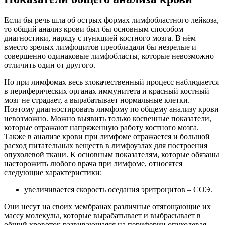
Если бы речь шла об острых формах лимфобластного лейкоза,
то общий анализ крови был бы основным способом
диагностики, наряду с пункцией костного мозга. В нём
вместо зрелых лимфоцитов преобладали бы незрелые и
совершенно одинаковые лимфобласты, которые невозможно
отличить один от другого.
Но при лимфомах весь злокачественный процесс наблюдается
в периферических органах иммунитета и красный костный
мозг не страдает, а вырабатывает нормальные клетки.
Поэтому диагностировать лимфому по общему анализу крови
невозможно. Можно выявить только косвенные показатели,
которые отражают напряженную работу костного мозга.
Также в анализе крови при лимфоме отражается и большой
расход питательных веществ в лимфоузлах для построения
опухолевой ткани. К основным показателям, которые обязаны
насторожить любого врача при лимфоме, относятся
следующие характеристики:
увеличивается скорость оседания эритроцитов – СОЭ.
Они несут на своих мембранах различные отягощающие их
массу молекулы, которые вырабатывает и выбрасывает в
общий кровоток развивающаяся на периферии опухолевая