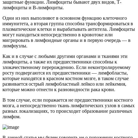
защитные функции. Лимфоциты бывают двух видов, Т-
лимфоциты и В-лимфоциты.
Одни из них выполняют в основном функцию клеточного
иммунитета, а вторая группа способна трансформироваться в
плазматические клетки и вырабатывать антитела. Лимфоциты
могут находиться непосредственно в кровотоке или
мигрировать в лимфоидные органы и в первую очередь — в
лимфоузлы.
Как и в случае с любыми другими органами и тканями эти
лимфоциты, а также их предшественники способны к
злокачественному перерождению. Если неконтролируемому
росту подвергаются их предшественники — лимфобласты,
которые находятся в красном костном мозге, в таком случае
развивается острый лимфобластный лейкоз или лейкемия,
которые можно отнести к разновидности рака крови.
В том случае, если поражается не предшественники костного
мозга, а непосредственно ткань лимфатических узлов в самых
разных локализациях, то происходит образование различных
лимфом.
В данной статье мы будем говорить не о поражении костного