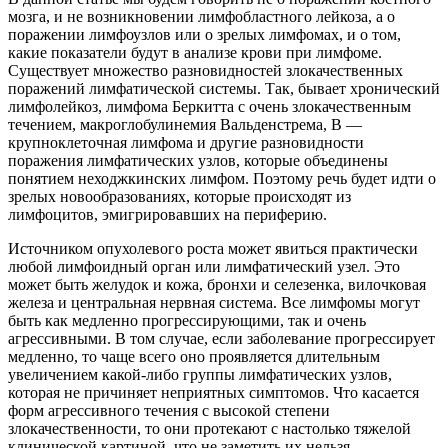
мозга, и не возникновении лимфобластного лейкоза, а о
поражении лимфоузлов или о зрелых лимфомах, и о том,
какие показатели будут в анализе крови при лимфоме.
Существует множество разновидностей злокачественных
поражений лимфатической системы. Так, бывает хронический
лимфолейкоз, лимфома Беркитта с очень злокачественным
течением, макроглобулинемия Вальденстрема, B —
крупноклеточная лимфома и другие разновидности
поражения лимфатических узлов, которые объединены
понятием неходжкинских лимфом. Поэтому речь будет идти о
зрелых новообразованиях, которые происходят из
лимфоцитов, эмигрировавших на периферию.
Источником опухолевого роста может явиться практически
любой лимфоидный орган или лимфатический узел. Это
может быть желудок и кожа, бронхи и селезенка, вилочковая
железа и центральная нервная система. Все лимфомы могут
быть как медленно прогрессирующими, так и очень
агрессивными. В том случае, если заболевание прогрессирует
медленно, то чаще всего оно проявляется длительным
увеличением какой-либо группы лимфатических узлов,
которая не причиняет неприятных симптомов. Что касается
форм агрессивного течения с высокой степени
злокачественности, то они протекают с настолько тяжелой
клинической картиной, что не заметить их нельзя.