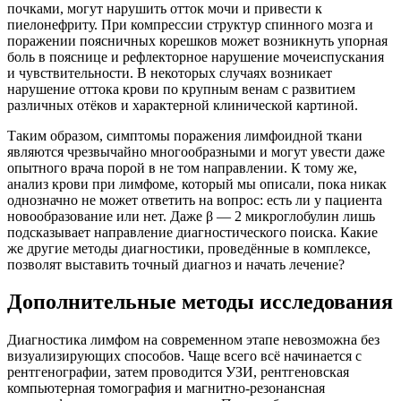
почками, могут нарушить отток мочи и привести к
пиелонефриту. При компрессии структур спинного мозга и
поражении поясничных корешков может возникнуть упорная
боль в пояснице и рефлекторное нарушение мочеиспускания
и чувствительности. В некоторых случаях возникает
нарушение оттока крови по крупным венам с развитием
различных отёков и характерной клинической картиной.
Таким образом, симптомы поражения лимфоидной ткани
являются чрезвычайно многообразными и могут увести даже
опытного врача порой в не том направлении. К тому же,
анализ крови при лимфоме, который мы описали, пока никак
однозначно не может ответить на вопрос: есть ли у пациента
новообразование или нет. Даже β — 2 микроглобулин лишь
подсказывает направление диагностического поиска. Какие
же другие методы диагностики, проведённые в комплексе,
позволят выставить точный диагноз и начать лечение?
Дополнительные методы исследования
Диагностика лимфом на современном этапе невозможна без
визуализирующих способов. Чаще всего всё начинается с
рентгенографии, затем проводится УЗИ, рентгеновская
компьютерная томография и магнитно-резонансная