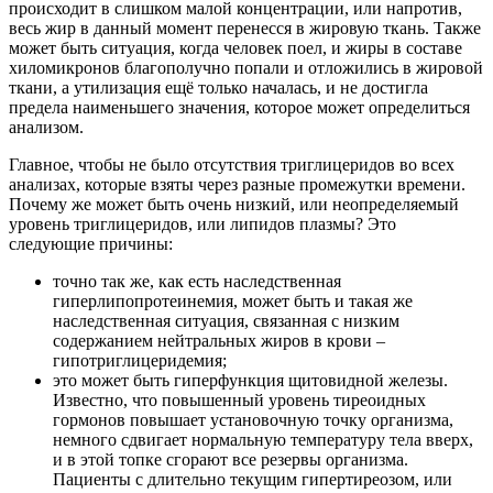
происходит в слишком малой концентрации, или напротив,
весь жир в данный момент перенесся в жировую ткань. Также
может быть ситуация, когда человек поел, и жиры в составе
хиломикронов благополучно попали и отложились в жировой
ткани, а утилизация ещё только началась, и не достигла
предела наименьшего значения, которое может определиться
анализом.
Главное, чтобы не было отсутствия триглицеридов во всех
анализах, которые взяты через разные промежутки времени.
Почему же может быть очень низкий, или неопределяемый
уровень триглицеридов, или липидов плазмы? Это
следующие причины:
точно так же, как есть наследственная
гиперлипопротеинемия, может быть и такая же
наследственная ситуация, связанная с низким
содержанием нейтральных жиров в крови –
гипотриглицеридемия;
это может быть гиперфункция щитовидной железы.
Известно, что повышенный уровень тиреоидных
гормонов повышает установочную точку организма,
немного сдвигает нормальную температуру тела вверх,
и в этой топке сгорают все резервы организма.
Пациенты с длительно текущим гипертиреозом, или