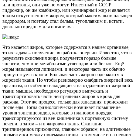
или протоны, они уже не могут. Известный в СССР
гидрожир, он же комбижир, или кулинарный жир и является
таким искусственным жиром, который максимально насыщен
водородом, и поэтому стал белым, тугоплавким и, кстати,
довольно вредным для организма.
Что касается жиров, которые содержатся в нашем организме,
то их задача – получение, выработка энергии. Известно, что в
результате окисления жира получается гораздо больше
энергии, чем при метаболизме углеводов или белков. Ещё
жиры называются липидами, и некоторая часть их обычно
присутствует в крови. Большая часть жиров содержится в
жировой ткани. Но чтобы равномерно снабдить энергией весь
организм, и особенно находящиеся на отдалении от жировой
ткани мышцы, необходимо регулярно выпускать и
транспортировать часть нейтральных жиров в кровь для
расхода. Этот же процесс, только для запасания, происходит
после еды. Тогда физиологически возникает повышение
уровня триглицеридов, которые в плановом порядке
транспортируются из вен кишечника в портальную систему
печени, а затем – и в жировую ткань. Сжигание
триглицеридов приходится, главным образом, на длительные
промежутки между приемами пищи, в том числе и на период