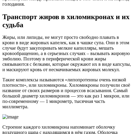
голодания.
Транспорт жиров в хиломикронах и их
судьба
Жиры, или липиды, не могут просто свободно плавать в
крови в виде жировых капелек, как в чашке супа. Они в этом
случае будут закупоривать мелкие капилляры, мешать
кровообращению, а в серьезных случаях – вызывать жировую
эмболию. Поэтому в периферической крови жиры
связываются с белками, которые окружают их в виде капсулы,
и маскируют кровь от несмачиваемых жировых молекул.
Такие комплексы называются «липопротеины очень низкой
плотности», или хиломикроны. Хиломикроны получили своё
название от своих размеров и процессов всасывания. Самый
большой диаметр хиломикронов — это как раз 1 микрон, или
по-современному — 1 микрометр, тысячная часть
миллиметра.
Строение каждого хиломикрона напоминает оболочку
воздушного шара с находящимся в нём газом. Оболочка