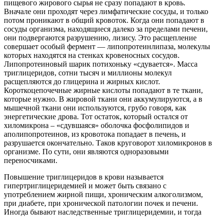
пищевого жирового сырья не сразу попадают в кровь.
Вначале они проходят через лимфатические сосуды, и только
потом проникают в общий кровоток. Когда они попадают в
сосуды организма, находящиеся далеко за пределами печени,
они подвергаются разрушению, лизису. Это расщепление
совершает особый фермент — липопротеинлипаза, молекулы
которых находятся на стенках кровеносных сосудов.
Липопротеиновый шарик потихоньку «сдувается». Масса
триглицеридов, сотни тысяч и миллионы молекул
расщепляются до глицерина и жирных кислот.
Короткоцепочечные жирные кислоты попадают в те ткани,
которые нужно. В жировой ткани они аккумулируются, а в
мышечной ткани они используются, грубо говоря, как
энергетические дрова. Тот остаток, который остался от
хиломикрона – «сдувшаяся» оболочка фосфолипидов и
аполипопротеинов, из кровотока попадает в печень, и
разрушается окончательно. Таков круговорот хиломикронов в
организме. По сути, они являются одноразовыми
переносчиками.
Повышение триглицеридов в крови называется
гипертриглицеридемией и может быть связано с
употреблением жирной пищи, хроническим алкоголизмом,
при диабете, при хронической патологии почек и печени.
Иногда бывают наследственные триглицеридемии, и тогда