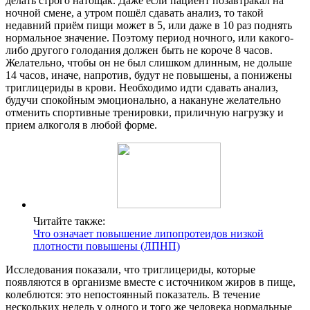
делать строго натощак. Даже если пациент позавтракал на
ночной смене, а утром пошёл сдавать анализ, то такой
недавний приём пищи может в 5, или даже в 10 раз поднять
нормальное значение. Поэтому период ночного, или какого-
либо другого голодания должен быть не короче 8 часов.
Желательно, чтобы он не был слишком длинным, не дольше
14 часов, иначе, напротив, будут не повышены, а понижены
триглицериды в крови. Необходимо идти сдавать анализ,
будучи спокойным эмоционально, а накануне желательно
отменить спортивные тренировки, приличную нагрузку и
прием алкоголя в любой форме.
Читайте также:
Что означает повышение липопротеидов низкой
плотности повышены (ЛПНП)
Исследования показали, что триглицериды, которые
появляются в организме вместе с источником жиров в пище,
колеблются: это непостоянный показатель. В течение
нескольких недель у одного и того же человека нормальные