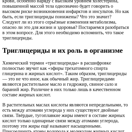
крови, особенно наряду с высоким уровнем холестерина,
повышенной массой тела однозначно будет говорить о
высоком риске возникновения инфарктов и инсультов. Но как
быть, если триглицериды понижены? Что это значит?
Следуют ли из этого серьёзные изменения метаболизма,
опасно ли это для жизни и здоровья? Постараемся разобраться
в этом вопросе. Для этого необходимо вспомнить, что такое
триглицериды.
Триглицериды и их роль в организме
Химический термин «триглицериды» в расшифровке
полностью звучит как «эфиры трехатомного спирта
глицерина и жирных кислот». Таким образом, триглицериды
— это не что иное, как обычный жир. Триглицеридами
являются растительное масло и гидрожир, свиное сало и
бараний жир. Различие в них только лишь в качественном
составе жирных кислот.
В растительных маслах кислоты являются непредельными, то
есть между атомами углерода у них существуют двойные
связи. Твёрдые, тугоплавкие жиры имеют в составе жирных
кислот только одинарные связи между атомами углерода,
поэтому эти жиры ещё называют насыщенными.
Присоединить атомы водорода к молекулам жирных кислот,