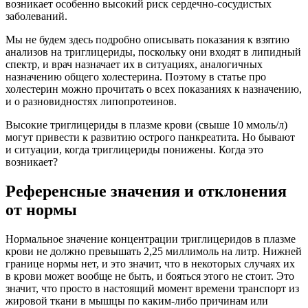
возникает особенно высокий риск сердечно-сосудистых
заболеваний.
Мы не будем здесь подробно описывать показания к взятию
анализов на триглицериды, поскольку они входят в липидный
спектр, и врач назначает их в ситуациях, аналогичных
назначению общего холестерина. Поэтому в статье про
холестерин можно прочитать о всех показаниях к назначению,
и о разновидностях липопротеинов.
Высокие триглицериды в плазме крови (свыше 10 ммоль/л)
могут привести к развитию острого панкреатита. Но бывают
и ситуации, когда триглицериды понижены. Когда это
возникает?
Референсные значения и отклонения
от нормы
Нормальное значение концентрации триглицеридов в плазме
крови не должно превышать 2,25 миллимоль на литр. Нижней
границе нормы нет, и это значит, что в некоторых случаях их
в крови может вообще не быть, и бояться этого не стоит. Это
значит, что просто в настоящий момент времени транспорт из
жировой ткани в мышцы по каким-либо причинам или