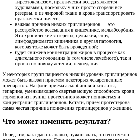
тиреотоксикозом, практически всегда являются
худощавыми, поскольку у них просто сгорели все
резервы, и из жировой ткани в кровь транспортировать
практически ничего;
важная причина низких триглицеридов — это
расстройство всасывания в кишечнике, мальабсорбция.
Это хронические энтериты, целиакия, спру,
лимфоаденоматоз кишечника и другая патология,
которая тоже может быть врожденной;
будет снижена концентрация жиров в процессе как
длительного голодания (в том числе лечебного), так и
просто по поводу астении, недоедания.
У некоторых групп пациентов низкий уровень триглицеридов
может быть вызван приемом некоторых лекарственных
препаратов. На фоне приёма аскорбиновой кислоты,
гепарина, уменьшающего свертывающую способность крови,
гормонов из группы прогестинов может понижаться и
концентрация триглицеридов. Кстати, прием прогестерона —
самая частая причина понижения триглицеридов у женщин.
Что может изменить результат?
Перед тем, как сдавать анализ, нужно знать, что его нужно