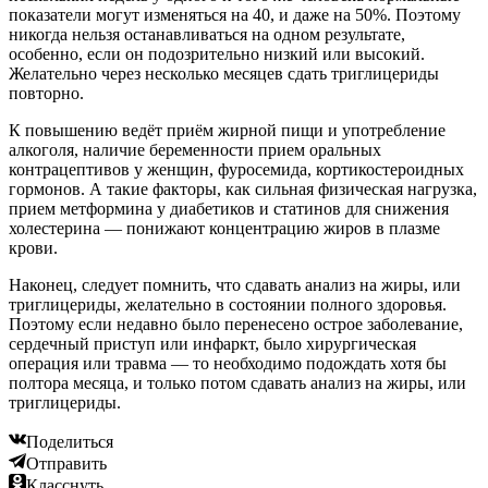
показатели могут изменяться на 40, и даже на 50%. Поэтому
никогда нельзя останавливаться на одном результате,
особенно, если он подозрительно низкий или высокий.
Желательно через несколько месяцев сдать триглицериды
повторно.
К повышению ведёт приём жирной пищи и употребление
алкоголя, наличие беременности прием оральных
контрацептивов у женщин, фуросемида, кортикостероидных
гормонов. А такие факторы, как сильная физическая нагрузка,
прием метформина у диабетиков и статинов для снижения
холестерина — понижают концентрацию жиров в плазме
крови.
Наконец, следует помнить, что сдавать анализ на жиры, или
триглицериды, желательно в состоянии полного здоровья.
Поэтому если недавно было перенесено острое заболевание,
сердечный приступ или инфаркт, было хирургическая
операция или травма — то необходимо подождать хотя бы
полтора месяца, и только потом сдавать анализ на жиры, или
триглицериды.
Поделиться
Отправить
Класснуть