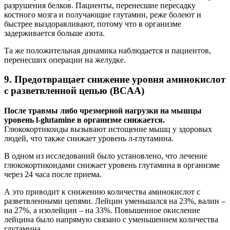
разрушения белков. Пациенты, перенесшие пересадку
костного мозга и получающие глутамин, реже болеют и
быстрее выздоравливают, потому что в организме
задерживается больше азота.
Та же положительная динамика наблюдается и пациентов,
перенесших операции на желудке.
9. Предотвращает снижение уровня аминокислот
с разветвленной цепью (BCAA)
После травмы либо чрезмерной нагрузки на мышцы
уровень l-glutamine в организме снижается.
Глюкокортикоиды вызывают истощение мышц у здоровых
людей, что также снижает уровень л-глутамина.
В одном из исследований было установлено, что лечение
глюкокортикоидами снижает уровень глутамина в организме
через 24 часа после приема.
А это приводит к снижению количества аминокислот с
разветвленными цепями. Лейцин уменьшался на 23%, валин –
на 27%, а изолейцин – на 33%. Повышенное окисление
лейцина было напрямую связано с уменьшением количества
глутамина.