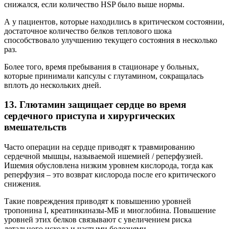
снижался, если количество HSP было выше нормы.
А у пациентов, которые находились в критическом состоянии,
достаточное количество белков теплового шока
способствовало улучшению текущего состояния в несколько
раз.
Более того, время пребывания в стационаре у больных,
которые принимали капсулы с глутамином, сокращалась
вплоть до нескольких дней.
13. Глютамин защищает сердце во время
сердечного приступа и хирургических
вмешательств
Часто операции на сердце приводят к травмированию
сердечной мышцы, называемой ишемией / реперфузией.
Ишемия обусловлена низким уровнем кислорода, тогда как
реперфузия – это возврат кислорода после его критического
снижения.
Такие повреждения приводят к повышению уровней
тропонина I, креатинкиназы-МБ и миоглобина. Повышение
уровней этих белков связывают с увеличением риска
летального исхода и частыми болезнями.