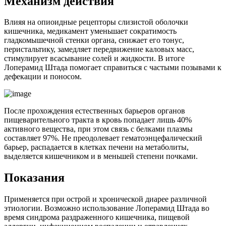
Механизм действия
Влияя на опиоидные рецепторы слизистой оболочки
кишечника, медикамент уменьшает сократимость
гладкомышечной стенки органа, снижает его тонус,
перистальтику, замедляет передвижение каловых масс,
стимулирует всасывание солей и жидкости. В итоге
Лоперамид Штада помогает справиться с частыми позывами к
дефекации и поносом.
После прохождения естественных барьеров органов
пищеварительного тракта в кровь попадает лишь 40%
активного вещества, при этом связь с белками плазмы
составляет 97%. Не преодолевает гематоэнцефалический
барьер, распадается в клетках печени на метаболиты,
выделяется кишечником и в меньшей степени почками.
Показания
Применяется при острой и хронической диарее различной
этиологии. Возможно использование Лоперамид Штада во
время синдрома раздраженного кишечника, пищевой