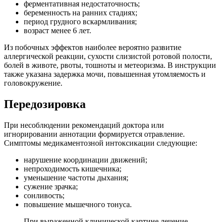
ферментативная недостаточность;
беременность на ранних стадиях;
период грудного вскармливания;
возраст менее 6 лет.
Из побочных эффектов наиболее вероятно развитие
аллергической реакции, сухости слизистой ротовой полости,
болей в животе, рвоты, тошноты и метеоризма. В инструкции
также указана задержка мочи, повышенная утомляемость и
головокружение.
Передозировка
При несоблюдении рекомендаций доктора или
игнорировании аннотации формируется отравление.
Симптомы медикаментозной интоксикации следующие:
нарушение координации движений;
непроходимость кишечника;
уменьшение частоты дыхания;
сужение зрачка;
сонливость;
повышение мышечного тонуса.
При выраженной клинической картине лечение