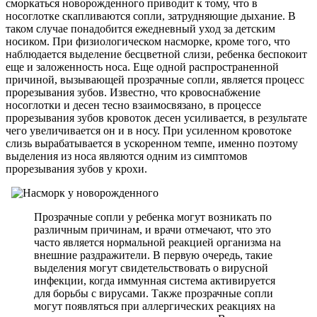
сморкаться новорожденного приводит к тому, что в
носоглотке скапливаются сопли, затрудняющие дыхание. В
таком случае понадобится ежедневный уход за детским
носиком. При физиологическом насморке, кроме того, что
наблюдается выделение бесцветной слизи, ребенка беспокоит
еще и заложенность носа. Еще одной распространенной
причиной, вызывающей прозрачные сопли, является процесс
прорезывания зубов. Известно, что кровоснабжение
носоглотки и десен тесно взаимосвязано, в процессе
прорезывания зубов кровоток десен усиливается, в результате
чего увеличивается он и в носу. При усиленном кровотоке
слизь вырабатывается в ускоренном темпе, именно поэтому
выделения из носа являются одним из симптомов
прорезывания зубов у крохи.
Прозрачные сопли у ребенка могут возникать по
различным причинам, и врачи отмечают, что это
часто является нормальной реакцией организма на
внешние раздражители. В первую очередь, такие
выделения могут свидетельствовать о вирусной
инфекции, когда иммунная система активируется
для борьбы с вирусами. Также прозрачные сопли
могут появляться при аллергических реакциях на