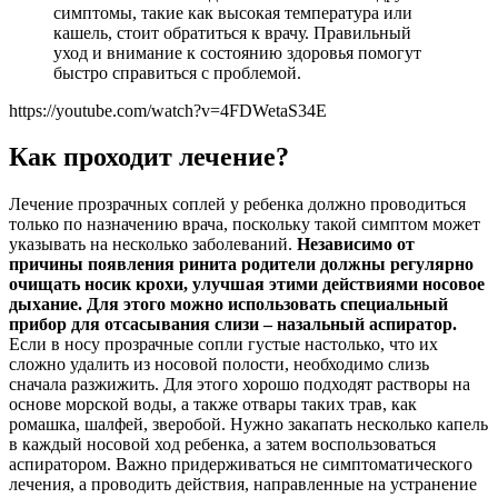
симптомы, такие как высокая температура или
кашель, стоит обратиться к врачу. Правильный
уход и внимание к состоянию здоровья помогут
быстро справиться с проблемой.
https://youtube.com/watch?v=4FDWetaS34E
Как проходит лечение?
Лечение прозрачных соплей у ребенка должно проводиться
только по назначению врача, поскольку такой симптом может
указывать на несколько заболеваний.
Независимо от
причины появления ринита родители должны регулярно
очищать носик крохи, улучшая этими действиями носовое
дыхание. Для этого можно использовать специальный
прибор для отсасывания слизи – назальный аспиратор.
Если в носу прозрачные сопли густые настолько, что их
сложно удалить из носовой полости, необходимо слизь
сначала разжижить. Для этого хорошо подходят растворы на
основе морской воды, а также отвары таких трав, как
ромашка, шалфей, зверобой. Нужно закапать несколько капель
в каждый носовой ход ребенка, а затем воспользоваться
аспиратором. Важно придерживаться не симптоматического
лечения, а проводить действия, направленные на устранение