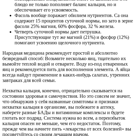
блюдо не только пополняет баланс кальция, но и
обеспечивает его усвояемость.
Фасоль вообще поражает обилием нутриентов. Ca она
содержит 15 процентов суточной нормы, но зато в зерне
фасоли 25% магния, 60% фосфора, 32 % железа.
Четверть суточной нормы дает петрушка.
Присутствующие тут же магний (21%) и фосфор (12%)
помогают усвоению щелочного нутриента.
Народная медицина рекомендует простой и абсолютно
безвредный способ: Возьмите несколько яиц, тщательно их
вымойте теплой водой и отварите. Воду из-под отваренных
яиц и рекомендуется пить для восполнения элемента. А яйца
всегда найдут применение в каких-нибудь салатах, утренних
завтраках для всей семьи.
Нехватка кальция, конечно, отрицательно сказывается на
состоянии здоровья и самочувствия. Но это совсем не значит,
что обнаружив у себя названные симптомы и признаки
нехватки кальция в организме, вы побежите в аптеку,
наберете разные БАДы и витаминные комплексы и будете
глотать все подряд. Система нужна во всем, а переизбыток
кальция опасен не меньше, чем его недостаток. Поэтому,
прежде чем вы начнете пить «лекарства от всех болезней» вы
посоветуйтесь со своим лечащим врачом.