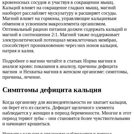
кровеносных сосудов и участвуя в сокращении мышц.
Кальций влияет на сокращение гладких мышц, магний
наоборот расслабляет мускулатуру и расширяет сосуды.
Магний влияет на гормоны, управляющие кальциевым
обменом и усвоением макроэлемента организмом.
Оптимальный рацион питания должен содержать кальций и
магний в соотношении 2:1. Магний также поддерживает
электролитический потенциал межклеточных мембран,
способствует проникновению через них ионов кальция,
натрия и калия.
Подробнее о магнии читайте в статьях Норма магния в
анализе крови: показания к анализу, причины дефицита
магния и Нехватка магния в женском организме: симптомы,
причины, лечение.
Симптомы дефицита кальция
Когда организму для жизнедеятельности не хватает кальция,
он берет его из скелета. Дефицит щелочного элемента
наблюдается у женщин в период беременности. Многие в этот
период теряют зубы – они становятся более чувствительными
и начинают крошиться.
Нехватка кальция в организме наблюдается в период