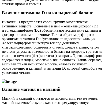
сгустки крови и тромбы.
Влияние витамина D на кальциевый баланс
Витамин D представляет собой группу биологически
активных веществ. Основные в ней – холекальциферол (D3)
и эргокальциферол (D2) обеспечивают всасывание кальция и
фосфора в тонком кишечнике. Таким образом, дефицит в
организме витамина D обуславливает недостаток кальция.
Холекальциферол синтезируется под действием
ультрафиолетовых (солнечных) лучей, следовательно, летом
не стоит упускать возможности бывать на природе, греться на
солнце и немного (без фанатизма) загорать. Эргокальциферол
содержится в яйцах, морской рыбе, в сливках. Таким образом,
выпивая стакан неснятого молока, человек получает
одновременно и кальций, и витамин D, который способствует
усвоению металла.
Влияние магния на кальций
Магний и кальций считаются антагонистами, тем не менее,
магний взаимодействует с кальцием, регулируя тонус