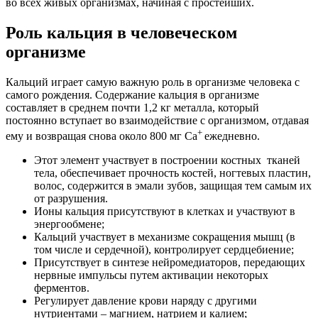
во всех живых организмах, начиная с простейших.
Роль кальция в человеческом
организме
Кальций играет самую важную роль в организме человека с
самого рождения. Содержание кальция в организме
составляет в среднем почти 1,2 кг металла, который
постоянно вступает во взаимодействие с организмом, отдавая
+
ему и возвращая снова около 800 мг Ca
ежедневно.
Этот элемент участвует в построении костных тканей
тела, обеспечивает прочность костей, ногтевых пластин,
волос, содержится в эмали зубов, защищая тем самым их
от разрушения.
Ионы кальция присутствуют в клетках и участвуют в
энергообмене;
Кальций участвует в механизме сокращения мышц (в
том числе и сердечной), контролирует сердцебиение;
Присутствует в синтезе нейромедиаторов, передающих
нервные импульсы путем активации некоторых
ферментов.
Регулирует давление крови наряду с другими
нутриентами – магнием, натрием и калием;