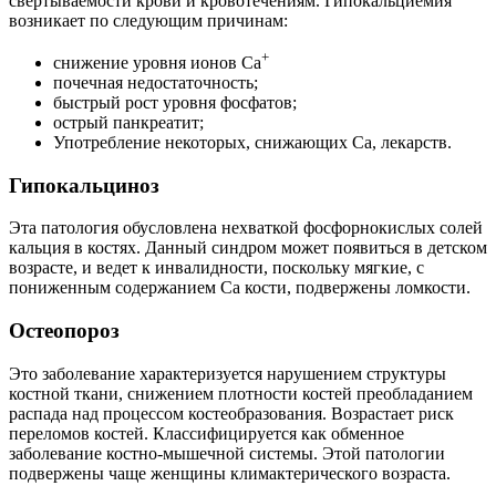
свертываемости крови и кровотечениям. Гипокальциемия
возникает по следующим причинам:
+
снижение уровня ионов Ca
почечная недостаточность;
быстрый рост уровня фосфатов;
острый панкреатит;
Употребление некоторых, снижающих Са, лекарств.
Гипокальциноз
Эта патология обусловлена нехваткой фосфорнокислых солей
кальция в костях. Данный синдром может появиться в детском
возрасте, и ведет к инвалидности, поскольку мягкие, с
пониженным содержанием Ca кости, подвержены ломкости.
Остеопороз
Это заболевание характеризуется нарушением структуры
костной ткани, снижением плотности костей преобладанием
распада над процессом костеобразования. Возрастает риск
переломов костей. Классифицируется как обменное
заболевание костно-мышечной системы. Этой патологии
подвержены чаще женщины климактерического возраста.