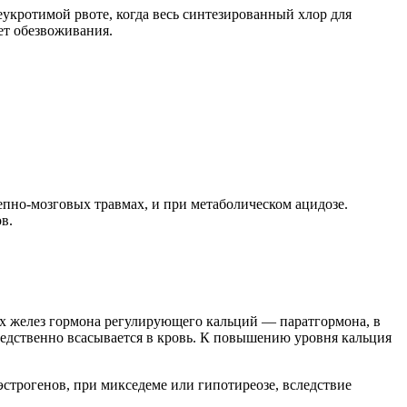
еукротимой рвоте, когда весь синтезированный хлор для
ет обезвоживания.
епно-мозговых травмах, и при метаболическом ацидозе.
в.
х желез гормона регулирующего кальций — паратгормона, в
средственно всасывается в кровь. К повышению уровня кальция
эстрогенов, при микседеме или гипотиреозе, вследствие