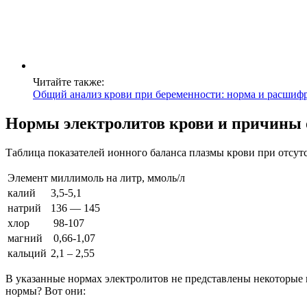
Читайте также:
Общий анализ крови при беременности: норма и расшифр
Нормы электролитов крови и причины 
Таблица показателей ионного баланса плазмы крови при отсут
Элемент
миллимоль на литр, ммоль/л
калий
3,5-5,1
натрий
136 — 145
хлор
98-107
магний
0,66-1,07
кальций
2,1 – 2,55
В указанные нормах электролитов не представлены некоторые 
нормы? Вот они: