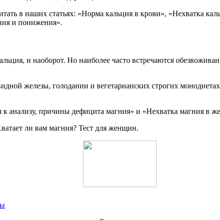
итать в наших статьях: «Норма кальция в крови», «Нехватка к
ния и понижения».
ьция, и наоборот. Но наиболее часто встречаются обезвожива
идной железы, голодании и вегетарианских строгих монодиетах
я к анализу, причины дефицита магния» и «Нехватка магния в ж
ватает ли вам магния? Тест для женщин.
мы