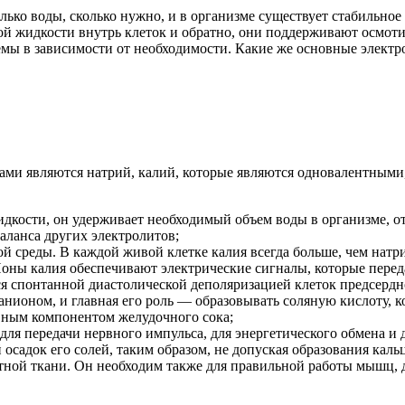
олько воды, сколько нужно, и в организме существует стабильн
й жидкости внутрь клеток и обратно, они поддерживают осмоти
мы в зависимости от необходимости. Какие же основные электр
 являются натрий, калий, которые являются одновалентными, 
кости, он удерживает необходимый объем воды в организме, от 
аланса других электролитов;
й среды. В каждой живой клетке калия всегда больше, чем натр
Ионы калия обеспечивают электрические сигналы, которые пере
я спонтанной диастолической деполяризацией клеток предсердно
нионом, и главная его роль — образовывать соляную кислоту, к
авным компонентом желудочного сока;
ля передачи нервного импульса, для энергетического обмена и 
осадок его солей, таким образом, не допуская образования каль
стной ткани. Он необходим также для правильной работы мышц, д