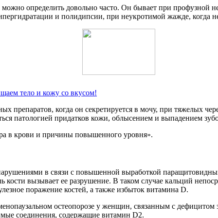
ок можно определить довольно часто. Он бывает при профузной н
гипергидратации и полидипсии, при неукротимой жажде, когда н
щаем тело и кожу со вкусом!
х препаратов, когда он секретируется в мочу, при тяжелых чер
ься патологией придатков кожи, облысением и выпадением зубо
ра в крови и причины повышенного уровня».
 нарушениями в связи с повышенной выработкой паращитовидны
оль кости вызывает ее разрушение. В таком случае кальций непо
лезное поражение костей, а также избыток витамина D.
 менопаузальном остеопорозе у женщин, связанным с дефицитом 
римые соединения, содержащие витамин D2.