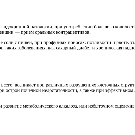
 эндокринной патологии, при употреблении большого количеств
 женщин — прием оральных контрацептивов.
е соли с пищей, при профузных поносах, потливости и рвоте, эт
и таких заболеваниях, как сахарный диабет и хроническая надпо
 всего, возникает при различных разрушениях клеточных структ
при острой почечной недостаточности, а также при эффективном
и развитие метаболического алкалоза, или избыточном ощелачив