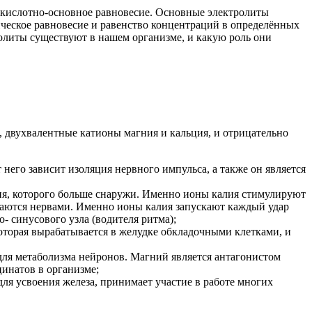
ое кислотно-основное равновесие. Основные электролиты
ческое равновесие и равенство концентраций в определённых
олиты существуют в нашем организме, и какую роль они
двухвалентные катионы магния и кальция, и отрицательно
него зависит изоляция нервного импульса, а также он является
ия, которого больше снаружи. Именно ионы калия стимулируют
даются нервами. Именно ионы калия запускают каждый удар
- синусового узла (водителя ритма);
оторая вырабатывается в желудке обкладочными клетками, и
для метаболизма нейронов. Магний является антагонистом
цинатов в организме;
ля усвоения железа, принимает участие в работе многих