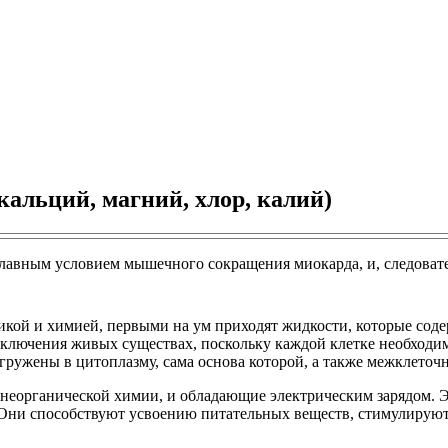
кальций, магний, хлор, калий)
лавным условием мышечного сокращения миокарда, и, следовате
икой и химией, первыми на ум приходят жидкости, которые содер
 исключения живых существах, поскольку каждой клетке необход
гружены в цитоплазму, сама основа которой, а также межклеточн
 неорганической химии, и обладающие электрическим зарядом. Э
. Они способствуют усвоению питательных веществ, стимулируют