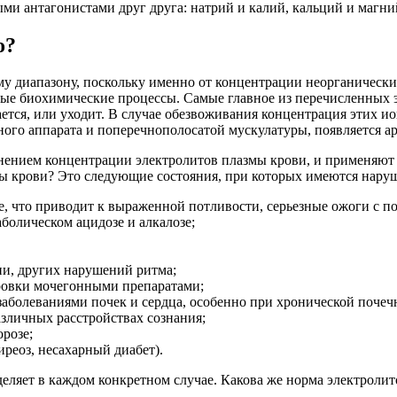
ми антагонистами друг друга: натрий и калий, кальций и магни
о?
му диапазону, поскольку именно от концентрации неорганическ
ьные биохимические процессы. Самые главное из перечисленных 
тся, или уходит. В случае обезвоживания концентрация этих ионо
ого аппарата и поперечнополосатой мускулатуры, появляется ар
менением концентрации электролитов плазмы крови, и применяют
ы крови? Это следующие состояния, при которых имеются наруш
е, что приводит к выраженной потливости, серьезные ожоги с 
болическом ацидозе и алкалозе;
ии, других нарушений ритма;
ировки мочегонными препаратами;
заболеваниями почек и сердца, особенно при хронической почеч
азличных расстройствах сознания;
орозе;
иреоз, несахарный диабет).
еляет в каждом конкретном случае. Какова же норма электролито