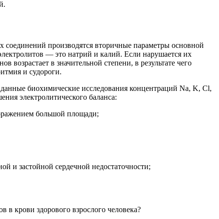
й.
их соединений производятся вторичные параметры основной
электролитов — это натрий и калий. Если нарушается их
в возрастает в значительной степени, в результате чего
итмия и судороги.
 данные биохимические исследования концентраций Na, K, Cl,
ения электролитического баланса:
поражением большой площади;
ной и застойной сердечной недостаточности;
в в крови здорового взрослого человека?