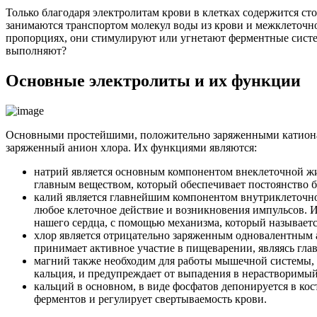
Только благодаря электролитам крови в клетках содержится ст
занимаются транспортом молекул воды из крови и межклеточно
пропорциях, они стимулируют или угнетают ферментные систе
выполняют?
Основные электролиты и их функции
Основными простейшими, положительно заряженными катионами
заряженный анион хлора. Их функциями являются:
натрий является основным компонентом внеклеточной жид
главным веществом, который обеспечивает постоянство б
калий является главнейшим компонентом внутриклеточно
любое клеточное действие и возникновения импульсов. 
нашего сердца, с помощью механизма, который называетс
хлор является отрицательно заряженным одновалентным а
принимает активное участие в пищеварении, являясь гл
магний также необходим для работы мышечной системы, д
кальция, и предупреждает от выпадения в нерастворимый 
кальций в основном, в виде фосфатов депонируется в ко
ферментов и регулирует свертываемость крови.