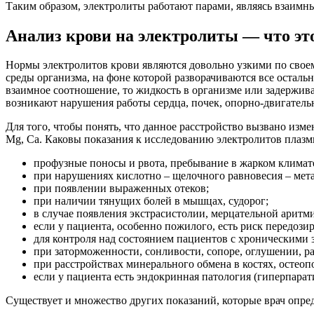
Таким образом, электролиты работают парами, являясь взаимны
Анализ крови на электролиты — что эт
Нормы электролитов крови являются довольно узкими по свое
среды организма, на фоне которой разворачиваются все остал
взаимное соотношение, то жидкость в организме или задерживае
возникают нарушения работы сердца, почек, опорно-двигательн
Для того, чтобы понять, что данное расстройство вызвано из
Mg, Ca. Каковы показания к исследованию электролитов плазм
профузные поносы и рвота, пребывание в жарком климат
при нарушениях кислотно – щелочного равновесия – мета
при появлении выраженных отеков;
при наличии тянущих болей в мышцах, судорог;
в случае появления экстрасистолии, мерцательной аритм
если у пациента, особенно пожилого, есть риск передоз
для контроля над состоянием пациентов с хроническими 
при заторможенности, сонливости, сопоре, оглушении, р
при расстройствах минерального обмена в костях, остеоп
если у пациента есть эндокринная патология (гиперпарат
Существует и множество других показаний, которые врач опред