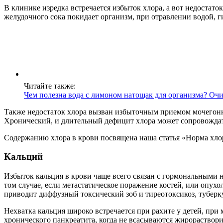
В клинике изредка встречается избыток хлора, а вот недостат
желудочного сока покидает организм, при отравлении водой, 
Читайте также:
Чем полезна вода с лимоном натощак для организма? Очи
Также недостаток хлора вызван избыточным приемом мочегонны
Хронический, и длительный дефицит хлора может сопровождат
Содержанию хлора в крови посвящена наша статья «Норма хло
Кальций
Избыток кальция в крови чаще всего связан с гормональными
том случае, если метастатическое поражение костей, или опух
приводит диффузный токсический зоб и тиреотоксикоз, туберку
Нехватка кальция широко встречается при рахите у детей, при
хронического панкреатита, когда не всасываются жирораство