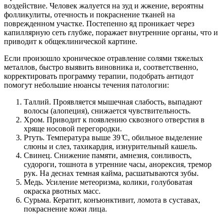
воздействие. Человек жалуется на зуд и жжение, вероятны
фолликулиты, отечность и покраснение тканей на
поврежденном участке. Постепенно яд проникает через
капиллярную сеть глубже, поражает внутренние органы, что и
приводит к общеклинической картине.
Если произошло хроническое отравление солями тяжелых
металлов, быстро выявить виновника и, соответственно,
корректировать программу терапии, подобрать антидот
помогут небольшие нюансы течения патологии:
Таллий. Проявляется мышечная слабость, выпадают
волосы (алопеция), снижается чувствительность.
Хром. Приводит к появлению сквозного отверстия в
хряще носовой перегородки.
Ртуть. Температура выше 39 ̊С, обильное выделение
слюны и слез, тахикардия, изнурительный кашель.
Свинец. Снижение памяти, амнезия, сонливость,
судороги, тошнота в утренние часы, анорексия, тремор
рук. На деснах темная кайма, расшатываются зубы.
Медь. Усиление метеоризма, колики, голубоватая
окраска рвотных масс.
Сурьма. Кератит, конъюнктивит, ломота в суставах,
покраснение кожи лица.