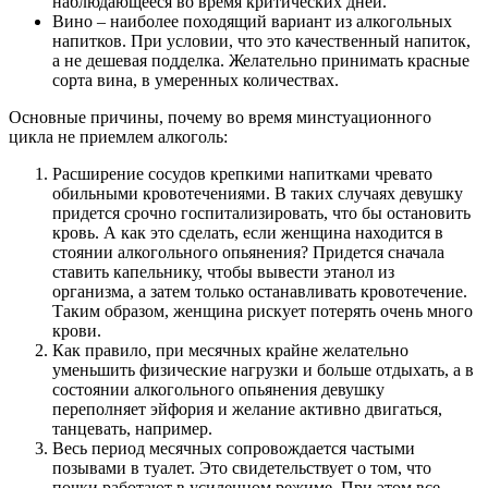
наблюдающееся во время критических дней.
Вино – наиболее походящий вариант из алкогольных
напитков. При условии, что это качественный напиток,
а не дешевая подделка. Желательно принимать красные
сорта вина, в умеренных количествах.
Основные причины, почему во время минстуационного
цикла не приемлем алкоголь:
Расширение сосудов крепкими напитками чревато
обильными кровотечениями. В таких случаях девушку
придется срочно госпитализировать, что бы остановить
кровь. А как это сделать, если женщина находится в
стоянии алкогольного опьянения? Придется сначала
ставить капельнику, чтобы вывести этанол из
организма, а затем только останавливать кровотечение.
Таким образом, женщина рискует потерять очень много
крови.
Как правило, при месячных крайне желательно
уменьшить физические нагрузки и больше отдыхать, а в
состоянии алкогольного опьянения девушку
переполняет эйфория и желание активно двигаться,
танцевать, например.
Весь период месячных сопровождается частыми
позывами в туалет. Это свидетельствует о том, что
почки работают в усиленном режиме. При этом все