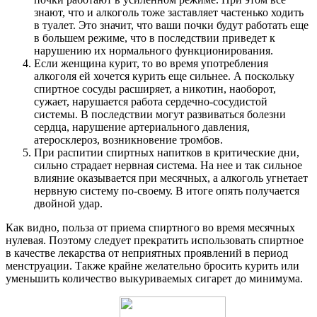
знают, что и алкоголь тоже заставляет частенько ходить
в туалет. Это значит, что ваши почки будут работать еще
в большем режиме, что в последствии приведет к
нарушению их нормального функционирования.
Если женщина курит, то во время употребления
алкоголя ей хочется курить еще сильнее. А поскольку
спиртное сосуды расширяет, а никотин, наоборот,
сужает, нарушается работа сердечно-сосудистой
системы. В последствии могут развиваться болезни
сердца, нарушение артериального давления,
атеросклероз, возникновение тромбов.
При распитии спиртных напитков в критические дни,
сильно страдает нервная система. На нее и так сильное
влияние оказывается при месячных, а алкоголь угнетает
нервную систему по-своему. В итоге опять получается
двойной удар.
Как видно, польза от приема спиртного во время месячных
нулевая. Поэтому следует прекратить использовать спиртное
в качестве лекарства от неприятных проявлений в период
менструации. Также крайне желательно бросить курить или
уменьшить количество выкуриваемых сигарет до минимума.