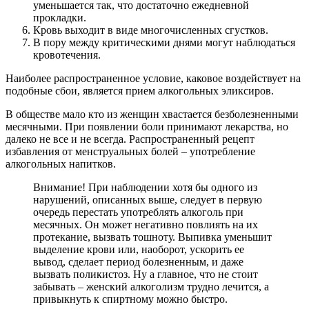
уменьшается так, что достаточно ежедневной
прокладки.
Кровь выходит в виде многочисленных сгустков.
В пору между критическими днями могут наблюдаться
кровотечения.
Наиболее распространенное условие, каковое воздействует на
подобные сбои, является прием алкогольных эликсиров.
В обществе мало кто из женщин хвастается безболезненными
месячными. При появлении боли принимают лекарства, но
далеко не все и не всегда. Распространенный рецепт
избавления от менструальных болей – употребление
алкогольных напитков.
Внимание! При наблюдении хотя бы одного из
нарушений, описанных выше, следует в первую
очередь перестать употреблять алкоголь при
месячных. Он может негативно повлиять на их
протекание, вызвать тошноту. Выпивка уменьшит
выделение крови или, наоборот, ускорить ее
вывод, сделает период болезненным, и даже
вызвать поликистоз. Ну а главное, что не стоит
забывать – женский алкоголизм трудно лечится, а
привыкнуть к спиртному можно быстро.