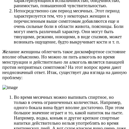
характеризующийся вспыльчивостью, обидчивостью,
ранимостью, повышенной чувствительностью.
Непосредственно сам период месячных. Этот период
характеризуется тем, что у некоторых женщин к
перечисленным выше симптомам добавляются еще и
очень сильные боли в области живота, поясницы. Боли
могут иметь различный характер. Они могут быть
тянущими, резкими, ноющими, в виде спазмов, может
возникать ощущение, будто выкручивает кости и т. п.
Желание женщины облегчить такое дискомфортное состояние
вполне объяснимо. Но можно ли пить алкоголь во время
менструации и действительно ли алкоголь является панацеей
против неприятных симптомов? На этот вопрос врачи дают
неоднозначный ответ. Итак, существует два взгляда на данную
проблему:
Во время месячных можно выпивать спиртное, но
только в очень ограниченных количествах. Например,
одного бокала вина будет вполне достаточно. При этом
большое значение играет и то, какой напиток вы пьете.
Например, водка, коньяк и другие крепкие спиртные
напитки действительно нельзя употреблять во время
критических дней. А вот сухое красное вино очень даже