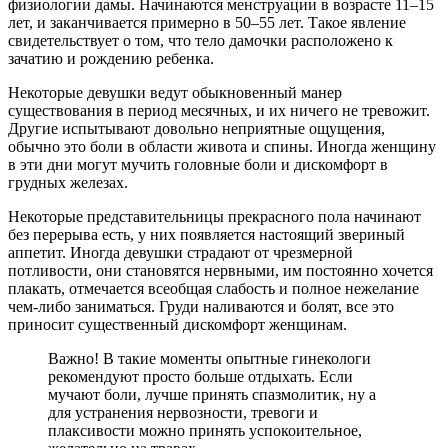
физиологии дамы. Начинаются менструации в возрасте 11–15
лет, и заканчивается примерно в 50–55 лет. Такое явление
свидетельствует о том, что тело дамочки расположено к
зачатию и рождению ребенка.
Некоторые девушки ведут обыкновенный манер
существования в период месячных, и их ничего не тревожит.
Другие испытывают довольно неприятные ощущения,
обычно это боли в области живота и спины. Иногда женщину
в эти дни могут мучить головные боли и дискомфорт в
грудных железах.
Некоторые представительницы прекрасного пола начинают
без перерыва есть, у них появляется настоящий звериный
аппетит. Иногда девушки страдают от чрезмерной
потливости, они становятся нервными, им постоянно хочется
плакать, отмечается всеобщая слабость и полное нежелание
чем-либо заниматься. Груди наливаются и болят, все это
приносит существенный дискомфорт женщинам.
Важно! В такие моменты опытные гинекологи
рекомендуют просто больше отдыхать. Если
мучают боли, лучше принять спазмолитик, ну а
для устранения нервозности, тревоги и
плаксивости можно принять успокоительное,