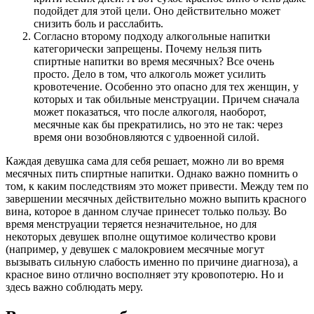
подойдет для этой цели. Оно действительно может
снизить боль и расслабить.
Согласно второму подходу алкогольные напитки
категорически запрещены. Почему нельзя пить
спиртные напитки во время месячных? Все очень
просто. Дело в том, что алкоголь может усилить
кровотечение. Особенно это опасно для тех женщин, у
которых и так обильные менструации. Причем сначала
может показаться, что после алкоголя, наоборот,
месячные как бы прекратились, но это не так: через
время они возобновляются с удвоенной силой.
Каждая девушка сама для себя решает, можно ли во время
месячных пить спиртные напитки. Однако важно помнить о
том, к каким последствиям это может привести. Между тем по
завершении месячных действительно можно выпить красного
вина, которое в данном случае принесет только пользу. Во
время менструации теряется незначительное, но для
некоторых девушек вполне ощутимое количество крови
(например, у девушек с малокровием месячные могут
вызывать сильную слабость именно по причине диагноза), а
красное вино отлично восполняет эту кровопотерю. Но и
здесь важно соблюдать меру.