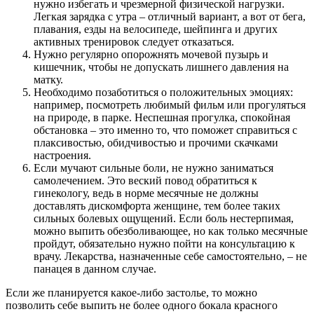
нужно избегать и чрезмерной физической нагрузки.
Легкая зарядка с утра – отличный вариант, а вот от бега,
плавания, езды на велосипеде, шейпинга и других
активных тренировок следует отказаться.
Нужно регулярно опорожнять мочевой пузырь и
кишечник, чтобы не допускать лишнего давления на
матку.
Необходимо позаботиться о положительных эмоциях:
например, посмотреть любимый фильм или прогуляться
на природе, в парке. Неспешная прогулка, спокойная
обстановка – это именно то, что поможет справиться с
плаксивостью, обидчивостью и прочими скачками
настроения.
Если мучают сильные боли, не нужно заниматься
самолечением. Это веский повод обратиться к
гинекологу, ведь в норме месячные не должны
доставлять дискомфорта женщине, тем более таких
сильных болевых ощущений. Если боль нестерпимая,
можно выпить обезболивающее, но как только месячные
пройдут, обязательно нужно пойти на консультацию к
врачу. Лекарства, назначенные себе самостоятельно, – не
панацея в данном случае.
Если же планируется какое-либо застолье, то можно
позволить себе выпить не более одного бокала красного