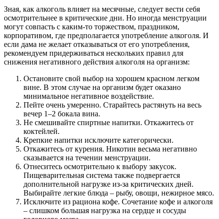
Зная, как алкоголь влияет на месячные, следует вести себя
осмотрительнее в критические дни. Но иногда менструации
могут совпасть с каким-то торжеством, праздником,
корпоративом, где предполагается употребление алкоголя. И
если дама не желает отказываться от его употребления,
рекомендуем придерживаться нескольких правил для
снижения негативного действия алкоголя на организм:
Остановите свой выбор на хорошем красном легком
вине. В этом случае на организм будет оказано
минимальное негативное воздействие.
Пейте очень умеренно. Старайтесь растянуть на весь
вечер 1–2 бокала вина.
Не смешивайте спиртные напитки. Откажитесь от
коктейлей.
Крепкие напитки исключите категорически.
Откажитесь от курения. Никотин весьма негативно
сказывается на течении менструации.
Отнеситесь осмотрительно к выбору закусок.
Пищеварительная система также подвергается
дополнительной нагрузке из-за критических дней.
Выбирайте легкие блюда – рыбу, овощи, нежирное мясо.
Исключите из рациона кофе. Сочетание кофе и алкоголя
– слишком большая нагрузка на сердце и сосуды