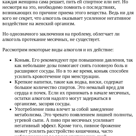
каждая женщина сама решает, пить ей спиртное или нет. Но
несмотря на это, необходимо помнить о последствиях,
возникающих по причине приема этого вещества. Ведь ни для
кого не секрет, что алкоголь оказывает усиленное негативное
воздействие на женский организм.
Но однозначного заключения на проблему, облегчает ли
алкоголь протекание месячных, не существует.
Рассмотрим некоторые виды алкоголя и их действие:
Коньяк. Его рекомендуют при повышении давления, так
как небольшие дозы помогают снять головную боль и
расширяют сосуды. Но в то же время, коньяк способен
усилить кровотечение при менструации.
Крепкие напитки, такие как водка, виски, содержат
большое количество спиртов. Это немалый вред для
сердца и почек. Если их принимать в начале месячных,
остатки алкоголя надолго могут задержаться в
организме, засоряя сосуды.
Употребление пива влечет за собой замедление
метаболизма. Это чревато появлением лишней полноты,
угревой сыпи. А пиво при месячных усиливает
негативный эффект. Кроме того, пивное брожение
может усилить расстройство кишечника, часто