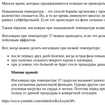
Многие врачи, которые придерживаются позиции не проводить 
Повышенная температура – это способ борьбы организма с про
количество снижается. Но, в то же время, иммунитет многих л
рамках субфебрильной. Если это происходит на фоне сильных о
Таким образом, ингаляции при повышенной температуре возможн
Ингаляции при температуре 37 можно проводить, если это дел
побочным эффектом.
Вот, когда можно делать ингаляции при низкой температуре:
после первых двух дней болезни, когда острая фаза повы
при наличии сильного мокрого кашля и насморка;
при условии, что больной не будет после процедуры дыш
Мнение врачей:
Ингаляция при температуре 37 градусов вызывает разногл
для улучшения дыхательной функции. Однако другие спе
усиливая нагрузку на сердце и легкие. Поэтому перед пр
пользу от данной процедуры в конкретной ситуации.
https://www.youtube.com/embed/wRnAssym3Ps