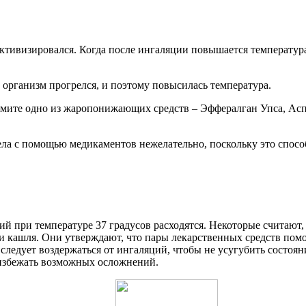
активизировался. Когда после ингаляции повышается температура
о организм прогрелся, и поэтому повысилась температура.
имите одно из жаропонижающих средств – Эффералган Упса, Асп
ела с помощью медикаментов нежелательно, поскольку это спосо
 при температуре 37 градусов расходятся. Некоторые считают,
и кашля. Они утверждают, что пары лекарственных средств помо
ледует воздержаться от ингаляций, чтобы не усугубить состоян
 избежать возможных осложнений.