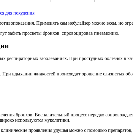
ся для похудения
ротивопоказания. Применять сам небулайзер можно всем, но огр
огут забить просветы бронхов, спровоцировав пневмонию.
ции
ых респираторных заболеваниях. При простудных болезнях в кач
. При вдыхании жидкостей происходит орошение слизистых обо
ечения бронхов. Воспалительный процесс нередко сопровождает
широко используются муколитики.
 клинические проявления удушья можно с помощью препаратов, 