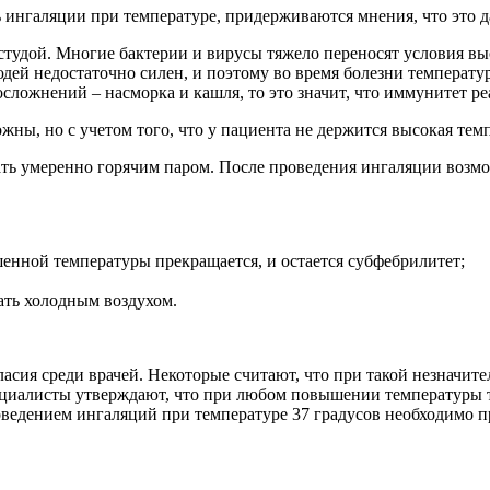
ингаляции при температуре, придерживаются мнения, что это д
студой. Многие бактерии и вирусы тяжело переносят условия в
юдей недостаточно силен, и поэтому во время болезни температу
сложнений – насморка и кашля, то это значит, что иммунитет ре
ы, но с учетом того, что у пациента не держится высокая темп
ать умеренно горячим паром. После проведения ингаляции возм
шенной температуры прекращается, и остается субфебрилитет;
ать холодным воздухом.
асия среди врачей. Некоторые считают, что при такой незначит
циалисты утверждают, что при любом повышении температуры т
оведением ингаляций при температуре 37 градусов необходимо пр