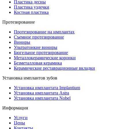
Пластика десны
Пластика уздечки
Костная пластика
Протезирование
Протезирование на имплантах
Съемное протезирование
Виниры
Ультратонкие виниры
Бюгельное протезирование
Металлокерамические коронки
Безметалловая керамика
Керамические реставрационные вкладки
Установка имплантов зубов
Установка имплантата Implantium
Установка имплантата Astra
Установка имплантата Nobel
Информация
Услуги
Цены
Контакты