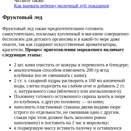
Читайте также:
Как вырвать ребенку молочный зуб: показания
Фруктовый лед
Фруктовый лед также предпочтительнее готовить
самостоятельно, поскольку купленный в магазине совершенно
бесполезен для детского организма и в какой-то мере даже
опасен, так как содержит искусственные ароматизаторы,
красители.
Процесс приготовления мороженого включает
следующие этапы:
2 шт. киви очистить от кожуры и перемолоть в блендере;
аналогичным способом измельчить 200 гр ягод
клубники (но не смешивать с киви);
2 ст. л. сахарной пудры растворить в 100 мл кипяченой
воды, слегка подогреть на слабом огне и добавить 2 ст.
л. натурального сока (яблочного или апельсинового);
Половину готового остуженного сиропа залить в пюре
из клубники, а другую половину — из киви;
наполнить пластиковые стаканы двумя видами пюре
(строго по отдельности, не смешивая одно с другим,
стакан при этом должен быть заполнен ровно
наполовину) и поставить на 1 час в морозилку;
в подмерзшую массу вставить палочку и оставшуюся