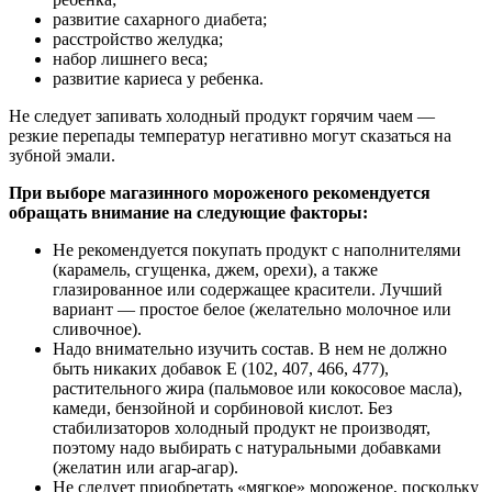
развитие сахарного диабета;
расстройство желудка;
набор лишнего веса;
развитие кариеса у ребенка.
Не следует запивать холодный продукт горячим чаем —
резкие перепады температур негативно могут сказаться на
зубной эмали.
При выборе магазинного мороженого рекомендуется
обращать внимание на следующие факторы:
Не рекомендуется покупать продукт с наполнителями
(карамель, сгущенка, джем, орехи), а также
глазированное или содержащее красители. Лучший
вариант — простое белое (желательно молочное или
сливочное).
Надо внимательно изучить состав. В нем не должно
быть никаких добавок E (102, 407, 466, 477),
растительного жира (пальмовое или кокосовое масла),
камеди, бензойной и сорбиновой кислот. Без
стабилизаторов холодный продукт не производят,
поэтому надо выбирать с натуральными добавками
(желатин или агар-агар).
Не следует приобретать «мягкое» мороженое, поскольку