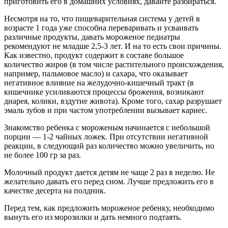
приготовить его в домашних условиях, давайте разбираться.
Несмотря на то, что пищеварительная система у детей в
возрасте 1 года уже способна переваривать и усваивать
различные продукты, давать мороженое педиатры
рекомендуют не младше 2,5-3 лет. И на то есть свои причины.
Как известно, продукт содержит в составе большое
количество жиров (в том числе растительного происхождения,
например, пальмовое масло) и сахара, что оказывает
негативное влияние на желудочно-кишечный тракт (в
кишечнике усиливаются процессы брожения, возникают
диарея, колики, вздутие живота). Кроме того, сахар разрушает
эмаль зубов и при частом употреблении вызывает кариес.
Знакомство ребенка с мороженым начинается с небольшой
порции — 1-2 чайных ложек. При отсутствии негативной
реакции, в следующий раз количество можно увеличить, но
не более 100 гр за раз.
Молочный продукт дается детям не чаще 2 раз в неделю. Не
желательно давать его перед сном. Лучше предложить его в
качестве десерта на полдник.
Перед тем, как предложить мороженое ребенку, необходимо
вынуть его из морозилки и дать немного подтаять.