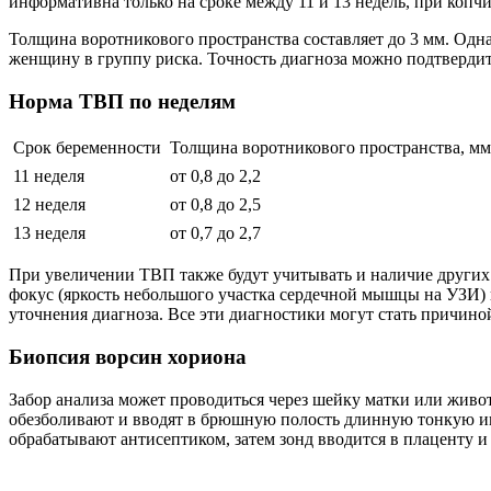
информативна только на сроке между 11 и 13 недель, при копч
Толщина воротникового пространства составляет до 3 мм. Одна
женщину в группу риска. Точность диагноза можно подтверди
Норма ТВП по неделям
Срок беременности
Толщина воротникового пространства, мм
11 неделя
от 0,8 до 2,2
12 неделя
от 0,8 до 2,5
13 неделя
от 0,7 до 2,7
При увеличении ТВП также будут учитывать и наличие других 
фокус (яркость небольшого участка сердечной мышцы на УЗИ) 
уточнения диагноза. Все эти диагностики могут стать причино
Биопсия ворсин хориона
Забор анализа может проводиться через шейку матки или живо
обезболивают и вводят в брюшную полость длинную тонкую иг
обрабатывают антисептиком, затем зонд вводится в плаценту и