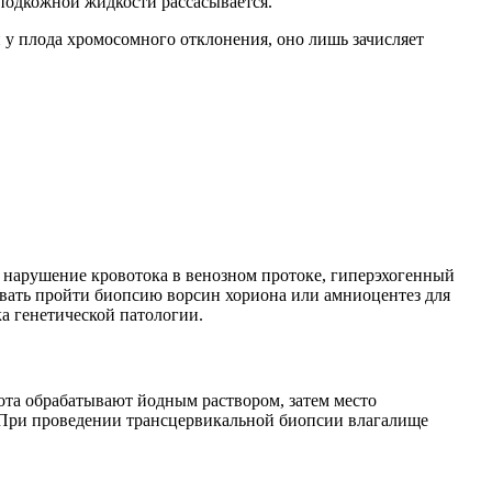
 подкожной жидкости рассасывается.
и у плода хромосомного отклонения, оно лишь зачисляет
 нарушение кровотока в венозном протоке, гиперэхогенный
овать пройти биопсию ворсин хориона или амниоцентез для
а генетической патологии.
ота обрабатывают йодным раствором, затем место
. При проведении трансцервикальной биопсии влагалище