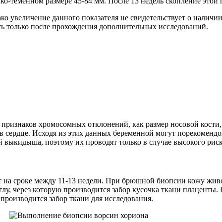
ико-теменном размере 45-84 мм. После 13 недель скопление этой
ко увеличение данного показателя не свидетельствует о наличи
ть только после прохождения дополнительных исследований.
признаков хромосомных отклонений, как размер носовой кости,
в сердце. Исходя из этих данных беременной могут порекоменд
й выкидыша, поэтому их проводят только в случае высокого риск
т на сроке между 11-13 недели. При брюшной биопсии кожу жив
лу, через которую производится забор кусочка ткани плаценты
 производится забор ткани для исследования.