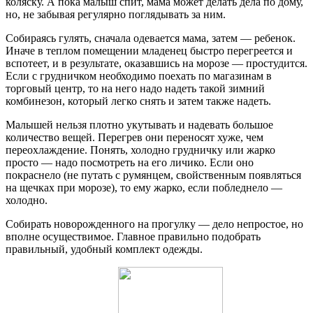
коляску. А пока малыш спит, мама может делать дела по дому,
но, не забывая регулярно поглядывать за ним.
Собираясь гулять, сначала одевается мама, затем — ребенок.
Иначе в теплом помещении младенец быстро перегреется и
вспотеет, и в результате, оказавшись на морозе — простудится.
Если с грудничком необходимо поехать по магазинам в
торговый центр, то на него надо надеть такой зимний
комбинезон, который легко снять и затем также надеть.
Малышей нельзя плотно укутывать и надевать большое
количество вещей. Перегрев они переносят хуже, чем
переохлаждение. Понять, холодно грудничку или жарко
просто — надо посмотреть на его личико. Если оно
покраснело (не путать с румянцем, свойственным появляться
на щечках при морозе), то ему жарко, если побледнело —
холодно.
Собирать новорожденного на прогулку — дело непростое, но
вполне осуществимое. Главное правильно подобрать
правильный, удобный комплект одежды.