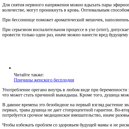
Для снятия нервного напряжения можно вдыхать пары эфирного
количестве, могут проникнуть в кровь. Оптимальным способом
При бессоннице поможет ароматический мешочек, наполненны
При серьезном воспалительном процессе в ухе (отит), допуск
провести только один раз, иначе можно нанести вред будущему 
Читайте также:
Причины женского бесплодия
Употребление орегано внутрь в любом виде при беременности
что может стать причиной выкидыша. Кроме того, душица може
В давние времена это безобидное на первый взгляд растение з
первых, трава душица не дает стопроцентной гарантии. Во-вто
потребуется срочное медицинское вмешательство, иначе разов
Чтобы избежать проблем со здоровьем будущей мамы и не риск