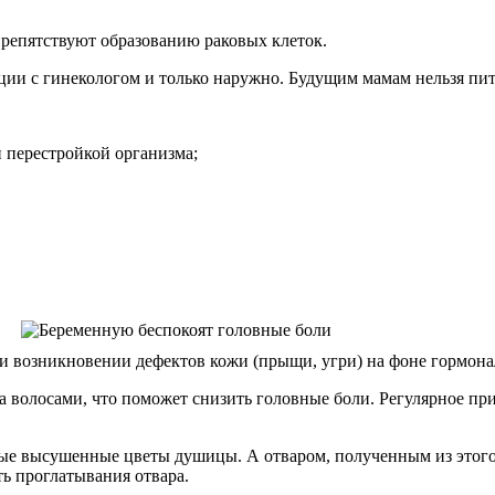
препятствуют образованию раковых клеток.
и с гинекологом и только наружно. Будущим мамам нельзя пить 
 перестройкой организма;
и возникновении дефектов кожи (прыщи, угри) на фоне гормона
а волосами, что поможет снизить головные боли. Регулярное при
е высушенные цветы душицы. А отваром, полученным из этого с
ь проглатывания отвара.