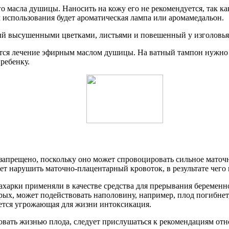
 масла душицы. Наносить на кожу его не рекомендуется, так к
 использования будет ароматическая лампа или аромамедальон.
й высушенными цветками, листьями и повешенный у изголовья
ается лечение эфирным маслом душицы. На ватный тампон нужно 
ребенку.
 запрещено, поскольку оно может спровоцировать сильное мато
т нарушить маточно-плацентарный кровоток, в результате чего 
нахарки применяли в качестве средства для прерывания беременн
рых, может подействовать наполовину, например, плод погибнет,
ьется угрожающая для жизни интоксикация.
овать жизнью плода, следует прислушаться к рекомендациям отн