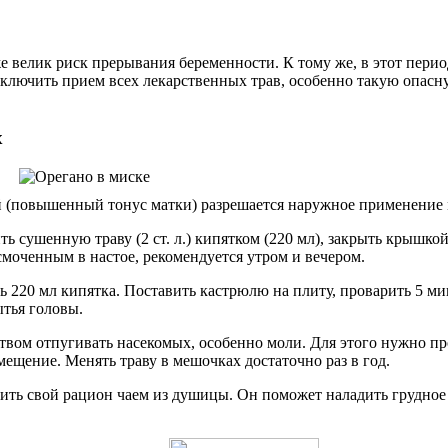
кже велик риск прерывания беременности. К тому же, в этот пер
ключить прием всех лекарственных трав, особенно такую опасну
х
ий (повышенный тонус матки) разрешается наружное применение
 сушенную траву (2 ст. л.) кипятком (220 мл), закрыть крышкой 
моченным в настое, рекомендуется утром и вечером.
 220 мл кипятка. Поставить кастрюлю на плиту, проварить 5 мину
тья головы.
твом отпугивать насекомых, особенно моли. Для этого нужно п
мещение. Менять траву в мешочках достаточно раз в год.
ить свой рацион чаем из душицы. Он поможет наладить грудное