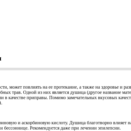
и
и, может повлиять на ее протекание, а также на здоровье и ра
чебных трав. Одной из них является душица (другое название мат
ли в качестве приправы. Помимо замечательных вкусовых качес
й.
риновую и аскорбиновую кислоту. Душица благотворно влияет на
и бессоннице. Рекомендуется даже при лечении эпилепсии.