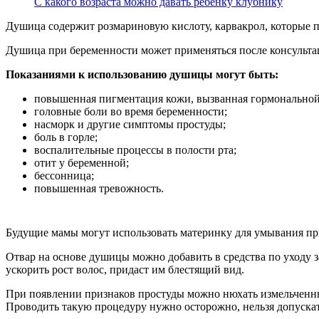
С какого возраста можно давать ребенку клубнику
Душица содержит розмариновую кислоту, карвакрол, которые 
Душица при беременности может применяться после консультаци
Показаниями к использованию душицы могут быть:
повышенная пигментация кожи, вызванная гормональной
головные боли во время беременности;
насморк и другие симптомы простуды;
боль в горле;
воспалительные процессы в полости рта;
отит у беременной;
бессонница;
повышенная тревожность.
Будущие мамы могут использовать материнку для умывания пр
Отвар на основе душицы можно добавить в средства по уходу з
ускорить рост волос, придаст им блестящий вид.
При появлении признаков простуды можно нюхать измельченны
Проводить такую процедуру нужно осторожно, нельзя допускат