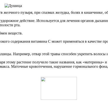
в желчного пузыря, при спазмах желудка, болях в кишечнике, об
удорожное действие. Используется для лечения органов дыхания
полости рта.
бмен веществ.
сокого содержания витамина С может применяться в качестве пр
душицы. Например, отвар этой травы способен укрепить волосы 
аря этому растение получило такие названия, как «материнка» и
имакса. Маточные кровотечения, нарушение гормонального фона