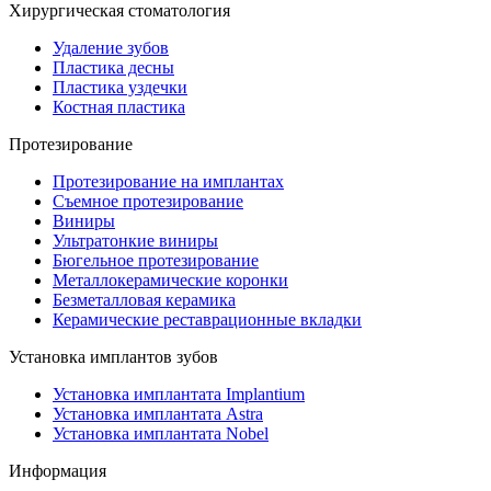
Хирургическая стоматология
Удаление зубов
Пластика десны
Пластика уздечки
Костная пластика
Протезирование
Протезирование на имплантах
Съемное протезирование
Виниры
Ультратонкие виниры
Бюгельное протезирование
Металлокерамические коронки
Безметалловая керамика
Керамические реставрационные вкладки
Установка имплантов зубов
Установка имплантата Implantium
Установка имплантата Astra
Установка имплантата Nobel
Информация