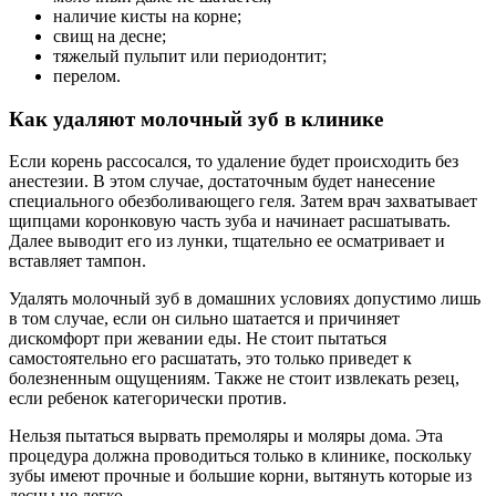
наличие кисты на корне;
свищ на десне;
тяжелый пульпит или периодонтит;
перелом.
Как удаляют молочный зуб в клинике
Если корень рассосался, то удаление будет происходить без
анестезии. В этом случае, достаточным будет нанесение
специального обезболивающего геля. Затем врач захватывает
щипцами коронковую часть зуба и начинает расшатывать.
Далее выводит его из лунки, тщательно ее осматривает и
вставляет тампон.
Удалять молочный зуб в домашних условиях допустимо лишь
в том случае, если он сильно шатается и причиняет
дискомфорт при жевании еды. Не стоит пытаться
самостоятельно его расшатать, это только приведет к
болезненным ощущениям. Также не стоит извлекать резец,
если ребенок категорически против.
Нельзя пытаться вырвать премоляры и моляры дома. Эта
процедура должна проводиться только в клинике, поскольку
зубы имеют прочные и большие корни, вытянуть которые из
десны не легко.