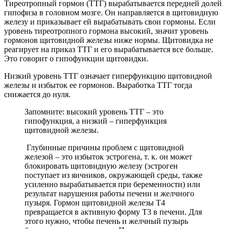
Тиреотропный гормон (ТТГ) вырабатывается передней долей
гипофиза в головном мозге. Он направляется в щитовидную
железу и приказывает ей вырабатывать свои гормоны. Если
уровень тиреотропного гормона высокий, значит уровень
гормонов щитовидной железы ниже нормы. Щитовидка не
реагирует на приказ ТТГ и его вырабатывается все больше.
Это говорит о гипофункции щитовидки.
Низкий уровень ТТГ означает гиперфункцию щитовидной
железы и избыток ее гормонов. Выработка ТТГ тогда
снижается до нуля.
Запомните: высокий уровень ТТГ – это
гипофункция, а низкий – гиперфункция
щитовидной железы.
Глубинные причины проблем с щитовидной
железой – это избыток эстрогена, т. к. он может
блокировать щитовидную железу (эстроген
поступает из яичников, окружающей среды, также
усиленно вырабатывается при беременности) или
результат нарушения работы печени и желчного
пузыря. Гормон щитовидной железы Т4
превращается в активную форму Т3 в печени. Для
этого нужно, чтобы печень и желчный пузырь