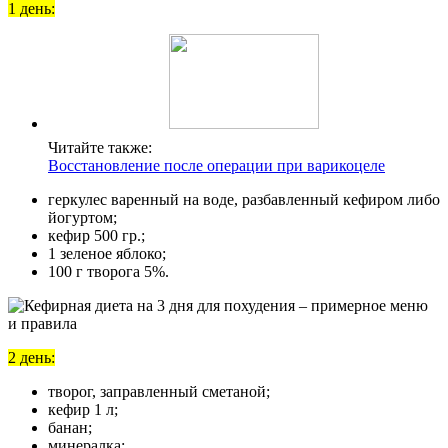
1 день:
Читайте также:
Восстановление после операции при варикоцеле
геркулес варенный на воде, разбавленный кефиром либо
йогуртом;
кефир 500 гр.;
1 зеленое яблоко;
100 г творога 5%.
2 день:
творог, заправленный сметаной;
кефир 1 л;
банан;
минералка;