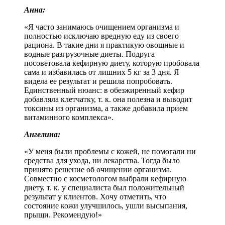
Анна:
«Я часто занимаюсь очищением организма и
полностью исключаю вредную еду из своего
рациона. В такие дни я практикую овощные и
водные разгрузочные диеты. Подруга
посоветовала кефирную диету, которую пробовала
сама и избавилась от лишних 5 кг за 3 дня. Я
видела ее результат и решила попробовать.
Единственный нюанс: в обезжиренный кефир
добавляла клетчатку, т. к. она полезна и выводит
токсины из организма, а также добавила прием
витаминного комплекса».
Ангелина:
«У меня были проблемы с кожей, не помогали ни
средства для ухода, ни лекарства. Тогда было
принято решение об очищении организма.
Совместно с косметологом выбрали кефирную
диету, т. к. у специалиста был положительный
результат у клиентов. Хочу отметить, что
состояние кожи улучшилось, ушли высыпания,
прыщи. Рекомендую!»