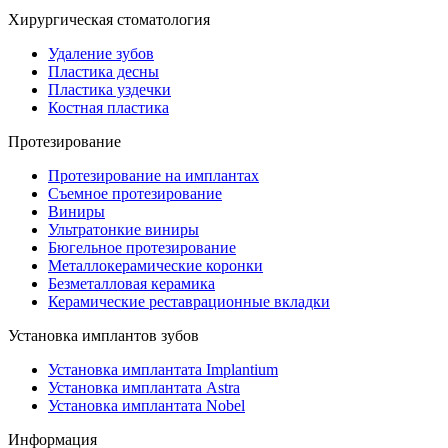
Хирургическая стоматология
Удаление зубов
Пластика десны
Пластика уздечки
Костная пластика
Протезирование
Протезирование на имплантах
Съемное протезирование
Виниры
Ультратонкие виниры
Бюгельное протезирование
Металлокерамические коронки
Безметалловая керамика
Керамические реставрационные вкладки
Установка имплантов зубов
Установка имплантата Implantium
Установка имплантата Astra
Установка имплантата Nobel
Информация