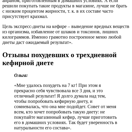
айраном, приготовленным в домашних условиях. А если
решили покупать такие продукты в магазине, лучше не брать
с низким процентом жирности, т. к. в их составе часто
присутствует крахмал.
Цель экспресс-диеты на кефире – выведение вредных веществ
из организма, избавление от шлаков и токсинов, лишних
килограммов. Именно грамотно построенное меню любой
диеты даст ожидаемый результат».
Отзывы похудевших о трехдневной
кефирной диете
Ольга:
«Мне удалось похудеть на 7 кг! При этом я
прекрасно себя чувствовала все 3 дня, и это
отличный результат! Я долго думала над тем,
чтобы попробовать кефирную диету, и
сомневалась, что она мне подойдет. Совет от меня
всем, кто хочет попробовать такую диету: не
покупайте магазинный кефир, лучше приготовить
его в домашних условиях. Так будет уверенность в
натуральности его состава».