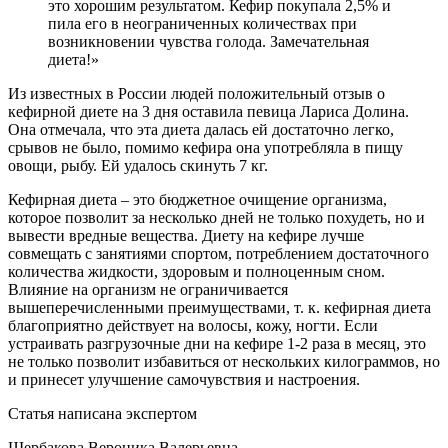
это хорошим результатом. Кефир покупала 2,5% и
пила его в неограниченных количествах при
возникновении чувства голода. Замечательная
диета!»
Из известных в России людей положительный отзыв о
кефирной диете на 3 дня оставила певица Лариса Долина.
Она отмечала, что эта диета далась ей достаточно легко,
срывов не было, помимо кефира она употребляла в пищу
овощи, рыбу. Ей удалось скинуть 7 кг.
Кефирная диета – это бюджетное очищение организма,
которое позволит за несколько дней не только похудеть, но и
вывести вредные вещества. Диету на кефире лучше
совмещать с занятиями спортом, потреблением достаточного
количества жидкости, здоровым и полноценным сном.
Влияние на организм не ограничивается
вышеперечисленными преимуществами, т. к. кефирная диета
благоприятно действует на волосы, кожу, ногти. Если
устраивать разгрузочные дни на кефире 1-2 раза в месяц, это
не только позволит избавиться от нескольких килограммов, но
и принесет улучшение самочувствия и настроения.
Статья написана экспертом
Щербакова Вероника Валерьевна