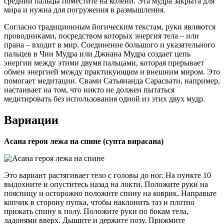
средний пальцы поместите на колени. Эта мудра закрыта для
мира и нужна для погружения в размышления.
Согласно традиционным йогическим текстам, руки являются
проводниками, посредством которых энергия тела – или
прана – входит в мир. Соединение большого и указательного
пальцев в Чин Мудра или Джнана Мудра создает цепь
энергии между этими двумя пальцами, которая прерывает
обмен энергией между практикующим и внешним миром. Это
помогает медитации. Свами Сатьянанда Сарасвати, например,
настаивает на том, что никто не должен пытаться
медитировать без использования одной из этих двух мудр.
Вариации
Асана героя лежа на спине (супта вирасана)
Это вариант растягивает тело с головы до ног. На пункте 10
выдохните и опуститесь назад на локти. Положите руки на
поясницу и осторожно положите спину на коврик. Направьте
копчик в сторону пупка, чтобы наклонить таз и плотно
прижать спину к полу. Положите руки по бокам тела,
ладонями вверх. Дышите и держите позу. Прижмите