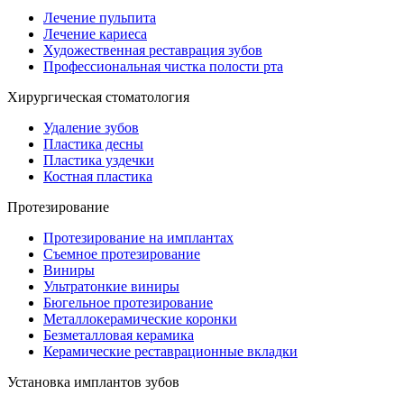
Лечение пульпита
Лечение кариеса
Художественная реставрация зубов
Профессиональная чистка полости рта
Хирургическая стоматология
Удаление зубов
Пластика десны
Пластика уздечки
Костная пластика
Протезирование
Протезирование на имплантах
Съемное протезирование
Виниры
Ультратонкие виниры
Бюгельное протезирование
Металлокерамические коронки
Безметалловая керамика
Керамические реставрационные вкладки
Установка имплантов зубов