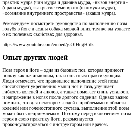
практик мудра (чин мудра и джняна мудра, «вызов энергии»
(прана мудра), «закрытие семи врат» (шанмуки мудра),
«осознание внутреннего пространства» (акаши мудра).
Рекомендуем посмотреть руководство по выполнению позы
голубя в йоге и асаны собака мордой вниз, там же вы узнаете
о их полезных свойствах для здоровья.
https://www.youtube.com/embed/y-OIHqgH5lk
Опыт других людей
Поза героя в йоге – одна из базовых поз, которая принесет
пользу как начинающим, так и опытным практикующим.
Люди отмечают, что правильное выполнение этой позы
способствует укреплению мышц ног и таза, улучшает
гибкость коленей и анклов, а также помогает снять усталость
и напряжение в ногах после долгого сидения. Однако важно
помнить, что для некоторых людей с проблемами в области
коленей или голеностопного сустава, выполнение этой позы
может быть неприемлемым. Поэтому перед включением позы
героя в свою практику йоги, рекомендуется
проконсультироваться с инструктором или врачом.