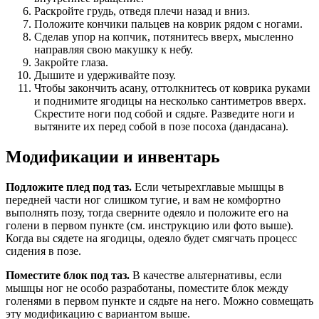
Раскройте грудь, отведя плечи назад и вниз.
Положите кончики пальцев на коврик рядом с ногами.
Сделав упор на копчик, потянитесь вверх, мысленно
направляя свою макушку к небу.
Закройте глаза.
Дышите и удерживайте позу.
Чтобы закончить асану, оттолкнитесь от коврика руками
и поднимите ягодицы на несколько сантиметров вверх.
Скрестите ноги под собой и сядьте. Разведите ноги и
вытяните их перед собой в позе посоха (дандасана).
Модификации и инвентарь
Подложите плед под таз.
Если четырехглавые мышцы в
передней части ног слишком тугие, и вам не комфортно
выполнять позу, тогда сверните одеяло и положите его на
голени в первом пункте (см. инструкцию или фото выше).
Когда вы сядете на ягодицы, одеяло будет смягчать процесс
сидения в позе.
Поместите блок под таз.
В качестве альтернативы, если
мышцы ног не особо разработаны, поместите блок между
голенями в первом пункте и сядьте на него. Можно совмещать
эту модификацию с вариантом выше.