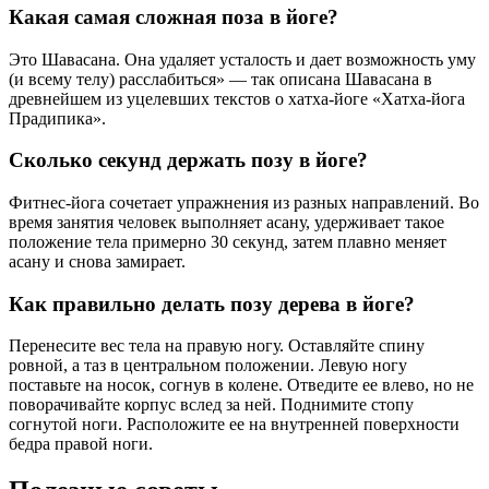
Какая самая сложная поза в йоге?
Это Шавасана. Она удаляет усталость и дает возможность уму
(и всему телу) расслабиться» — так описана Шавасана в
древнейшем из уцелевших текстов о хатха‑йоге «Хатха‑йога
Прадипика».
Сколько секунд держать позу в йоге?
Фитнес-йога сочетает упражнения из разных направлений. Во
время занятия человек выполняет асану, удерживает такое
положение тела примерно 30 секунд, затем плавно меняет
асану и снова замирает.
Как правильно делать позу дерева в йоге?
Перенесите вес тела на правую ногу. Оставляйте спину
ровной, а таз в центральном положении. Левую ногу
поставьте на носок, согнув в колене. Отведите ее влево, но не
поворачивайте корпус вслед за ней. Поднимите стопу
согнутой ноги. Расположите ее на внутренней поверхности
бедра правой ноги.