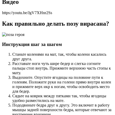
Видео
https://youtu.be/JgV7XHnr2Ss
Как правильно делать позу вирасана?
Инструкция шаг за шагом
Станьте коленями на мат, так, чтобы колени касались
друг друга.
Расставьте ноги чуть шире бедер и слегка согните
пальцы стоп внутрь. Прижмите верхнюю часть стопы к
мату.
Выдохните. Опустите ягодицы на половине пути к
голеням. Положите руки на голени прямо внутри колен
и прижмите верх икр к ногам, чтобы освободить место
для бедер.
Сядьте на коврик между пятками так, чтобы ягодицы
удобно разместились на мате.
Пододвиньте бедра друг к другу. Это включит в работу
мышцы задней поверхности бедра, которые отвечают за
внутреннее вращение.