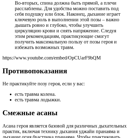
Во-вторых, спина должна быть прямой, а плечи
расслаблены. Для удобства можно поставить под
себя подушку или блок. Наконец, дыхание играет
ключевую роль в выполнении этой позы – важно
дышать ровно и глубоко, чтобы улучшить
циркуляцию крови и снять напряжение. Следуя
этим рекомендациям, практикующие смогут
получить максимальную пользу от позы героя и
избежать возможных травм.
https://www.youtube.com/embed/OpCUarF9bQM
Противопоказания
Не практикуйте позу героя, если у вас:
есть травма колена.
есть травма лодыжки.
Смежные асаны
Асана героя является базовой для различных дыхательных
практик, включая технику дыхания уджайи пранаяма и
дыхание огня бхастрика пранаяма. Чтобы практиковать