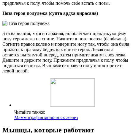
предплечья к полу, чтобы помочь себе встать с позы.
Поза героя полулежа (супта ардха вирасана)
Эта вариация, хотя и сложная, но облегчает практикующему
позу героя лежа на спине. Начните в позе посоха (dandasana).
Согните правое колено и поверните ногу так, чтобы она была
прижата к правому бедру, как в позе героя. Левая нога
остается вытянутой вперед, затем примите асану героя лежа.
Дышите и держите позу. Прижмите предплечья к полу, чтобы
подняться из позы. Выпрямите правую ногу и повторите с
левой ногой.
Читайте также:
Маммография молочных желез
Мышцы, которые работают