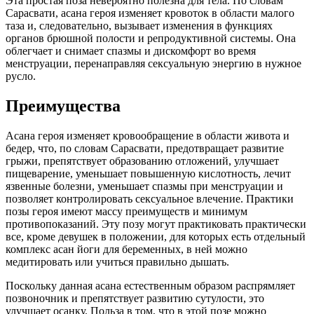
Эта простая поза невероятно полезна для тела. По словам
Сарасвати, асана героя изменяет кровоток в области малого
таза и, следовательно, вызывает изменения в функциях
органов брюшной полости и репродуктивной системы. Она
облегчает и снимает спазмы и дискомфорт во время
менструации, перенаправляя сексуальную энергию в нужное
русло.
Преимущества
Асана героя изменяет кровообращение в области живота и
бедер, что, по словам Сарасвати, предотвращает развитие
грыжи, препятствует образованию отложений, улучшает
пищеварение, уменьшает повышенную кислотность, лечит
язвенные болезни, уменьшает спазмы при менструации и
позволяет контролировать сексуальное влечение. Практики
позы героя имеют массу преимуществ и минимум
противопоказаний. Эту позу могут практиковать практически
все, кроме девушек в положении, для которых есть отдельный
комплекс асан йоги для беременных, в ней можно
медитировать или учиться правильно дышать.
Поскольку данная асана естественным образом распрямляет
позвоночник и препятствует развитию сутулости, это
улучшает осанку. Польза в том, что в этой позе можно