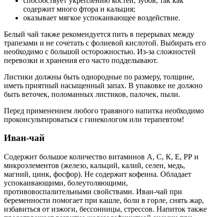
способствует укреплению костей, зубов, так как
содержит много фтора и кальция;
оказывает мягкое успокаивающее воздействие.
Белый чай также рекомендуется пить в перерывах между
трапезами и не сочетать с фолиевой кислотой. Выбирать его
необходимо с большой осторожностью. Из-за сложностей
перевозки и хранения его часто подделывают.
Листики должны быть однородные по размеру, толщине,
иметь приятный насыщенный запах. В упаковке не должно
быть веточек, поломанных листиков, палочек, пыли.
Перед применением любого травяного напитка необходимо
проконсультироваться с гинекологом или терапевтом!
Иван-чай
Содержит большое количество витаминов А, С, К, Е, РР и
микроэлементов (железо, кальций, калий, селен, медь,
магний, цинк, фосфор). Не содержит кофеина. Обладает
успокаивающими, болеутоляющими,
противовоспалительными свойствами. Иван-чай при
беременности помогает при кашле, боли в горле, снять жар,
избавиться от изжоги, бессонницы, стрессов. Напиток также