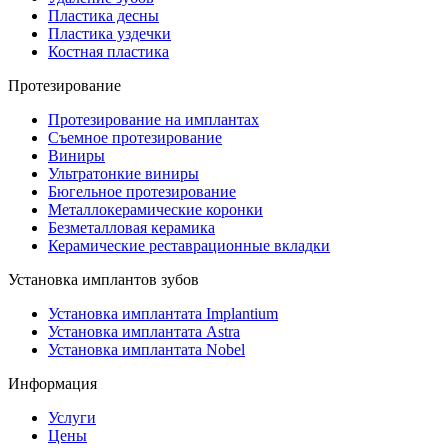
Пластика десны
Пластика уздечки
Костная пластика
Протезирование
Протезирование на имплантах
Съемное протезирование
Виниры
Ультратонкие виниры
Бюгельное протезирование
Металлокерамические коронки
Безметалловая керамика
Керамические реставрационные вкладки
Установка имплантов зубов
Установка имплантата Implantium
Установка имплантата Astra
Установка имплантата Nobel
Информация
Услуги
Цены