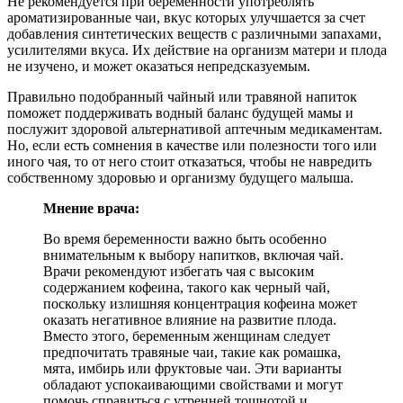
Не рекомендуется при беременности употреблять
ароматизированные чаи, вкус которых улучшается за счет
добавления синтетических веществ с различными запахами,
усилителями вкуса. Их действие на организм матери и плода
не изучено, и может оказаться непредсказуемым.
Правильно подобранный чайный или травяной напиток
поможет поддерживать водный баланс будущей мамы и
послужит здоровой альтернативой аптечным медикаментам.
Но, если есть сомнения в качестве или полезности того или
иного чая, то от него стоит отказаться, чтобы не навредить
собственному здоровью и организму будущего малыша.
Мнение врача:
Во время беременности важно быть особенно
внимательным к выбору напитков, включая чай.
Врачи рекомендуют избегать чая с высоким
содержанием кофеина, такого как черный чай,
поскольку излишняя концентрация кофеина может
оказать негативное влияние на развитие плода.
Вместо этого, беременным женщинам следует
предпочитать травяные чаи, такие как ромашка,
мята, имбирь или фруктовые чаи. Эти варианты
обладают успокаивающими свойствами и могут
помочь справиться с утренней тошнотой и