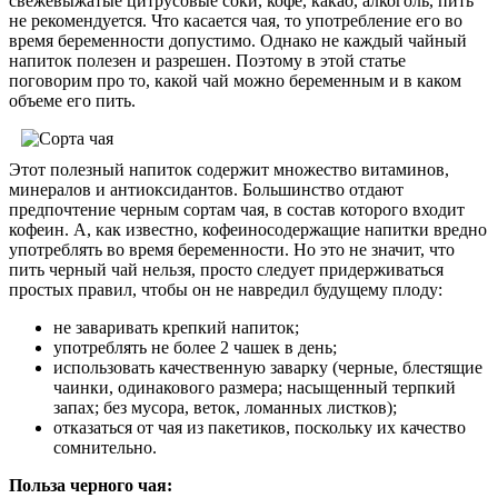
свежевыжатые цитрусовые соки, кофе, какао, алкоголь, пить
не рекомендуется. Что касается чая, то употребление его во
время беременности допустимо. Однако не каждый чайный
напиток полезен и разрешен. Поэтому в этой статье
поговорим про то, какой чай можно беременным и в каком
объеме его пить.
Этот полезный напиток содержит множество витаминов,
минералов и антиоксидантов. Большинство отдают
предпочтение черным сортам чая, в состав которого входит
кофеин. А, как известно, кофеиносодержащие напитки вредно
употреблять во время беременности. Но это не значит, что
пить черный чай нельзя, просто следует придерживаться
простых правил, чтобы он не навредил будущему плоду:
не заваривать крепкий напиток;
употреблять не более 2 чашек в день;
использовать качественную заварку (черные, блестящие
чаинки, одинакового размера; насыщенный терпкий
запах; без мусора, веток, ломанных листков);
отказаться от чая из пакетиков, поскольку их качество
сомнительно.
Польза черного чая: