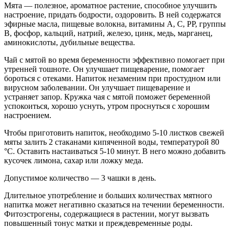
Мята — полезное, ароматное растение, способное улучшить
настроение, придать бодрости, оздоровить. В ней содержатся
эфирные масла, пищевые волокна, витамины А, С, РР, группы
В, фосфор, кальций, натрий, железо, цинк, медь, марганец,
аминокислоты, дубильные вещества.
Чай с мятой во время беременности эффективно помогает при
утренней тошноте. Он улучшает пищеварение, помогает
бороться с отеками. Напиток незаменим при простудном или
вирусном заболевании. Он улучшает пищеварение и
устраняет запор. Кружка чая с мятой поможет беременной
успокоиться, хорошо уснуть, утром проснуться с хорошим
настроением.
Чтобы приготовить напиток, необходимо 5-10 листков свежей
мяты залить 2 стаканами кипяченной воды, температурой 80
°C. Оставить настаиваться 5-10 минут. В него можно добавить
кусочек лимона, сахар или ложку меда.
Допустимое количество — 3 чашки в день.
Длительное употребление и больших количествах мятного
напитка может негативно сказаться на течении беременности.
Фитоэстрогены, содержащиеся в растении, могут вызвать
повышенный тонус матки и преждевременные роды.