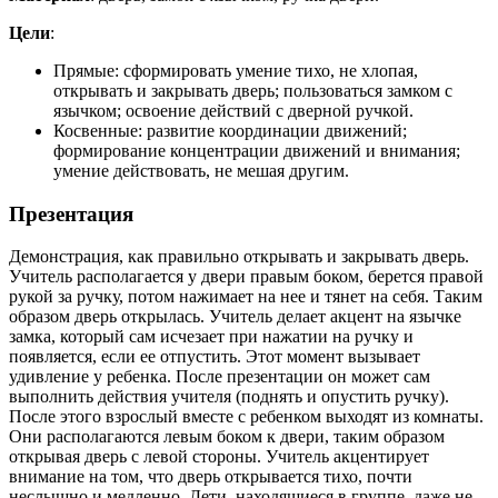
Цели
:
Прямые: сформировать умение тихо, не хлопая,
открывать и закрывать дверь; пользоваться замком с
язычком; освоение действий с дверной ручкой.
Косвенные: развитие координации движений;
формирование концентрации движений и внимания;
умение действовать, не мешая другим.
Презентация
Демонстрация, как правильно открывать и закрывать дверь.
Учитель располагается у двери правым боком, берется правой
рукой за ручку, потом нажимает на нее и тянет на себя. Таким
образом дверь открылась. Учитель делает акцент на язычке
замка, который сам исчезает при нажатии на ручку и
появляется, если ее отпустить. Этот момент вызывает
удивление у ребенка. После презентации он может сам
выполнить действия учителя (поднять и опустить ручку).
После этого взрослый вместе с ребенком выходят из комнаты.
Они располагаются левым боком к двери, таким образом
открывая дверь с левой стороны. Учитель акцентирует
внимание на том, что дверь открывается тихо, почти
неслышно и медленно. Дети, находящиеся в группе, даже не