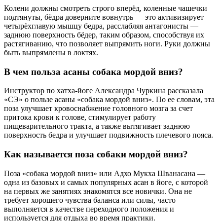
Колени должны смотреть строго вперёд, коленные чашечки
подтянуты, бёдра доверните вовнутрь — это активизирует
четырёхглавую мышцу бедра, расслабляя антагонисты —
заднюю поверхность бёдер, таким образом, способствуя их
растягиванию, что позволяет выпрямить ноги. Руки должны
быть выпрямлены в локтях.
В чем польза асаны собака мордой вниз?
Инструктор по хатха-йоге Александра Чуркина рассказала
«СЭ» о пользе асаны «собака мордой вниз». По ее словам, эта
поза улучшает кровоснабжение головного мозга за счет
притока крови к голове, стимулирует работу
пищеварительного тракта, а также вытягивает заднюю
поверхность бедра и улучшает подвижность плечевого пояса.
Как называется поза собаки мордой вниз?
Поза «собака мордой вниз» или Адхо Мукха Шванасана —
одна из базовых и самых популярных асан в йоге, с которой
на первых же занятиях знакомятся все новички. Она не
требует хорошего чувства баланса или силы, часто
выполняется в качестве переходного положения и
используется для отдыха во время практики.