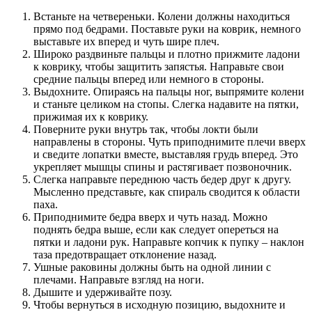
Встаньте на четвереньки. Колени должны находиться
прямо под бедрами. Поставьте руки на коврик, немного
выставьте их вперед и чуть шире плеч.
Широко раздвиньте пальцы и плотно прижмите ладони
к коврику, чтобы защитить запястья. Направьте свои
средние пальцы вперед или немного в стороны.
Выдохните. Опираясь на пальцы ног, выпрямите колени
и станьте целиком на стопы. Слегка надавите на пятки,
прижимая их к коврику.
Поверните руки внутрь так, чтобы локти были
направлены в стороны. Чуть приподнимите плечи вверх
и сведите лопатки вместе, выставляя грудь вперед. Это
укрепляет мышцы спины и растягивает позвоночник.
Слегка направьте переднюю часть бедер друг к другу.
Мысленно представьте, как спираль сводится к области
паха.
Приподнимите бедра вверх и чуть назад. Можно
поднять бедра выше, если как следует опереться на
пятки и ладони рук. Направьте копчик к пупку – наклон
таза предотвращает отклонение назад.
Ушные раковины должны быть на одной линии с
плечами. Направьте взгляд на ноги.
Дышите и удерживайте позу.
Чтобы вернуться в исходную позицию, выдохните и