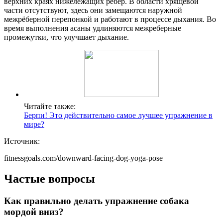
верхних краях нижележащих рёбер. В области хрящевой
части отсутствуют, здесь они замещаются наружной
межрёберной перепонкой и работают в процессе дыхания. Во
время выполнения асаны удлиняются межреберные
промежутки, что улучшает дыхание.
Читайте также:
Берпи! Это действительно самое лучшее упражнение в
мире?
Источник:
fitnessgoals.com/downward-facing-dog-yoga-pose
Частые вопросы
Как правильно делать упражнение собака
мордой вниз?