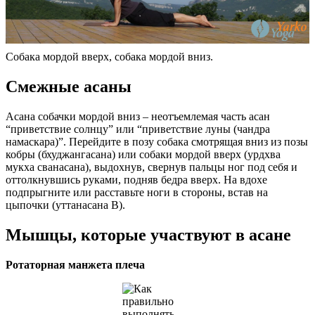
Собака мордой вверх, собака мордой вниз.
Смежные асаны
Асана собачки мордой вниз – неотъемлемая часть асан
“приветствие солнцу” или “приветствие луны (чандра
намаскара)”. Перейдите в позу собака смотрящая вниз из позы
кобры (бхуджангасана) или собаки мордой вверх (урдхва
мукха сванасана), выдохнув, свернув пальцы ног под себя и
оттолкнувшись руками, подняв бедра вверх. На вдохе
подпрыгните или расставьте ноги в стороны, встав на
цыпочки (уттанасана B).
Мышцы, которые участвуют в асане
Ротаторная манжета плеча