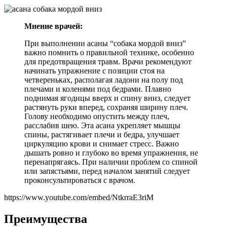
Мнение врачей:
При выполнении асаны “собака мордой вниз”
важно помнить о правильной технике, особенно
для предотвращения травм. Врачи рекомендуют
начинать упражнение с позиции стоя на
четвереньках, располагая ладони на полу под
плечами и коленями под бедрами. Плавно
поднимая ягодицы вверх и спину вниз, следует
растянуть руки вперед, сохраняя ширину плеч.
Голову необходимо опустить между плеч,
расслабив шею. Эта асана укрепляет мышцы
спины, растягивает плечи и бедра, улучшает
циркуляцию крови и снимает стресс. Важно
дышать ровно и глубоко во время упражнения, не
перенапрягаясь. При наличии проблем со спиной
или запястьями, перед началом занятий следует
проконсультироваться с врачом.
https://www.youtube.com/embed/NtkrraE3riM
Преимущества