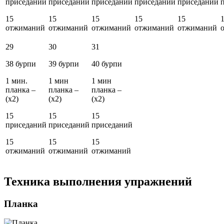
приседаний
приседаний
приседаний
приседаний
приседаний
15
15
15
15
15
отжиманий
отжиманий
отжиманий
отжиманий
отжиманий
29
30
31
38 бурпи
39 бурпи
40 бурпи
1 мин.
1 мин
1 мин
планка –
планка –
планка –
(x2)
(x2)
(x2)
15
15
15
приседаний
приседаний
приседаний
15
15
15
отжиманий
отжиманий
отжиманий
Техника выполнения упражнений
Планка