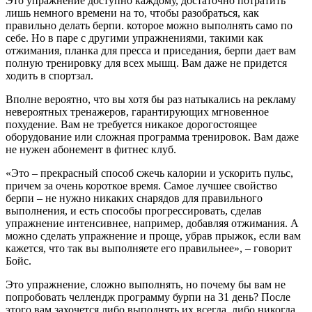
Это упражнение доступно каждому, достаточно потратить
лишь немного времени на то, чтобы разобраться, как
правильно делать берпи. которое можно выполнять само по
себе. Но в паре с другими упражнениями, такими как
отжимания, планка для пресса и приседания, берпи дает вам
полную тренировку для всех мышц. Вам даже не придется
ходить в спортзал.
Вполне вероятно, что вы хотя бы раз натыкались на рекламу
невероятных тренажеров, гарантирующих мгновенное
похудение. Вам не требуется никакое дорогостоящее
оборудование или сложная программа тренировок. Вам даже
не нужен абонемент в фитнес клуб.
«Это – прекрасный способ сжечь калории и ускорить пульс,
причем за очень короткое время. Самое лучшее свойство
берпи – не нужно никаких снарядов для правильного
выполнения, и есть способы прогрессировать, сделав
упражнение интенсивнее, например, добавляя отжимания. А
можно сделать упражнение и проще, убрав прыжок, если вам
кажется, что так вы выполняете его правильнее», – говорит
Бойс.
Это упражнение, сложно выполнять, но почему бы вам не
попробовать челлендж программу бурпи на 31 день? После
этого вам захочется либо выполнять их всегда, либо никогда