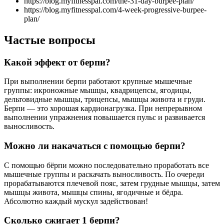
https://blog.myfitnesspal.com/the-31-day-burpee-plan/
https://blog.myfitnesspal.com/4-week-progressive-burpee-
plan/
Частые вопросы
Какой эффект от берпи?
При выполнении берпи работают крупные мышечные
группы: икроножные мышцы, квадрицепсы, ягодицы,
дельтовидные мышцы, трицепсы, мышцы живота и груди.
Берпи — это хорошая кардионагрузка. При непрерывном
выполнении упражнения повышается пульс и развивается
выносливость.
Можно ли накачаться с помощью берпи?
С помощью бёрпи можно последовательно проработать все
мышечные группы и раскачать выносливость. По очереди
прорабатываются плечевой пояс, затем грудные мышцы, затем
мышцы живота, мышцы спины, ягодичные и бёдра.
Абсолютно каждый мускул задействован!
Сколько сжигает 1 берпи?