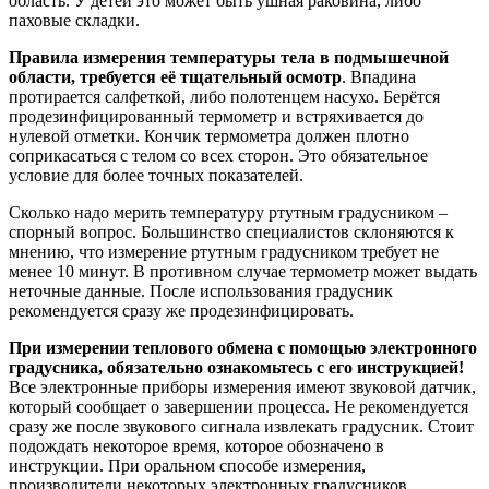
область. У детей это может быть ушная раковина, либо
паховые складки.
Правила измерения температуры тела в подмышечной
области, требуется её тщательный осмотр
. Впадина
протирается салфеткой, либо полотенцем насухо. Берётся
продезинфицированный термометр и встряхивается до
нулевой отметки. Кончик термометра должен плотно
соприкасаться с телом со всех сторон. Это обязательное
условие для более точных показателей.
Сколько надо мерить температуру ртутным градусником –
спорный вопрос. Большинство специалистов склоняются к
мнению, что измерение ртутным градусником требует не
менее 10 минут. В противном случае термометр может выдать
неточные данные. После использования градусник
рекомендуется сразу же продезинфицировать.
При измерении теплового обмена с помощью электронного
градусника, обязательно ознакомьтесь с его инструкцией!
Все электронные приборы измерения имеют звуковой датчик,
который сообщает о завершении процесса. Не рекомендуется
сразу же после звукового сигнала извлекать градусник. Стоит
подождать некоторое время, которое обозначено в
инструкции. При оральном способе измерения,
производители некоторых электронных градусников