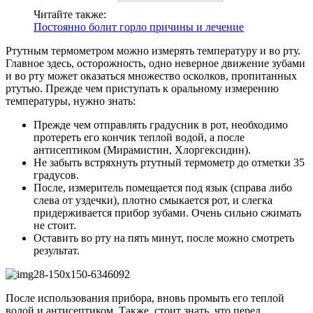
Читайте также:
Постоянно болит горло причины и лечение
Ртутным термометром можно измерять температуру и во рту.
Главное здесь, осторожность, одно неверное движение зубами
и во рту может оказаться множество осколков, пропитанных
ртутью. Прежде чем приступать к оральному измерению
температуры, нужно знать:
Прежде чем отправлять градусник в рот, необходимо
протереть его кончик теплой водой, а после
антисептиком (Мирамистин, Хлоргексидин).
Не забыть встряхнуть ртутный термометр до отметки 35
градусов.
После, измеритель помещается под язык (справа либо
слева от уздечки), плотно смыкается рот, и слегка
придерживается прибор зубами. Очень сильно сжимать
не стоит.
Оставить во рту на пять минут, после можно смотреть
результат.
После использования прибора, вновь промыть его теплой
водой и антисептиком. Также, стоит знать, что перед