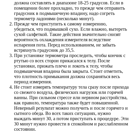
должна составлять в диапазоне 18-25 градусов. Если в
помещении более прохладно, то прежде чем отправить
градусник в подмышечную впадину, надо согреть
термометр ладонями (несколько минут).
Прежде чем приступить к самому измерению,
убедиться, что подмышкой сухо. Если влажно, вытереть
сухой салфеткой. Такие действия значительно снизят
вероятность охлаждения измерителя вследствие
испарения пота. Перед использованием, не забыть
встряхнуть градусник до 35,5.
При установке термометра проследить, чтобы кончик с
ртутью со всех сторон прикасался к телу. После
установки, прижать плечо и локоть к телу, чтобы
подмышечная впадина была закрыта. Стоит отметить,
что плотность примыкания должна сохраняться весь
период измерения.
Не стоит измерять температуру тела сразу после прихода
со свежего воздуха, физических нагрузок или горячей
ванны. При сильном стрессе или нервном расстройства,
как правило, температура также будет повышенной.
Неверный результат можно получить и после горячего и
сытного обеда. Во всех таких ситуациях, нужно
выждать минут 30, а потом приступать к процедуре. Эти
30 минут нужно провести в спокойном и расслабленном
состоянии.