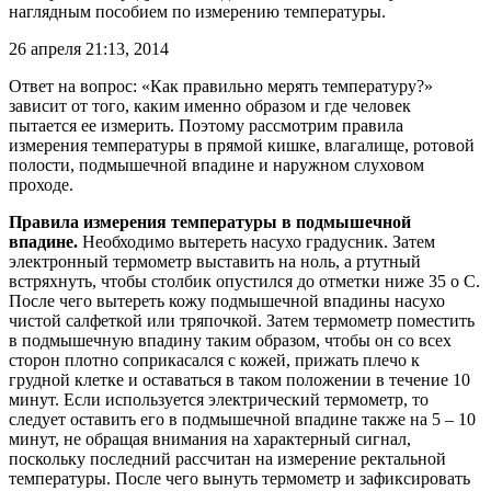
наглядным пособием по измерению температуры.
26 апреля 21:13, 2014
Ответ на вопрос: «Как правильно мерять температуру?»
зависит от того, каким именно образом и где человек
пытается ее измерить. Поэтому рассмотрим правила
измерения температуры в прямой кишке, влагалище, ротовой
полости, подмышечной впадине и наружном слуховом
проходе.
Правила измерения температуры в подмышечной
впадине.
Необходимо вытереть насухо градусник. Затем
электронный термометр выставить на ноль, а ртутный
встряхнуть, чтобы столбик опустился до отметки ниже 35 o С.
После чего вытереть кожу подмышечной впадины насухо
чистой салфеткой или тряпочкой. Затем термометр поместить
в подмышечную впадину таким образом, чтобы он со всех
сторон плотно соприкасался с кожей, прижать плечо к
грудной клетке и оставаться в таком положении в течение 10
минут. Если используется электрический термометр, то
следует оставить его в подмышечной впадине также на 5 – 10
минут, не обращая внимания на характерный сигнал,
поскольку последний рассчитан на измерение ректальной
температуры. После чего вынуть термометр и зафиксировать