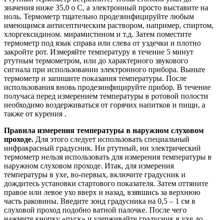
значения ниже 35,0 o С, а электронный просто выставите на
ноль. Термометр тщательно продезинфицируйте любым
имеющимся антисептическим раствором, например, спиртом,
хлоргексидином. мирамистином и т.д. Затем поместите
термометр под язык справа или слева от уздечки и плотно
закройте рот. Измеряйте температуру в течение 5 минут
ртутным термометром, или до характерного звукового
сигнала при использовании электронного прибора. Выньте
термометр и запишите показания температуры. После
использования вновь продезинфицируйте прибор. В течение
получаса перед измерением температуры в ротовой полости
необходимо воздерживаться от горячих напитков и пищи, а
также от курения .
Правила измерения температуры в наружном слуховом
проходе.
Для этого следует использовать специальный
инфракрасный градусник. Ни ртутный, ни электрический
термометр нельзя использовать для измерения температуры в
наружном слуховом проходе. Итак, для измерения
температуры в ухе, во-первых, включите градусник и
дождитесь установки стартового показателя. Затем оттяните
правое или левое ухо вверх и назад, взявшись за верхнюю
часть раковины. Введите зонд градусника на 0,5 – 1 см в
слуховой проход подобно ватной палочке. После чего
нажмите кнопку «пуск» и удерживайте градусник в ухе до