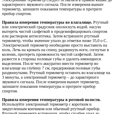
характерного звукового сигнала. После измерения выньте
термометр, запишите показания температуры и протрите
прибор спиртом.
Правила измерения температуры во влагалище.
Ртутный
или электрический градусник ополоснуть водой. насухо
вытереть чистой салфеткой и продезинфицировать спиртом
или раствором антисептика. Затем встряхните ртутный
термометр, чтобы значение упало до отметки ниже 35,0 o С.
Электрический термометр необходимо просто выставить на
ноль. Лечь на кровать на спину, раздвинуть ноги, согнутые в
коленях, протереть промежность чистой салфеткой. Затем
развести в стороны половые губы и удалить имеющиеся
выделения. После чего аккуратно ввести термометр во
влагалище на глубину 7 см, придерживая половые губы
раздвинутыми. Ртутный термометр оставить во влагалище на
3 минуты, а электронный термометр – до характерного
звукового сигнала. После измерения выньте термометр,
запишите показания температуры и протрите прибор
спиртом.
Правила измерения температуры в ротовой полости.
Используйте электронный термометр с коротким и
закругленным кончиком или обычный ртутный прибор.
Ртутный термометр встряхните, чтобы столбик упал до