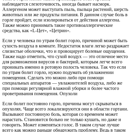
наблюдается слезоточивость, иногда бывает насморк.
Аллергеном может выступать пыль, пыльца растений, шерсть
животных или же продукты питания. В данном случае боль в
горле пройдет, если изолироваться от действия аллергена.
Также можно принимать такие противоаллергические
средства, как «L-Цет», «Цетрин».
Если у человека по утрам болит горло, причиной может быть
сухость воздуха в комнате. Недостаток влаги легко раздражает
слизистые оболочки, что и провоцирует болевые ощущения.
Также надо отметить, что сухой воздух — это отличное место
для размножения вирусов и бактерий, которым легче всего
проникать именно в ротовую полость человека. Так что если
по утрам болит горло, нужно подумать об увлажнении
помещения. Сделать это можно либо при помощи
специальных аппаратов — увлажнителей воздуха, либо же
при помощи регулярной влажной уборки и более частого
проветривания помещения. Опухоли
Если болит постоянно горло, причины могут скрываться в
опухолях. Чаще всего локализируются они в области гортани.
Вызывают постоянную боль, которая со временем может
нарастать. Становится больно не только кушать, но даже и
говорить. Может изменяться голос. В таком случае лучше
всего как можно раньше обнаружить проблему. Ведь в таком