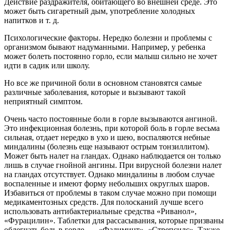
Действие раздражителя, обитающего во внешней среде. Это
может быть сигаретный дым, употребление холодных
напитков и т. д.
Психологические факторы. Нередко болезни и проблемы с
организмом бывают надуманными. Например, у ребенка
может болеть постоянно горло, если малыш сильно не хочет
идти в садик или школу.
Но все же причиной боли в основном становятся самые
различные заболевания, которые и вызывают такой
неприятный симптом.
Очень часто постоянные боли в горле вызываются ангиной.
Это инфекционная болезнь, при которой боль в горле весьма
сильная, отдает нередко в ухо и шею, воспаляются небные
миндалины (болезнь еще называют острым тонзиллитом).
Может быть налет на гландах. Однако наблюдается он только
лишь в случае гнойной ангины. При вирусной болезни налет
на гландах отсутствует. Однако миндалины в любом случае
воспаленные и имеют форму небольших округлых шаров.
Избавиться от проблемы в таком случае можно при помощи
медикаментозных средств. Для полосканий лучше всего
использовать антибактериальные средства «Риванол»,
«Фурацилин». Таблетки для рассасывания, которые призваны
облегчать боль в горле, — «Фалиминт», «Стрепсилс». Также