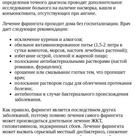
определения точного диагноза проводят дополнительное
исследование больного на наличие насморка, кашля и
конъюнктивита, отсутствующих при ангине.
Лечение фарингита проходит дома без госпитализации. Врач
дает следующие рекомендации:
исключение курения и алкоголя;
обильное витаминизированное питье (1,5-2 литра в
сутки компотов, морсов, настоев лечебных растений);
избегание острой, соленой и жареной пищи;
полоскание антибактериальными растворами (настой
ромашки, фурацилин);
орошение или смазывание глотки тем, что пропишет
врач;
полоскание раствором соды для облегчения протекания
болезни;
антибиотики в случае бактериального происхождения
заболевания.
Как правило, фарингит является последствием других
заболеваний, поэтому помимо лечения самого фарингита
может производиться длительное лечение ЖКТ,
гиповитаминоза, эндокринных сбоев. Лечение фарингита
может вызвать серьезный местный дисбактериоз, снижение