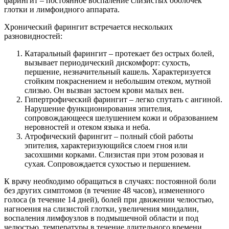
фарингит – постоянное воспаление слизистых оболочек
глотки и лимфоидного аппарата.
Хронический фарингит встречается нескольких
разновидностей:
Катаральный фарингит – протекает без острых болей,
вызывает периодический дискомфорт: сухость,
першение, незначительный кашель. Характеризуется
стойким покраснением и небольшим отеком, мутной
слизью. Он вызван застоем крови малых вен.
Гипертрофический фарингит – легко спутать с ангиной.
Нарушение функционирования эпителия,
сопровождающееся шелушением кожи и образованием
неровностей и отеком языка и неба.
Атрофический фарингит – полный сбой работы
эпителия, характеризующийся слоем гноя или
засохшими корками. Слизистая при этом розовая и
сухая. Сопровождается сухостью и першением.
К врачу необходимо обращаться в случаях: постоянной боли
без других симптомов (в течение 48 часов), измененного
голоса (в течение 14 дней), болей при движении челюстью,
нагноения на слизистой глотки, увеличения миндалин,
воспаления лимфоузлов в подмышечной области и под
челюстью, температуры в течение длительного времени.