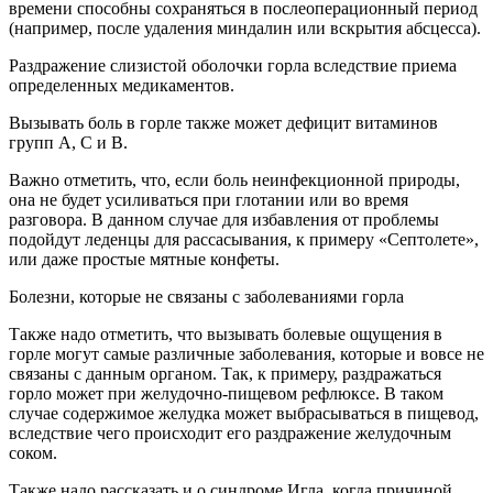
времени способны сохраняться в послеоперационный период
(например, после удаления миндалин или вскрытия абсцесса).
Раздражение слизистой оболочки горла вследствие приема
определенных медикаментов.
Вызывать боль в горле также может дефицит витаминов
групп А, С и В.
Важно отметить, что, если боль неинфекционной природы,
она не будет усиливаться при глотании или во время
разговора. В данном случае для избавления от проблемы
подойдут леденцы для рассасывания, к примеру «Септолете»,
или даже простые мятные конфеты.
Болезни, которые не связаны с заболеваниями горла
Также надо отметить, что вызывать болевые ощущения в
горле могут самые различные заболевания, которые и вовсе не
связаны с данным органом. Так, к примеру, раздражаться
горло может при желудочно-пищевом рефлюксе. В таком
случае содержимое желудка может выбрасываться в пищевод,
вследствие чего происходит его раздражение желудочным
соком.
Также надо рассказать и о синдроме Игла, когда причиной