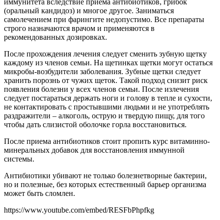
иммунитета вследствие приема антибиотиков, грибок
(оральный кандидоз) и многое другое. Заниматься
самолечением при фарингите недопустимо. Все препараты
строго назначаются врачом и применяются в
рекомендованных дозировках.
После прохождения лечения следует сменить зубную щетку
каждому из членов семьи. На щетинках щетки могут остаться
микробы-возбудители заболевания. Зубные щетки следует
хранить порознь от чужих щеток. Такой подход снизит риск
появления болезни у всех членов семьи. После излечения
следует постараться держать ноги и голову в тепле и сухости,
не контактировать с простывшими людьми и не употреблять
раздражители – алкоголь, острую и твердую пищу, для того
чтобы дать слизистой оболочке горла восстановиться.
После приема антибиотиков стоит пропить курс витаминно-
минеральных добавок для восстановления иммунной
системы.
Антибиотики убивают не только болезнетворные бактерии,
но и полезные, без которых естественный барьер организма
может быть сломлен.
https://www.youtube.com/embed/RESFbPhpfkg