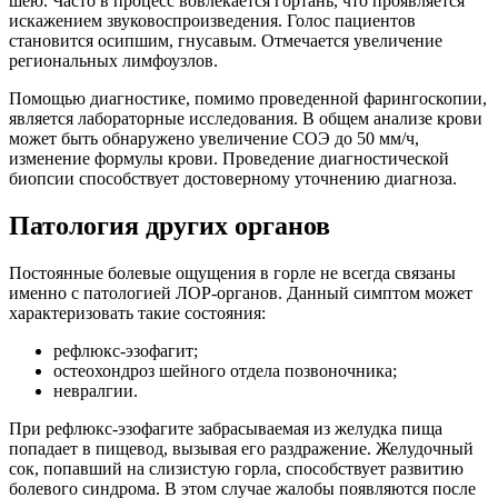
шею. Часто в процесс вовлекается гортань, что проявляется
искажением звуковоспроизведения. Голос пациентов
становится осипшим, гнусавым. Отмечается увеличение
региональных лимфоузлов.
Помощью диагностике, помимо проведенной фарингоскопии,
является лабораторные исследования. В общем анализе крови
может быть обнаружено увеличение СОЭ до 50 мм/ч,
изменение формулы крови. Проведение диагностической
биопсии способствует достоверному уточнению диагноза.
Патология других органов
Постоянные болевые ощущения в горле не всегда связаны
именно с патологией ЛОР-органов. Данный симптом может
характеризовать такие состояния:
рефлюкс-эзофагит;
остеохондроз шейного отдела позвоночника;
невралгии.
При рефлюкс-эзофагите забрасываемая из желудка пища
попадает в пищевод, вызывая его раздражение. Желудочный
сок, попавший на слизистую горла, способствует развитию
болевого синдрома. В этом случае жалобы появляются после