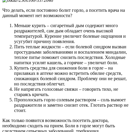
Что делать, если постоянно болит горло, а посетить врача на
данный момент нет возможности?
Меньше курить – сигаретный дым содержит много
раздражителей, сам дым обладает очень высокой
температурой. Курение увеличит болевые ощущения и
усугубит причину появления.
Пить теплые жидкости – если болевой синдром вызван
простудными заболеваниями и воспалением миндалин,
теплое питье поможет снизить последствия. Холодные
напитки усилят кашель, а горячие – увеличат боли.
Купить средства для снижения боли в горле – на
прилавках в аптеке можно встретить обилие средств,
снижающих болевой синдром. Проблему они не решат,
но последствия облегчат.
Не напрягать голосовые связки – говорить тихо, не
стараясь кричать.
Прополоскать горло солевым раствором – соль вымоет
раздражители и заметно снизит отек. Глотать раствор не
стоит.
Как только появится возможность посетить доктора,
необходимо сходить на прием. Боли в горле могут быть
следствием серьезных заболеваний, требующих