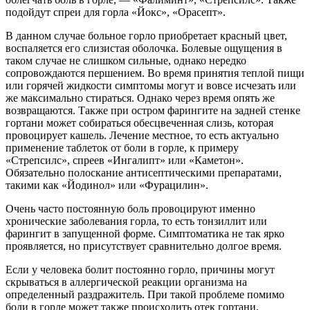
подойдут спреи для горла «Йокс», «Орасепт».
В данном случае больное горло приобретает красный цвет,
воспаляется его слизистая оболочка. Болевые ощущения в
таком случае не слишком сильные, однако нередко
сопровождаются першением. Во время принятия теплой пищи
или горячей жидкости симптомы могут и вовсе исчезать или
же максимально стираться. Однако через время опять же
возвращаются. Также при остром фарингите на задней стенке
гортани может собираться обесцвеченная слизь, которая
провоцирует кашель. Лечение местное, то есть актуально
применение таблеток от боли в горле, к примеру
«Стрепсилс», спреев «Ингалипт» или «Каметон».
Обязательно полоскание антисептическими препаратами,
такими как «Йодинол» или «Фурацилин».
Очень часто постоянную боль провоцируют именно
хронические заболевания горла, то есть тонзиллит или
фарингит в запущенной форме. Симптоматика не так ярко
проявляется, но присутствует сравнительно долгое время.
Если у человека болит постоянно горло, причины могут
скрываться в аллергической реакции организма на
определенный раздражитель. При такой проблеме помимо
боли в горле может также происходить отек гортани,