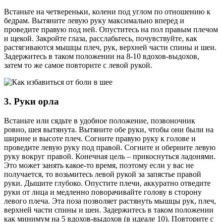
Встаньте на четвереньки, колени под углом по отношению к
бедрам. Вытяните левую руку максимально вперед и
проведите правую под ней. Опуститесь на пол правым плечом
и щекой. Закройте глаза, расслабьтесь, почувствуйте, как
растягиваются мышцы плеч, рук, верхней части спины и шеи.
Задержитесь в таком положении на 8-10 вдохов-выдохов,
затем то же самое повторите с левой рукой.
3. Руки орла
Встаньте или сядьте в удобное положение, позвоночник
ровно, шея вытянута. Вытяните обе руки, чтобы они были на
ширине и высоте плеч. Согните правую руку к голове и
проведите левую руку под правой. Согните и оберните левую
руку вокруг правой. Конечная цель – прикоснуться ладонями.
Это может занять какое-то время, поэтому если у вас не
получается, то возьмитесь левой рукой за запястье правой
руки. Дышите глубоко. Опустите плечи, аккуратно отведите
руки от лица и медленно поворачивайте голову в сторону
левого плеча. Эта поза позволяет растянуть мышцы рук, плеч,
верхней части спины и шеи. Задержитесь в таком положении
как минимум на 5 вдохов-выдохов (в идеале 10). Повторите с