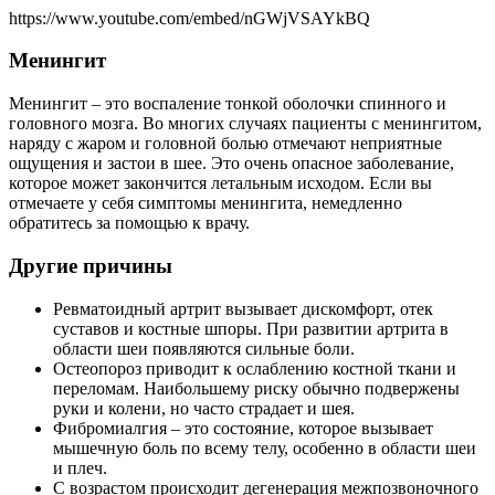
https://www.youtube.com/embed/nGWjVSAYkBQ
Менингит
Менингит – это воспаление тонкой оболочки спинного и
головного мозга. Во многих случаях пациенты с менингитом,
наряду с жаром и головной болью отмечают неприятные
ощущения и застои в шее. Это очень опасное заболевание,
которое может закончится летальным исходом. Если вы
отмечаете у себя симптомы менингита, немедленно
обратитесь за помощью к врачу.
Другие причины
Ревматоидный артрит вызывает дискомфорт, отек
суставов и костные шпоры. При развитии артрита в
области шеи появляются сильные боли.
Остеопороз приводит к ослаблению костной ткани и
переломам. Наибольшему риску обычно подвержены
руки и колени, но часто страдает и шея.
Фибромиалгия – это состояние, которое вызывает
мышечную боль по всему телу, особенно в области шеи
и плеч.
С возрастом происходит дегенерация межпозвоночного