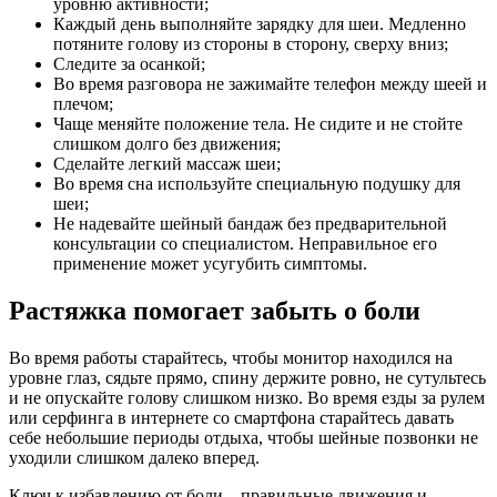
уровню активности;
Каждый день выполняйте зарядку для шеи. Медленно
потяните голову из стороны в сторону, сверху вниз;
Следите за осанкой;
Во время разговора не зажимайте телефон между шеей и
плечом;
Чаще меняйте положение тела. Не сидите и не стойте
слишком долго без движения;
Сделайте легкий массаж шеи;
Во время сна используйте специальную подушку для
шеи;
Не надевайте шейный бандаж без предварительной
консультации со специалистом. Неправильное его
применение может усугубить симптомы.
Растяжка помогает забыть о боли
Во время работы старайтесь, чтобы монитор находился на
уровне глаз, сядьте прямо, спину держите ровно, не сутультесь
и не опускайте голову слишком низко. Во время езды за рулем
или серфинга в интернете со смартфона старайтесь давать
себе небольшие периоды отдыха, чтобы шейные позвонки не
уходили слишком далеко вперед.
Ключ к избавлению от боли – правильные движения и