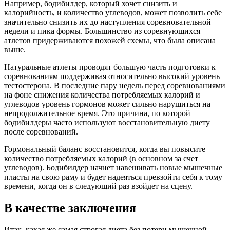
Например, бодибилдер, который хочет снизить и
калорийность, и количество углеводов, может позволить себе
значительно снизить их до наступления соревновательной
недели и пика формы. Большинство из соревнующихся
атлетов придерживаются похожей схемы, что была описана
выше.
Натуральные атлеты проводят большую часть подготовки к
соревнованиям поддерживая относительно высокий уровень
тестостерона. В последние пару недель перед соревнованиями
на фоне снижения количества потребляемых калорий и
углеводов уровень гормонов может сильно нарушиться на
непродолжительное время. Это причина, по которой
бодибилдеры часто используют восстановительную диету
после соревнований.
Гормональный баланс восстановится, когда вы повысите
количество потребляемых калорий (в основном за счет
углеводов). Бодибилдер начнет навешивать новые мышечные
пласты на свою раму и будет надеяться превзойти себя к тому
времени, когда он в следующий раз взойдет на сцену.
В качестве заключения
Итак, какая же самая строгая диета без потери мышечной