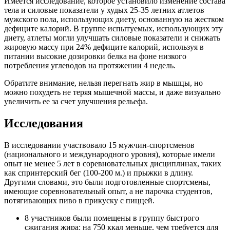
Имеется исследование, которое установило изменение состава
тела и силовые показатели у худых 25-35 летних атлетов
мужского пола, использующих диету, основанную на жестком
дефиците калорий. В группе испытуемых, использующих эту
диету, атлеты могли улучшать силовые показатели и снижать
жировую массу при 24% дефиците калорий, используя в
питании высокие дозировки белка на фоне низкого
потребления углеводов на протяжении 4 недель.
Обратите внимание, нельзя перегнать жир в мышцы, но
можно похудеть не теряя мышечной массы, и даже визуально
увеличить ее за счет улучшения рельефа.
Исследования
В исследовании участвовало 15 мужчин-спортсменов
(национального и международного уровня), которые имели
опыт не менее 5 лет в соревновательных дисциплинах, таких
как спринтерский бег (100-200 м.) и прыжки в длину.
Другими словами, это были подготовленные спортсмены,
имеющие соревновательный опыт, а не парочка студентов,
потягивающих пиво в прикуску с пиццей.
8 участников были помещены в группу быстрого
сжигания жира: на 750 ккал меньше, чем требуется для