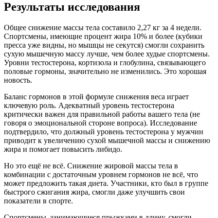
Результаты исследования
Общее снижение массы тела составило 2,27 кг за 4 недели.
Спортсмены, имеющие процент жира 10% и более (кубики
пресса уже видны, но мышцы не секутся) смогли сохранить
сухую мышечную массу лучше, чем более худые спортсмены.
Уровни тестостерона, кортизола и глобулина, связывающего
половые гормоны, значительно не изменились. Это хорошая
новость.
Баланс гормонов в этой формуле снижения веса играет
ключевую роль. Адекватный уровень тестостерона
критически важен для правильной работы вашего тела (не
говоря о эмоциональной стороне вопроса). Исследование
подтвердило, что должный уровень тестостерона у мужчин
приводит к увеличению сухой мышечной массы и снижению
жира и помогает повысить либидо.
Но это ещё не всё. Снижение жировой массы тела в
комбинации с достаточным уровнем гормонов не всё, что
может предложить такая диета. Участники, кто был в группе
быстрого сжигания жира, смогли даже улучшить свои
показатели в спорте.
Спортсмены, занимающиеся прыжками в длину, смогли