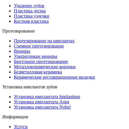
Удаление зубов
Пластика десны
Пластика уздечки
Костная пластика
Протезирование
Протезирование на имплантах
Съемное протезирование
Виниры
Ультратонкие виниры
Бюгельное протезирование
Металлокерамические коронки
Безметалловая керамика
Керамические реставрационные вкладки
Установка имплантов зубов
Установка имплантата Implantium
Установка имплантата Astra
Установка имплантата Nobel
Информация
Услуги