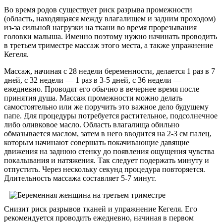
Во время родов существует риск разрыва промежности
(область, находящаяся между влагалищем и задним проходом)
из-за сильной нагрузки на ткани во время прорезывания
головки малыша. Именно поэтому нужно начинать проводить
в третьем триместре массаж этого места, а также упражнение
Кегеля.
Массаж, начиная с 28 недели беременности, делается 1 раз в 7
дней, с 32 недели — 1 раз в 3-5 дней, с 36 недели —
ежедневно. Проводят его обычно в вечернее время после
принятия душа. Массаж промежности можно делать
самостоятельно или же поручить это важное дело будущему
папе. Для процедуры потребуется растительное, подсолнечное
либо оливковое масло. Область влагалища обильно
обмазывается маслом, затем в него вводится на 2-3 см палец,
которым начинают совершать покачивающие давящие
движения на заднюю стенку до появления ощущения чувства
покалывания и натяжения. Так следует подержать минуту и
отпустить. Через нескольку секунд процедура повторяется.
Длительность массажа составляет 5-7 минут.
Снизит риск разрывов тканей и упражнение Кегеля. Его
рекомендуется проводить ежедневно, начиная в первом