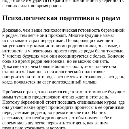
подготовке им удается сохранить спокойствие и уверенность
в своих силах во время родов.
Психологическая подготовка к родам
Доказано, чем выше психологическая готовность беременной
к родам, тем легче они проходят. Многие будущие мамы
испытывают страх перед ними. Первородящих женщин
запугивают жуткими историями родственники, знакомые, в
интернете, а у некоторых просто первые роды были тяжелые.
У многих будущих мам они ассоциируются с болью. Конечно,
боль во время родов неизбежна, но ее можно снизить.
Доказано что, чем больше боишься боли, тем сильнее она
становится. Главное в психологической подготовке —
настроится на то, что роды это не что-то страшное, а это день,
когда появляется на свет долгожданный малыш.
Проблема страха, заключается еще в том, что многие будущие
мамы туманно представляют, что их ждет в этот день.
Поэтому беременной стоит посещать специальные курсы, где
она узнает какие будут происходить процессы в ее организме
перед самими родами, во время и после них. На них
расскажут, что необходимо делать, чтобы помочь себе и
своему малышу легче пережить этот день, как за ним
правильно ухаживать и кормить.