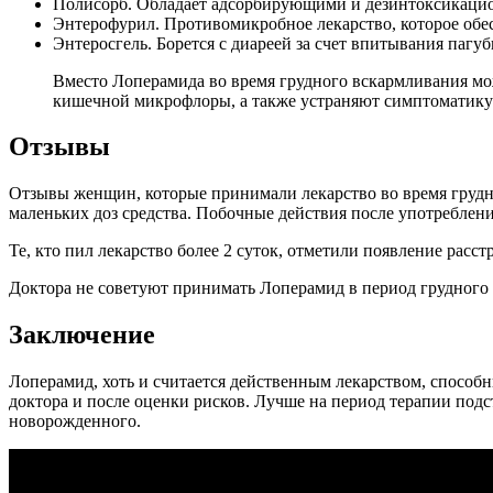
Полисорб. Обладает адсорбирующими и дезинтоксикаци
Энтерофурил. Противомикробное лекарство, которое обе
Энтеросгель. Борется с диареей за счет впитывания пагу
Вместо Лоперамида во время грудного вскармливания мо
кишечной микрофлоры, а также устраняют симптоматику 
Отзывы
Отзывы женщин, которые принимали лекарство во время грудно
маленьких доз средства. Побочные действия после употреблени
Те, кто пил лекарство более 2 суток, отметили появление расс
Доктора не советуют принимать Лоперамид в период грудного 
Заключение
Лоперамид, хоть и считается действенным лекарством, способн
доктора и после оценки рисков. Лучше на период терапии подс
новорожденного.