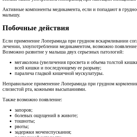
Активные компоненты медикамента, если и попадают в грудное
малышу.
Побочные действия
Если применение Лоперамида при грудном вскармливании согл
лечении, злоупотреблении медикаментом, возможно появление
Возможно развитие у малыша двух серьезных патологий:
мегаколона (увеличения просвета и объема толстой киш
всей кишки и последующему ее разрыву;
паралича гладкой кишечной мускулатуры.
Неправильное применение Лоперамида при грудном кормлении
слизистой рта, кожными высыпаниями.
Также возможно появление:
запоров;
болевых ощущений в животе;
тошноты;
рвоты;
задержки мочеиспускания;