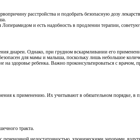
рвопричину расстройства и подобрать безопасную дозу лекарств
ша.
ия Лоперамидом и есть надобность в продлении терапии, советую
чения диареи. Однако, при грудном вскармливании его применен
безопасен для мамы и малыша, поскольку лишь небольшое количе
ие на здоровье ребенка. Важно проконсультироваться с врачом, 
ичения к применению. Их учитывают в обязательном порядке, в 
ечного тракта.
 печеночной недостаточностью, хроническими запорами, вздути