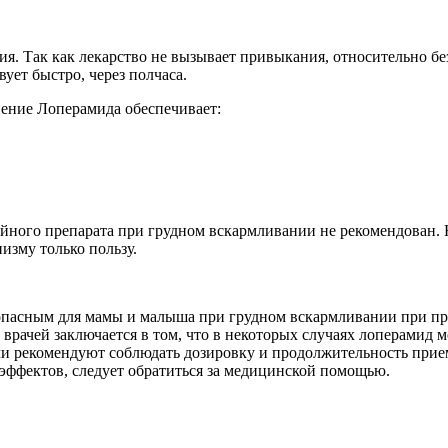
я. Так как лекарство не вызывает привыкания, относительно бе
ует быстро, через полчаса.
нение Лоперамида обеспечивает:
йного препарата при грудном вскармливании не рекомендован. Н
изму только пользу.
зопасным для мамы и малыша при грудном вскармливании при п
е врачей заключается в том, что в некоторых случаях лоперамид
чи рекомендуют соблюдать дозировку и продолжительность прием
ффектов, следует обратиться за медицинской помощью.