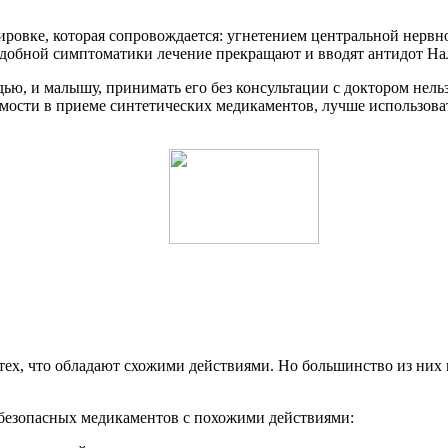
ировке, которая сопровождается: угнетением центральной нер
добной симптоматики лечение прекращают и вводят антидот На
ью, и малышу, принимать его без консультации с доктором нель
имости в приеме синтетических медикаментов, лучше использова
и тех, что обладают схожими действиями. Но большинство из ни
 безопасных медикаментов с похожими действиями: