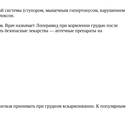
вной системы (ступором, мышечным гипертонусом, нарушением
локсон.
зя. Врач назначает Лоперамид при кормлении грудью после
ть безопасные лекарства — аптечные препараты на
х нельзя принимать при грудном вскармливании. К популярным