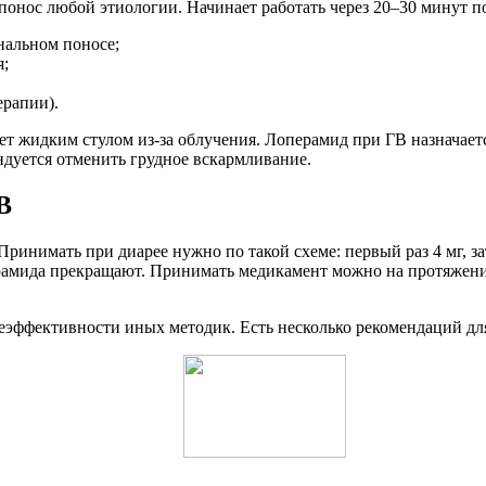
нос любой этиологии. Начинает работать через 20–30 минут по
нальном поносе;
я;
ерапии).
ает жидким стулом из-за облучения. Лоперамид при ГВ назначаетс
дуется отменить грудное вскармливание.
В
Принимать при диарее нужно по такой схеме: первый раз 4 мг, з
перамида прекращают. Принимать медикамент можно на протяжении
еэффективности иных методик. Есть несколько рекомендаций дл