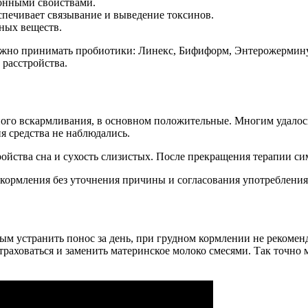
онными свойствами.
спечивает связывание и выведение токсинов.
бных веществ.
жно принимать пробиотики: Линекс, Бифиформ, Энтерожермину,
расстройства.
го вскармливания, в основном положительные. Многим удалось 
я средства не наблюдались.
тройства сна и сухость слизистых. После прекращения терапии си
кормления без уточнения причины и согласования употребления 
ым устранить понос за день, при грудном кормлении не рекомен
траховаться и заменить материнское молоко смесями. Так точно 