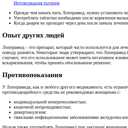
Интоксикация таллием
Прежде чем начать пить Лоперамид, нужно установить пе
Употреблять таблетки необходимо после кормления малы
Когда диарея не проходит через день после начала лечен
Опыт других людей
Лоперамид – это препарат, который часто используется для ле
поводу разнятся. Некоторые люди утверждают, что Лоперамид 
считают, что его использование может иметь негативное влиян
вскармливания, чтобы принять обоснованное решение.
Противопоказания
У Лоперамида, как и любого другого медикамента, есть огран
противодиарейного средства не рекомендован женщинам с:
индивидуальной непереносимостью;
кишечной непроходимостью;
дивертикулезом;
тяжелыми инфекционными заболеваниями желудочно-киш
Нельзя также употреблять Лоперамид при лактации женщинам с