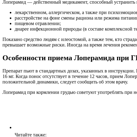
Лоперамид — действенный медикамент, способный устранить по
лекарственном, аллергическом, а также при психоэмоцио
расстройстве на фоне смены рациона или режима питани
пищевом отравлении;
диарее инфекционной природы (в составе комплексной т
Показано средство людям с илеостомой, а также тем, кто страд
превышает возможные риски. Иногда на время лечения рекомен
Особенности приема Лоперамида при Г
Препарат пьют в стандартных дозах, указанных в инструкции. 
16 мг. Когда понос отсутствует в течение 12 часов, прием Ло
положительной динамики, следует сообщить об этом врачу.
Лоперамид при кормлении грудью советуют употреблять при н
Читайте также: