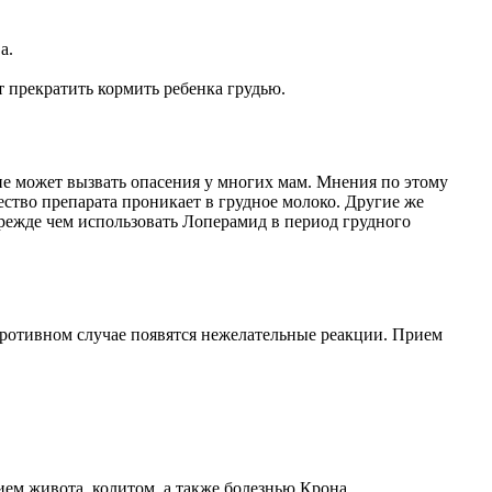
а.
т прекратить кормить ребенка грудью.
ие может вызвать опасения у многих мам. Мнения по этому
ство препарата проникает в грудное молоко. Другие же
прежде чем использовать Лоперамид в период грудного
противном случае появятся нежелательные реакции. Прием
ем живота, колитом, а также болезнью Крона.