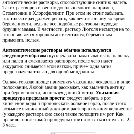
антисептические растворы, способствующие снятию налета.
Таких растворов известно довольно много: например,
Стоматодин и Хлорофиллипт. При этом не стоит забывать,
что только врач должен решать, как лечить ангину во время
беременности, ведь не все подобные растворы подходят
будущим мамам. В частности, раствор Люголя несмотря на то,
что он является хорошим антисептиком, беременным
применять нельзя.
Антисептические растворы обычно используются
следующим образом:
кусочек ваты наматывается на палочку
или палец и смачивается раствором, после чего налет
аккуратно снимается этой ваткой, причем одна ватка
предназначена только для одной миндалины.
Однако гораздо проще применять указанные лекарства в виде
полосканий. Любой медик расскажет, как вылечить ангину
при беременности, используя данный метод.
Указанная
процедура предельно проста:
следует набрать в рот
кипяченой воды и прополоскать больное горло, после этого
возьмите выписанный доктором раствор в нужном количестве
(у каждого раствора оно свое) также полощите им рот. Как
правило, после такой процедуры стоит отказаться от еды на 2-
3 часа.