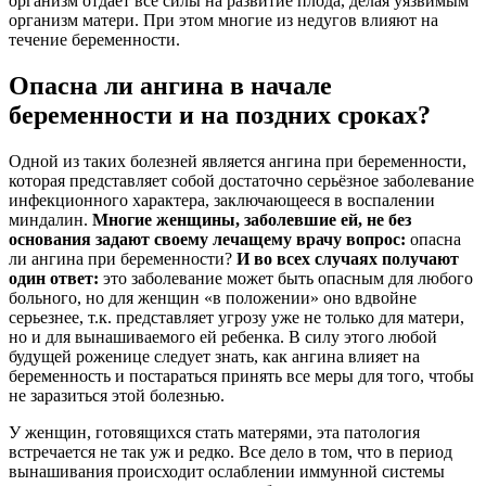
организм отдает все силы на развитие плода, делая уязвимым
организм матери. При этом многие из недугов влияют на
течение беременности.
Опасна ли ангина в начале
беременности и на поздних сроках?
Одной из таких болезней является ангина при беременности,
которая представляет собой достаточно серьёзное заболевание
инфекционного характера, заключающееся в воспалении
миндалин.
Многие женщины, заболевшие ей, не без
основания задают своему лечащему врачу вопрос:
опасна
ли ангина при беременности?
И во всех случаях получают
один ответ:
это заболевание может быть опасным для любого
больного, но для женщин «в положении» оно вдвойне
серьезнее, т.к. представляет угрозу уже не только для матери,
но и для вынашиваемого ей ребенка. В силу этого любой
будущей роженице следует знать, как ангина влияет на
беременность и постараться принять все меры для того, чтобы
не заразиться этой болезнью.
У женщин, готовящихся стать матерями, эта патология
встречается не так уж и редко. Все дело в том, что в период
вынашивания происходит ослаблении иммунной системы