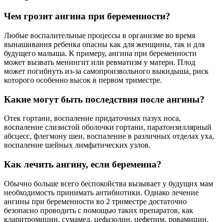
Чем грозит ангина при беременности?
Любые воспалительные процессы в организме во время
вынашивания ребенка опасны как для женщины, так и для
будущего малыша. К примеру, ангина при беременности
может вызвать менингит или ревматизм у матери. Плод
может погибнуть из-за самопроизвольного выкидыша, риск
которого особенно высок в первом триместре.
Какие могут быть последствия после ангины?
Отек гортани, воспаление придаточных пазух носа,
воспаление слизистой оболочки гортани, паратонзиллярный
абсцесс, флегмону шеи, воспаление в различных отделах уха,
воспаление шейных лимфатических узлов.
Как лечить ангину, если беременна?
Обычно больше всего беспокойства вызывает у будущих мам
необходимость принимать антибиотики. Однако лечение
ангины при беременности во 2 триместре достаточно
безопасно проводить с помощью таких препаратов, как
кларитромицин, сумамед, цефазолин, цефепим, ровамицин.