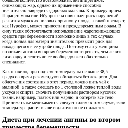
большое количество всевозможных антипиретиков,
снижающих жар, однако их применение способно
значительно навредить здоровью малыша. К примеру прием
Парацетамола или Ибупрофена повышает риск нарушений
развития мужских половых органов у плода, а такой препарат,
как Нурофен, может привести к преждевременным родам. В
силу таких обстоятельств использование жаропонижающих
средств при беременности возможно лишь в тех случаях,
когда польза для матери значительно превысит риск для
находящегося в ее утробе плода. Поэтому если у женщины
возникает ангина во время беременности решать, чем лечить
лихорадку и лечить ли ее вообще должен обязательно
специалист.
Как правило, при подъеме температуры не выше 38,5
градусов врачи рекомендуют обходиться без лекарств. Для
облегчения состояния в этот период можно пить чай с
малиной, а также смешать по 1 столовой ложке теплой воды,
уксуса и спирта, смочить полученным раствором кусочек
ткани, например, платок или марлю, и обтереть все тело.
Принимать же медикаменты следует только в том случае, если
температура растет выше и длительно не снижается.
Диета при лечении ангины во втором
триместре беременности