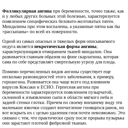
Фолликулярная ангина
при беременности, точно также, как
и у любых других больных этой болезнью, характеризуется
появлением специфических беловато-желтоватых пятен.
Миндалины при этом воспалены, а указанные пятна как бы
«рассыпаны» по всей их поверхности.
Одной из самых опасных и тяжелых форм описываемого
недуга является
некротическая форма ангины
,
характеризующаяся отмиранием тканей миндалин. Она
развивается главным образом на фоне скарлатины, которая
сама по себе представляет смертельную угрозу для плода.
Помимо перечисленных видов ангины существует еще
несколько разновидностей этого заболевания, к примеру,
герпангина. Развивается она чаще всего под влиянием
вирусов Коксаки и ECHO. Герпесная ангина при
беременности характеризуется появлением пузырчатой,
склонной к изъязвлению сыпи в области мягкого неба и
задней стенки глотки. Причем по своему внешнему виду эти
маленькие язвочки создают впечатление гноящихся ранок, но
вот вскрыть их с целью удаления гноя почти невозможно. Это
связано с тем, что практически сразу после прорыва пузырька
они зарастают плотной фиброзной тканью.