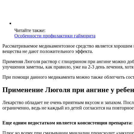
Читайте также:
Особенности профилактики гайморита
Рассматриваемое медикаментозное средство является хорошим 
вещества не дают положительного эффекта.
Применяя Люголя раствор с глицерином при ангине можно доби
улучшения заметны, как правило, уже на 2-3 день лечения, хот
При помощи данного медикамента можно также облегчить сос
Применение Люголя при ангине у ребен
Лекарство обладает не очень приятным вкусом и запахом. Посл
ограниченно, ведь не каждый из детей согласится на повторное
Еще одним недостатком является консистенция препарата:
Плюс ко всему при смазывании миндалин происходит «закупор