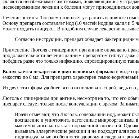
являются неизбежными симптомами, появляющимися у страдающ
несвоевременном лечении к болезни могут присоединиться до
Лечение ангины Люголем позволяет устранить основные симптом
Основу препарата составляет йод (10 частей йодида калия и 5 
может входить глицерол. В подобном случае лекарство называе
Согласно инструкции, препарат обладает бактерицидным 
Применение Люголя с глицерином при ангине оправдано практи
продолжительности лечения данным препаратом гибнут даже с
победить разве что только инфекцию, спровоцированную таки
Выпускается лекарство в двух основных формах:
в виде спр
емкостях по 8 мл. Для препарата характерен темно-коричневый
Из двух этих форм удобнее всего использовать спрей, ведь его
Люголь с глицерином при ангине, несмотря на то, что его об
препарат следует только после консультации с врачом. Занимат
Врачи отмечают, что Люголь, содержащий йод, может бы
воспаление и уничтожить патогенные микроорганизмы в г
максимального контакта с пораженной слизистой. Однако
вызывать аллергические реакции и не подходит для всех 
индивидуальные особенности здоровья и следовать реком