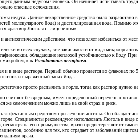
его данным недугом человека. Он начинает испытывать труднос
вольно опасные осложнения.
ы недуга. Данное лекарственное средство было разработано в д
частей молекулярного йода) и дистиллированная вода. Помимо эт
тся «раствор Люголя с глицерином».
и антисептическим действием, что позволяет избавиться от ме
чески во всех случаях, вне зависимости от вида микроорганиз
тафилококки, обладающие неплохой устойчивостью к йоду. При 
м микробом, как
Pseudomonas aeruginosa
.
ея и в виде раствора. Первый обычно продается во флаконах по 5
 оттенок и выраженный запах йода.
 достаточно просто распылить в горле, тогда как раствор нужно
ычно считают безвредным, имеет определенный перечень против
ься же самолечением можно лишь на свой страх и риск.
ть эффективным средством при лечении ангины. Он обладает ан
орле. Специалисты рекомендуют использовать Люголь в виде спр
, несмотря на его преимущества, врачи предостерегают от само
пациентов, особенно для тех, кто страдает от заболеваний щит
ендациям врача.