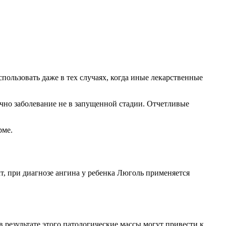
ользовать даже в тех случаях, когда иные лекарственные
чно заболевание не в запущенной стадии. Отчетливые
рме.
т, при диагнозе ангина у ребенка Люголь применяется
результате этого патологические массы могут привести к