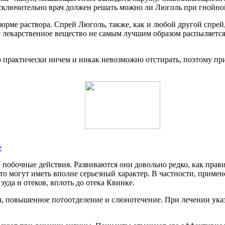
ключительно врач должен решать можно ли Люголь при гнойной
форме раствора. Спрей Люголь, также, как и любой другой спре
ое лекарственное вещество не самым лучшим образом распыляется
 практически ничем и никак невозможно отстирать, поэтому пр
е
го побочные действия. Развиваются они довольно редко, как пра
то могут иметь вполне серьезный характер. В частности, приме
уда и отеков, вплоть до отека Квинке.
я, повышенное потоотделение и слюнотечение. При лечении ука