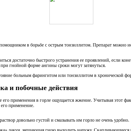
помощником в борьбе с острым тонзиллитом. Препарат можно исп
ться достаточно быстрого устранения ее проявлений, если коне
я при гнойной форме ангины сроки могут затянуться.
тояние больным фарингитом или тонзиллитом в хронической фо
ка и побочные действия
е его применения в горле ощущается жжение. Учитывая этот фак
 его применение.
раствор довольно густой и смазывать им горло не очень удобно.
ка» лакун, мешающая гною выходить наружу. Скапливающиеся в 