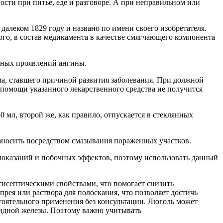
ти при питье, еде и разговоре. А при неправильном или
алеком 1829 году и названо по имени своего изобретателя.
ого, в состав медикамента в качестве смягчающего компонента
стных проявлений ангины.
ма, ставшего причиной развития заболевания. При должной
помощи указанного лекарственного средства не получится
0 мл, второй же, как правило, отпускается в стеклянных
 наносить посредством смазывания пораженных участков.
опоказаний и побочных эффектов, поэтому использовать данный
тисептическими свойствами, что помогает снизить
ея или раствора для полоскания, что позволяет достичь
стоятельного применения без консультации. Люголь может
овидной железы. Поэтому важно учитывать