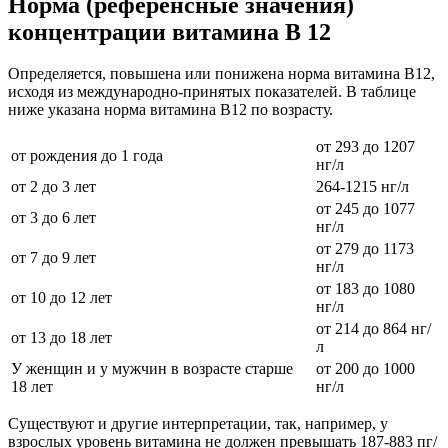
Норма (референсные значения)
концентрации витамина В 12
Определяется, повышена или понижена норма витамина B12,
исходя из международно-принятых показателей. В таблице
ниже указана норма витамина В12 по возрасту.
от 293 до 1207
от рождения до 1 года
нг/л
от 2 до 3 лет
264-1215 нг/л
от 245 до 1077
от 3 до 6 лет
нг/л
от 279 до 1173
от 7 до 9 лет
нг/л
от 183 до 1080
от 10 до 12 лет
нг/л
от 214 до 864 нг/
от 13 до 18 лет
л
У женщин и у мужчин в возрасте старше
от 200 до 1000
18 лет
нг/л
Существуют и другие интерпретации, так, например, у
взрослых уровень витамина не должен превышать 187-883 пг/