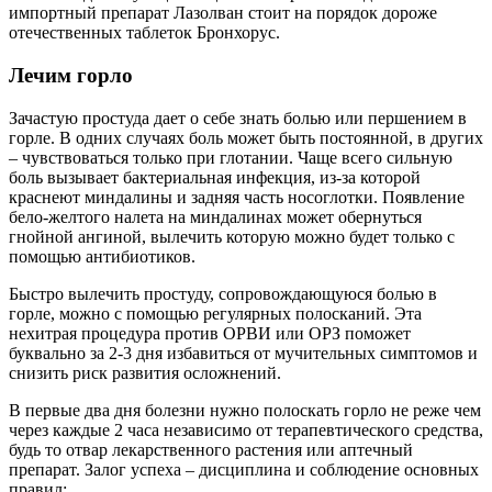
импортный препарат Лазолван стоит на порядок дороже
отечественных таблеток Бронхорус.
Лечим горло
Зачастую простуда дает о себе знать болью или першением в
горле. В одних случаях боль может быть постоянной, в других
– чувствоваться только при глотании. Чаще всего сильную
боль вызывает бактериальная инфекция, из-за которой
краснеют миндалины и задняя часть носоглотки. Появление
бело-желтого налета на миндалинах может обернуться
гнойной ангиной, вылечить которую можно будет только с
помощью антибиотиков.
Быстро вылечить простуду, сопровождающуюся болью в
горле, можно с помощью регулярных полосканий. Эта
нехитрая процедура против ОРВИ или ОРЗ поможет
буквально за 2-3 дня избавиться от мучительных симптомов и
снизить риск развития осложнений.
В первые два дня болезни нужно полоскать горло не реже чем
через каждые 2 часа независимо от терапевтического средства,
будь то отвар лекарственного растения или аптечный
препарат. Залог успеха – дисциплина и соблюдение основных
правил: