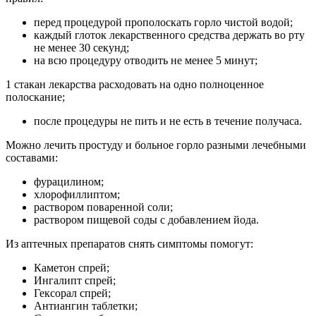
перед процедурой прополоскать горло чистой водой;
каждый глоток лекарственного средства держать во рту
не менее 30 секунд;
на всю процедуру отводить не менее 5 минут;
1 стакан лекарства расходовать на одно полноценное
полоскание;
после процедуры не пить и не есть в течение получаса.
Можно лечить простуду и больное горло разными лечебными
составами:
фурацилином;
хлорофиллиптом;
раствором поваренной соли;
раствором пищевой соды с добавлением йода.
Из аптечных препаратов снять симптомы помогут:
Каметон спрей;
Ингалипт спрей;
Гексорал спрей;
Антиангин таблетки;