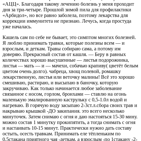
«АЦЦ». Благодаря такому лечению болезнь у меня проходит
дня за три-четыре. Прошлой зимой пила для профилактики
«Арбидол», но все равно заболела, поэтому лекарства для
коррекции иммунитета не признаю. Лечусь, когда простуда
уже началась.
Кашель сам по себе не бывает, это симптом многих болезней.
Я люблю принимать травки, которые полезны всем — и
взрослым, и деткам. Травы собираю сама, а потому им
доверяю. Прекрасный состав от кашля. — Беру в равных
количествах хорошо высушенные — листья подорожника,
листья — мать — и — мачехи, собачью крапиву( цветёт белым
цветом очень долго). чабреца, хвощ полевой, ромашку
лекарственную, листья или веточку малины! Всё это хорошо
смешиваю, растираю, и высыпаю в баночку, которую
закручиваю. Как только начинается любое заболевание
связанное с носом, горлом, бронхами — ставлю на огонь
маленькую эмалированную каструльку с 0,5-1.0л водой и
нагреваю. В горячую воду засыпаю 2-3ст.л.сбора своих трав и
накрываю крышкой -ДО закипания. это всего несколько
минуточек. Затем снимаю с огня и даю настояться 15-30 мину.
можно состав 1 минутку прокипятить, а тогда снимать с огня
и настаивать 10-15 минут. Практически нужно дать составу
остыть, осесть травкам. Принимать еле тёпленьким по
0,5стакана приятного чая -деткам, а взрослым -по 1стакану -2-