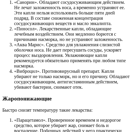
«Санорин». Обладают сосудосуживающим действием.
Не лечат заложенность носа, а временно устраняют ее.
Эти капли нельзя использовать больше пяти дней
подряд. В составе сниженная концентрация
сосудосуживающих веществ и масло эвкалипта.
«Пиносол». Лекарственные капли, обладающие
лечебным воздействием. Они медленно борются с
причинами насморка, но не устраняют заложенность.
«Аква Марис». Средство для увлажнения слизистой
оболочки носа. Не дает пересушить сосуды, ускоряет
процесс выздоровления. Увлажняющие капли
рекомендуется обязательно применять при любом типе
насморка.
«Виброцил». Противовирусный препарат. Капли
убирают не только насморк, но и его причину. Обладают
сосудосуживающим, антигистаминным действием,
убивают бактерии, снимают отек.
Жаропонижающие
Быстро снизят температуру такие лекарства:
«Парацетамол». Проверенное временем и недорогое
средство, которое убирает жар, снимает боль и
воспаление. Побочных действий у него практически