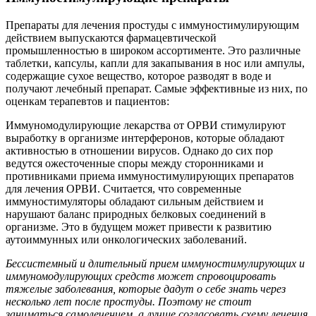
Препараты для лечения простуды с иммуностимулирующим
действием выпускаются фармацевтической
промышленностью в широком ассортименте. Это различные
таблетки, капсулы, капли для закапывания в нос или ампулы,
содержащие сухое вещество, которое разводят в воде и
получают лечебный препарат. Самые эффективные из них, по
оценкам терапевтов и пациентов:
Иммуномодулирующие лекарства от ОРВИ стимулируют
выработку в организме интерферонов, которые обладают
активностью в отношении вирусов. Однако до сих пор
ведутся ожесточенные споры между сторонниками и
противниками приема иммуностимулирующих препаратов
для лечения ОРВИ. Считается, что современные
иммуностимуляторы обладают сильным действием и
нарушают баланс природных белковых соединений в
организме. Это в будущем может привести к развитию
аутоиммунных или онкологических заболеваний.
Бессистемный и длительный прием иммуностимулирующих и
иммуномодулирующих средств может спровоцировать
тяжелые заболевания, которые дадут о себе знать через
несколько лет после простуды. Поэтому не стоит
заниматься самолечением, а лучше согласовать схему лечения