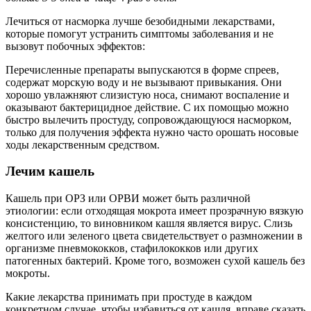
Лечиться от насморка лучше безобидными лекарствами,
которые помогут устранить симптомы заболевания и не
вызовут побочных эффектов:
Перечисленные препараты выпускаются в форме спреев,
содержат морскую воду и не вызывают привыкания. Они
хорошо увлажняют слизистую носа, снимают воспаление и
оказывают бактерицидное действие. С их помощью можно
быстро вылечить простуду, сопровождающуюся насморком,
только для получения эффекта нужно часто орошать носовые
ходы лекарственным средством.
Лечим кашель
Кашель при ОРЗ или ОРВИ может быть различной
этиологии: если отходящая мокрота имеет прозрачную вязкую
консистенцию, то виновником кашля является вирус. Слизь
желтого или зеленого цвета свидетельствует о размножении в
организме пневмококков, стафилококков или других
патогенных бактерий. Кроме того, возможен сухой кашель без
мокроты.
Какие лекарства принимать при простуде в каждом
конкретном случае, чтобы избавиться от кашля, вправе сказать