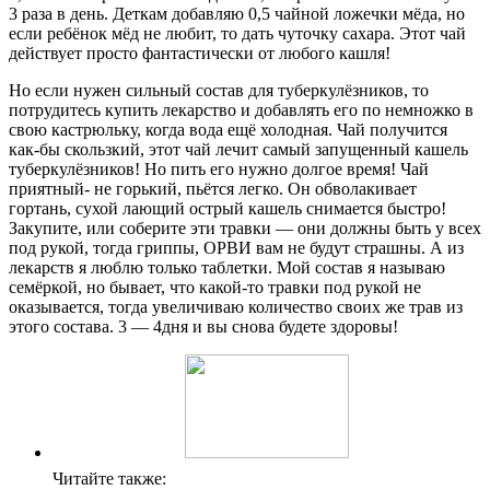
3 раза в день. Деткам добавляю 0,5 чайной ложечки мёда, но
если ребёнок мёд не любит, то дать чуточку сахара. Этот чай
действует просто фантастически от любого кашля!
Но если нужен сильный состав для туберкулёзников, то
потрудитесь купить лекарство и добавлять его по немножко в
свою кастрюльку, когда вода ещё холодная. Чай получится
как-бы скользкий, этот чай лечит самый запущенный кашель
туберкулёзников! Но пить его нужно долгое время! Чай
приятный- не горький, пьётся легко. Он обволакивает
гортань, сухой лающий острый кашель снимается быстро!
Закупите, или соберите эти травки — они должны быть у всех
под рукой, тогда гриппы, ОРВИ вам не будут страшны. А из
лекарств я люблю только таблетки. Мой состав я называю
семёркой, но бывает, что какой-то травки под рукой не
оказывается, тогда увеличиваю количество своих же трав из
этого состава. 3 — 4дня и вы снова будете здоровы!
Читайте также: