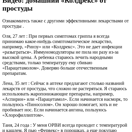
Видео: домашний «Колдрекс» от
простуды
Ознакомьтесь также с другими эффективными лекарствами от
простуды .
Оля, 27 лет :­ При первых симптомах гриппа я всегда
принимаю какое-нибудь симптоматическое лекарство,
например, «Ринзу» или «Колдрекс». Это не дает инфекции
«разыграться». Иммуномодуляторы не пила ни разу из-за
высокой цены. А ребенка стараюсь лечить народными
средствами, только температуру ему сбиваю
«Парацетамолом». Доверяю больше отечественным
препаратам.
Лена, 35 лет :­ Сейчас в аптеке предлагают столько названий
лекарств от простуды, что сложно не растеряться. Я стараюсь
использовать жаропонижающие препараты, например,
«Аспирин» или «Парацетамол». Если начинается насморк, то
пользуюсь «Пиносолом». Он хорошо помогает, хоть и не
пробивает нос. Если начинается ангина, пользуюсь
«Хлорофиллиптом».
Таня, 24 года :­ У меня ОРВИ всегда проходит с температурой
и кашлем. Я пью «Фервекс» в порошках, а еще покупаю