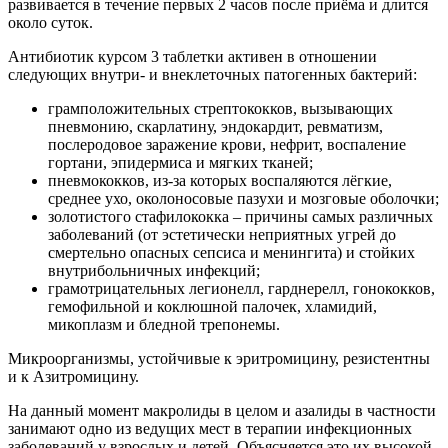
развивается в течение первых 2 часов после приёма и длится
около суток.
Антибиотик курсом 3 таблетки активен в отношении
следующих внутри- и внеклеточных патогенных бактерий:
грамположительных стрептококков, вызывающих
пневмонию, скарлатину, эндокардит, ревматизм,
послеродовое заражение крови, нефрит, воспаление
гортани, эпидермиса и мягких тканей;
пневмококков, из-за которых воспаляются лёгкие,
среднее ухо, околоносовые пазухи и мозговые оболочки;
золотистого стафилококка – причины самых различных
заболеваний (от эстетически неприятных угрей до
смертельно опасных сепсиса и менингита) и стойких
внутрибольничных инфекций;
грамотрицательных легионелл, гарднерелл, гонококков,
гемофильной и коклюшной палочек, хламидий,
микоплазм и бледной трепонемы.
Микроорганизмы, устойчивые к эритромицину, резистентны
и к Азитромицину.
На данный момент макролиды в целом и азалиды в частности
занимают одно из ведущих мест в терапии инфекционных
заболеваний у взрослых и детей. Объясняется это их высокой