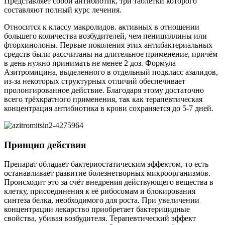
Представляет собой антибиотик, три таблетки которого
составляют полный курс лечения.
Относится к классу макролидов. активных в отношении
большего количества возбудителей, чем пенициллины или
фторхинолоны. Первые поколения этих антибактериальных
средств были рассчитаны на длительное применение, причём
в день нужно принимать не менее 2 доз. Формула
Азитромицина, выделенного в отдельный подкласс азалидов,
из-за некоторых структурных отличий обеспечивает
пролонгированное действие. Благодаря этому достаточно
всего трёхкратного применения, так как терапевтическая
концентрация антибиотика в крови сохраняется до 5-7 дней.
Принцип действия
Препарат обладает бактериостатическим эффектом, то есть
останавливает развитие болезнетворных микроорганизмов.
Происходит это за счёт внедрения действующего вещества в
клетку, присоединения к её рибосомам и блокирования
синтеза белка, необходимого для роста. При увеличении
концентрации лекарство приобретает бактерицидные
свойства, убивая возбудителя. Терапевтический эффект