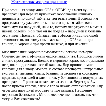
Желто зеленая мокрота при кашле
При сезонных эпидемиях ОРЗ и ОРВИ, для меня лучший
препарат. При первых признаках заболевания начинаю
принимать по одной таблетке три раза в день. Провожу им
профилактику уже лет пять, и за это время я заболевала
максимум на пару дней, да и то, потому что упустила момент
начала болезни, но и там он не подвёл – пару дней и болезнь
отступила. Препарат обладает интерферон-индуцирующей
активностью, по этому помогает как при ОРЗ так и при
гриппе, и хорош и при профилактике, и при лечении.
Мне ингаляции хорошо помогают при легком насморке.
Обычно делаю с эфирным маслом эвкалипта. Прошлой зимой
сильно простудилась. Болело и першило горло, нос нормально
не дышал и доставал частый кашель. Лор прописал мне
капсулы для вывода мокрот. В составе препарата натуральные
экстракты тимьяна, хмеля, бузины, первоцвета и сосны,нет
вредных красителей и химии, как у большинства популярных
препаратов. Я решила начать лечиться ним. Через дня 3-4
после приема капсул, слизь с горла начала отхаркиваться. Еще
через дня пару дней нос стал лучше дышать. Першение
перестало беспокоить. Мне такое лечение помогло, так что
могу и Вам советовать!