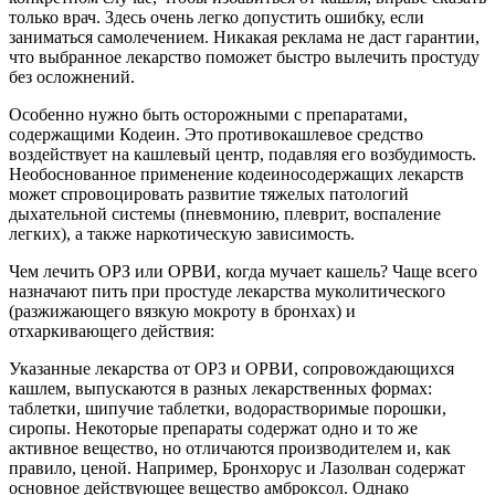
только врач. Здесь очень легко допустить ошибку, если
заниматься самолечением. Никакая реклама не даст гарантии,
что выбранное лекарство поможет быстро вылечить простуду
без осложнений.
Особенно нужно быть осторожными с препаратами,
содержащими Кодеин. Это противокашлевое средство
воздействует на кашлевый центр, подавляя его возбудимость.
Необоснованное применение кодеиносодержащих лекарств
может спровоцировать развитие тяжелых патологий
дыхательной системы (пневмонию, плеврит, воспаление
легких), а также наркотическую зависимость.
Чем лечить ОРЗ или ОРВИ, когда мучает кашель? Чаще всего
назначают пить при простуде лекарства муколитического
(разжижающего вязкую мокроту в бронхах) и
отхаркивающего действия:
Указанные лекарства от ОРЗ и ОРВИ, сопровождающихся
кашлем, выпускаются в разных лекарственных формах:
таблетки, шипучие таблетки, водорастворимые порошки,
сиропы. Некоторые препараты содержат одно и то же
активное вещество, но отличаются производителем и, как
правило, ценой. Например, Бронхорус и Лазолван содержат
основное действующее вещество амброксол. Однако