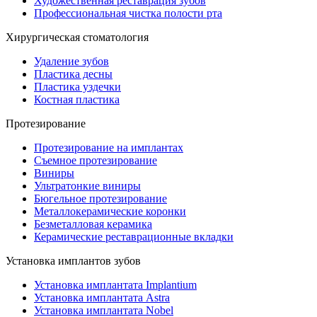
Художественная реставрация зубов
Профессиональная чистка полости рта
Хирургическая стоматология
Удаление зубов
Пластика десны
Пластика уздечки
Костная пластика
Протезирование
Протезирование на имплантах
Съемное протезирование
Виниры
Ультратонкие виниры
Бюгельное протезирование
Металлокерамические коронки
Безметалловая керамика
Керамические реставрационные вкладки
Установка имплантов зубов
Установка имплантата Implantium
Установка имплантата Astra
Установка имплантата Nobel