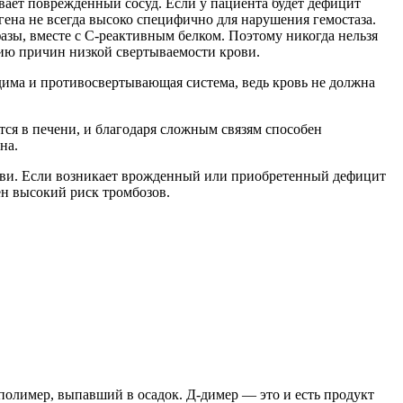
вает поврежденный сосуд. Если у пациента будет дефицит
ена не всегда высоко специфично для нарушения гемостаза.
азы, вместе с С-реактивным белком. Поэтому никогда нельзя
нию причин низкой свертываемости крови.
дима и противосвертывающая система, ведь кровь не должна
ся в печени, и благодаря сложным связям способен
на.
рови. Если возникает врожденный или приобретенный дефицит
ен высокий риск тромбозов.
полимер, выпавший в осадок. Д-димер — это и есть продукт