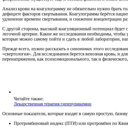
Анализ крови на коагулограмму не обязательно нужно брать т
дефиците факторов свертывания. Коагулограмма берётся пацие
удлинение времени свертывания, и снижение концентрации ра
С другой стороны, высокий коагуляционный потенциал будет 
легочной артерии. Какие же исследования необходимы, чтобы у
которые можно самому пойти и сдать в любой лаборатории, на
Прежде всего, нужно рассказать о синонимах этого исследован
«свертология». Для исследования берется венозная кровь, и дл
перенапряжения, как психоэмоционального, так и физического, 
Читайте также:
Лекарственная терапия гиперурикемии
Основные показатели, которые входят в самую простую, базов
Протромбиновый индекс (ПТИ) или протромбин по Квику