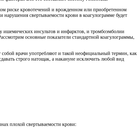
оком риске кровотечений и врожденном или приобретенном
и нарушения свертываемости крови в коагулограмме будет
ку ишемических инсультов и инфарктов, и тромбоэмболии
? Рассмотрим основные показатели стандартной коагулограммы,
у собой врачи употребляют и такой неофициальный термин, как
 сдавать строго натощак, а накануне исключить любой вид
инах плохой свертываемости крови: