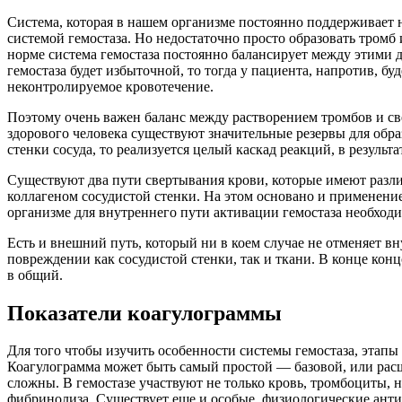
Система, которая в нашем организме постоянно поддерживает 
системой гемостаза. Но недостаточно просто образовать тромб
норме система гемостаза постоянно балансирует между этими д
гемостаза будет избыточной, то тогда у пациента, напротив, 
неконтролируемое кровотечение.
Поэтому очень важен баланс между растворением тромбов и св
здорового человека существуют значительные резервы для обра
стенки сосуда, то реализуется целый каскад реакций, в результ
Существуют два пути свертывания крови, которые имеют разли
коллагеном сосудистой стенки. На этом основано и применени
организме для внутреннего пути активации гемостаза необход
Есть и внешний путь, который ни в коем случае не отменяет 
повреждении как сосудистой стенки, так и ткани. В конце конц
в общий.
Показатели коагулограммы
Для того чтобы изучить особенности системы гемостаза, этапы 
Коагулограмма может быть самый простой — базовой, или расш
сложны. В гемостазе участвуют не только кровь, тромбоциты, 
фибринолиза. Существует еще и особые, физиологические анти