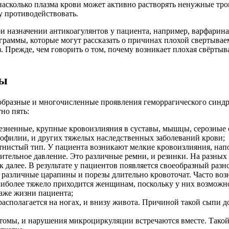
 насколько плазма крови может активно растворять ненужные тр
у противодействовать.
 назначении антикоагулянтов у пациента, например, варфарина
граммы, которые могут рассказать о причинах плохой свертыва
. Прежде, чем говорить о том, почему возникает плохая свёртыв
мы
ообразные и многочисленные проявления геморрагического син
но пять:
лезненные, крупные кровоизлияния в суставы, мышцы, серозные 
мофилии, и других тяжелых наследственных заболеваний крови;
ятнистый тип. У пациента возникают мелкие кровоизлияния, нап
лительное давление. Это различные ремни, и резинки. На разных 
к далее. В результате у пациентов появляется своеобразный ра
а различные царапины и порезы длительно кровоточат. Часто воз
аиболее тяжело приходится женщинам, поскольку у них возможн
аже жизни пациента;
асполагается на ногах, и внизу живота. Причиной такой сыпи д
атомы, и нарушения микроциркуляции встречаются вместе. Тако