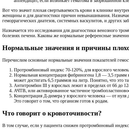
аппендицит, если возникает гематома в забрюшинной кле
Вот что значит плохая свертываемость крови в клинике внутре
женщины и для диагностики причин невынашивания. Назначает
геморрагических диатезов, системных васкулитов, и других за
Назначается это исследования для диагностики венозного тро
болезнях печени. Каковы же нормальные референсные значени
Нормальные значения и причины плох
Перечислим основные нормальные значения показателей гемост
Протромбиновый индекс 70-120%, для взрослого человека
Нормальная концентрация фибриногена 1,8 — 3,5 грамм н
может достигать 6,5 граммов на литр. Понятно, что это 
Антитромбин III у взрослых лежит в пределах от 66 до 12
АЧТВ, или активированное частичное тромбопластиновое в
Концентрация Д-димера у взрослого человека — от нуля 
Это говорит о том, что организм готов к родам.
Что говорит о кровоточивости?
В том случае, если у пациента снижен протромбиновый индек