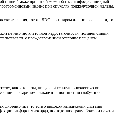
рной пищи. Также причиной может быть антифосфолипидный
я протромбиновый индекс при опухолях поджелудочной железы,
в свертывания, тот же ДВС — синдром или цирроз печени, тот
ской печеночно-клеточной недостаточности, поздней стадии
етельствовать о преждевременной отслойке плаценты.
оджелудочной железы, вирусный гепатит, онкологические
терапии варфарином а также при повышении глобулинов в
сах фибринолиза, то есть о высоком напряжении системы
фекции, инфаркт миокарда, последствия травм, болезни печени