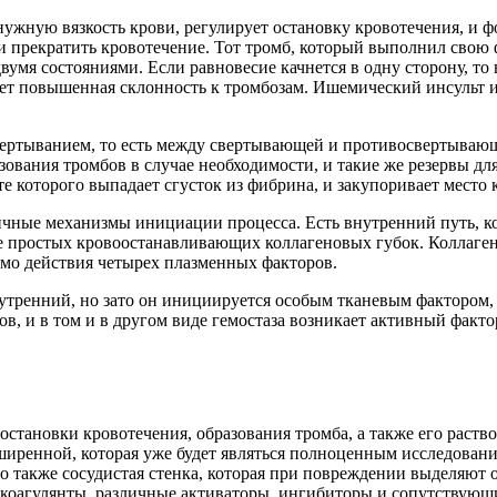
нужную вязкость крови, регулирует остановку кровотечения, и 
 и прекратить кровотечение. Тот тромб, который выполнил свою
вумя состояниями. Если равновесие качнется в одну сторону, то
будет повышенная склонность к тромбозам. Ишемический инсульт 
ертыванием, то есть между свертывающей и противосвертывающе
зования тромбов в случае необходимости, и такие же резервы дл
ате которого выпадает сгусток из фибрина, и закупоривает место 
чные механизмы инициации процесса. Есть внутренний путь, ко
е простых кровоостанавливающих коллагеновых губок. Коллаген,
имо действия четырех плазменных факторов.
внутренний, но зато он инициируется особым тканевым фактором
ов, и в том и в другом виде гемостаза возникает активный факт
остановки кровотечения, образования тромба, а также его раств
иренной, которая уже будет являться полноценным исследовани
но также сосудистая стенка, которая при повреждении выделяют
коагулянты, различные активаторы, ингибиторы и сопутствующие