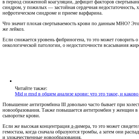
в период сниженной коагуляции, дефицит факторов свертыва
синдром, у пожилых — застойная сердечная недостаточность, 
нефротическом синдроме и приеме варфарина.
Что значит плохая свертываемость крови по данным МНО? Это
же лейкоз.
Если снижается уровень фибриногена, то это может говорить о
онкологической патологии, о недостаточности всасывания жир
Читайте также:
Mid и mxd в общем анализе крови: что это такое, и каков
Повышение антитромбина III довольно часто бывает при холест
новообразования. Также повышается антитромбин у женщин в 
сыворотке крови.
Если же высокая концентрация д-димера, то это может свидете
гемостаза, когда сначала образуются тромбы, а затем они рас
и злокачественные новообразования.