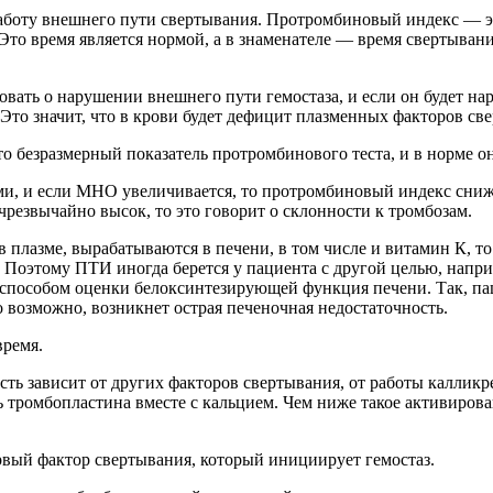
работу внешнего пути свертывания. Протромбиновый индекс — эт
Это время является нормой, а в знаменателе — время свертыван
вать о нарушении внешнего пути гемостаза, и если он будет на
Это значит, что в крови будет дефицит плазменных факторов св
езразмерный показатель протромбинового теста, и в норме он д
и если МНО увеличивается, то протромбиновый индекс снижает
резвычайно высок, то это говорит о склонности к тромбозам.
в плазме, вырабатываются в печени, в том числе и витамин К, 
ов. Поэтому ПТИ иногда берется у пациента с другой целью, нап
м способом оценки белоксинтезирующей функция печени. Так, п
 возможно, возникнет острая печеночная недостаточность.
ремя.
ость зависит от других факторов свертывания, от работы каллик
ь тромбопластина вместе с кальцием. Чем ниже такое активирова
рвый фактор свертывания, который инициирует гемостаз.