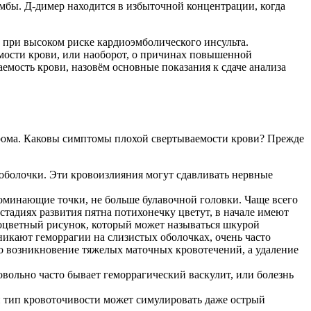
омбы. Д-димер находится в избыточной концентрации, когда
 при высоком риске кардиоэмболического инсульта.
емости крови, или наоборот, о причинах повышенной
аемость крови, назовём основные показания к сдаче анализа
дрома. Каковы симптомы плохой свертываемости крови? Прежде
оболочки. Эти кровоизлияния могут сдавливать нервные
оминающие точки, не больше булавочной головки. Чаще всего
стадиях развития пятна потихонечку цветут, в начале имеют
зноцветный рисунок, который может называться шкурой
никают геморрагии на слизистых оболочках, очень часто
о возникновение тяжелых маточных кровотечений, а удаление
овольно часто бывает геморрагический васкулит, или болезнь
й тип кровоточивости может симулировать даже острый