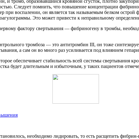
н, и тромб, образовавшийся кровяной сгусток, плотно закупори
остью. Следует помнить, что повышение концентрации фибриног
ер при воспалении, он является так называемым белком острой ф
 коагулограммы. Это может привести к неправильному определе
 первому фактору свертывания — фибриногену в тромбы, необхо
рольного тромбоза — это антитромбин III, он тоже синтезирует
вания, а сам он во много раз усиливается под влиянием гепари
торое обеспечивает стабильность всей системы свертывания к
устка будет длительным и избыточным, у таких пациентов отмеч
овышения
тановилось, необходимо лидировать, то есть расщепить фибрин-