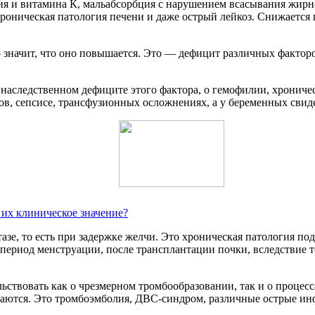
ния и витамина К, мальабсорбция с нарушением всасывания жи
хроническая патология печени и даже острый лейкоз. Снижаетс
 значит, что оно повышается. Это — дефицит различных факторо
 наследственном дефиците этого фактора, о гемофилии, хрониче
ов, сепсисе, трансфузионных осложнениях, а у беременных свид
о их клиническое значение?
азе, то есть при задержке желчи. Это хроническая патология п
период менструации, после трансплантации почки, вследствие 
льствовать как о чрезмерном тромбообразовании, так и о процес
падаются. Это тромбоэмболия, ДВС-синдром, различные острые ин