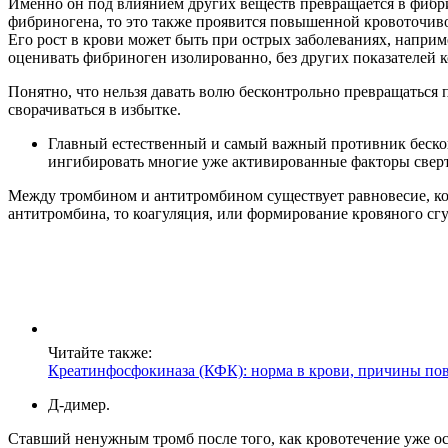
Именно он под влиянием других веществ превращается в фибри
фибриногена, то это также проявится повышенной кровоточив
Его рост в крови может быть при острых заболеваниях, наприм
оценивать фибриноген изолированно, без других показателей
Понятно, что нельзя давать волю бесконтрольно превращаться
сворачиваться в избытке.
Главный естественный и самый важный противник бесконт
ингибировать многие уже активированные факторы сверты
Между тромбином и антитромбином существует равновесие, ко
антитромбина, то коагуляция, или формирование кровяного сг
Читайте также:
Креатинфосфокиназа (КФК): норма в крови, причины п
Д-димер.
Ставший ненужным тромб после того, как кровотечение уже ос