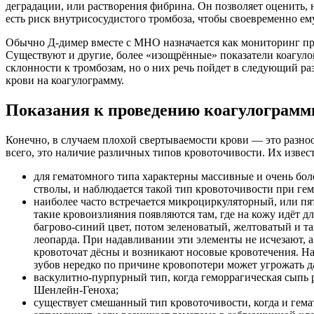
деградации, или растворения фибрина. Он позволяет оценить,
есть риск внутрисосудистого тромбоза, чтобы своевременно ем
Обычно Д-димер вместе с МНО назначается как мониторинг при
Существуют и другие, более «изощрённые» показатели коагуло
склонности к тромбозам, но о них речь пойдет в следующий раз
крови на коагулограмму.
Показания к проведению коагулограм
Конечно, в случаем плохой свертываемости крови — это разн
всего, это наличие различных типов кровоточивости. Их извест
для гематомного типа характерны массивные и очень бо
стволы, и наблюдается такой тип кровоточивости при ге
наиболее часто встречается микроциркуляторный, или п
такие кровоизлияния появляются там, где на кожу идёт д
багрово-синий цвет, потом зеленоватый, желтоватый и та
леопарда. При надавливании эти элементы не исчезают, 
кровоточат дёсны и возникают носовые кровотечения. Н
зубов нередко по причине кровопотери может угрожать д
васкулитно-пурпурный тип, когда геморрагическая сыпь р
Шенлейн-Геноха;
существует смешанный тип кровоточивости, когда и гем