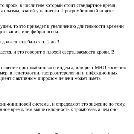
о дробь, в числителе который стоит стандартное время
ия плазмы, взятой у пациента. Протромбиновый индекс
рушен, то это приведет к увеличению длительности времени
ертывания, или фибриногена.
олжен колебаться от 2 до 3.
ся, и это говорит о плохой свертываемости крови. В
то падение протромбинового индекса, или рост МНО косвенно
ример, в гепатологии, гастроэнтерологии и инфекционных
ациент с активным циррозом печени может иметь
реин-кининовой системы, и определяют это значение по тому,
нное время, тем выше склонность к тромбозам, а чем оно