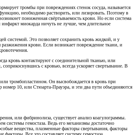
формирует тромбы при повреждениях стенок сосуда, называется
 функцию, необходимо растворить, или лизировать. Поэтому в
 возникнет пониженная свёртываемость крови. Но если система
и инфаркт миокарда ничуть не лучше, чем длительное
й системой. Это позволяет сохранить кровь жидкой, и у
я разжижения крови. Если возникает повреждение ткани, и
кровотечения.
гда кровь контактируют с соединительной тканью, или
 соприкоснувшись с кровью, всегда ускоряет свертывание. В
, или тромбопластином. Он высвобождается в кровь при
ор номер 10, или Стюарта-Прауэра, и эти два пути объединяются
орения, или фибринолиза, существует анализ коагулограммы.
ем системы гемостаза. Ведь его механизмы достаточно
 особые вещества, плазменные факторы свертывания, факторы
 факторы. Все это составляет систему гемостаза.