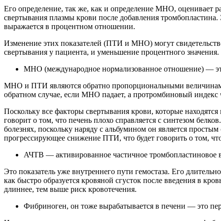
Его определение, так же, как и определение МНО, оценивает 
свертывания плазмы крови после добавления тромбопластина. 
выражается в процентном отношении.
Изменение этих показателей (ПТИ и МНО) могут свидетельство
свертывания у пациента, и уменьшение процентного значения. 
МНО (международное нормализованное отношение) — это б
МНО и ПТИ являются обратно пропорциональными величинами, 
обратном случае, если МНО падает, а протромбиновый индекс ч
Поскольку все факторы свертывания крови, которые находятся 
говорит о том, что печень плохо справляется с синтезом белк
болезнях, поскольку наряду с альбумином он является просты
прогрессирующее снижение ПТИ, что будет говорить о том, что
АЧТВ — активированное частичное тромбопластиновое в
Это показатель уже внутреннего пути гемостаза. Его длительн
как быстро образуется кровяной сгусток после введения в кров
длиннее, тем выше риск кровотечения.
Фибриноген, он тоже вырабатывается в печени — это пе