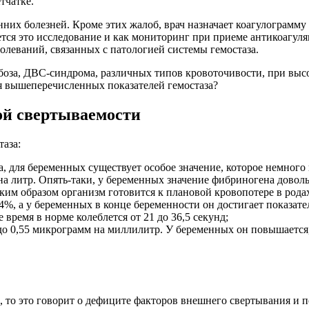
тчатке.
нних болезней. Кроме этих жалоб, врач назначает коагулограмму
ся это исследование и как мониторинг при приеме антикоагуля
болеваний, связанных с патологией системы гемостаза.
мбоза, ДВС-синдрома, различных типов кровоточивости, при выс
я вышеперечисленных показателей гемостаза?
ой свертываемости
аза:
, для беременных существует особое значение, которое немного 
а литр. Опять-таки, у беременных значение фибриногена доволь
таким образом организм готовится к плановой кровопотере в род
4%, а у беременных в конце беременности он достигает показате
ремя в норме колеблется от 21 до 36,5 секунд;
до 0,55 микрограмм на миллилитр. У беременных он повышается,
с, то это говорит о дефиците факторов внешнего свертывания 