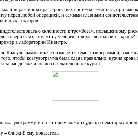
олько при различных расстройствах системы гемостаза, при выс
нту перед любой операцией, и самыми главными свидетельствам
зличных факторов.
свидетельствовать о склонности к тромбозам, повышенному рис
достовериться в том, что у человека плохо свертывается кровь
пример в лаборатории Инвитро.
ия. Коагулограмма иначе называется гемостазиограммой, а межд
я того, чтобы коагулограмма была сдана правильно, нужна кровь
и за час до сдачи анализа желательно не курить.
ую коагулограмму, и по которым можно судить о некоторых прич
 – близкий ему показатель.