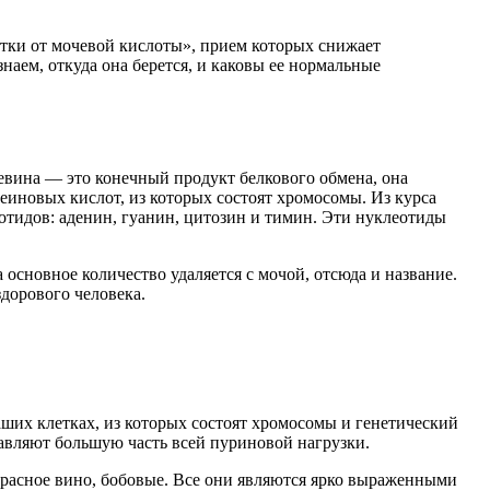
етки от мочевой кислоты», прием которых снижает
наем, откуда она берется, и каковы ее нормальные
евина — это конечный продукт белкового обмена, она
еиновых кислот, из которых состоят хромосомы. Из курса
тидов: аденин, гуанин, цитозин и тимин. Эти нуклеотиды
 основное количество удаляется с мочой, отсюда и название.
здорового человека.
аших клетках, из которых состоят хромосомы и генетический
ставляют большую часть всей пуриновой нагрузки.
 красное вино, бобовые. Все они являются ярко выраженными