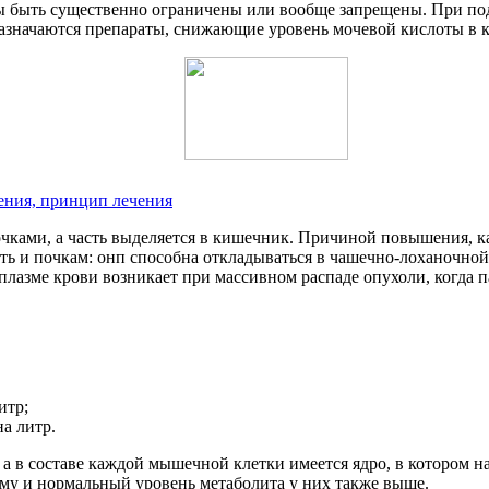
ы быть существенно ограничены или вообще запрещены. При под
назначаются препараты, снижающие уровень мочевой кислоты в 
ния, принцип лечения
почками, а часть выделяется в кишечник. Причиной повышения, к
ть и почкам: онп способна откладываться в чашечно-лоханочной
плазме крови возникает при массивном распаде опухоли, когда 
итр;
а литр.
 а в составе каждой мышечной клетки имеется ядро, в котором 
му и нормальный уровень метаболита у них также выше.