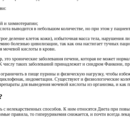
ви:
ой и химиотерапии;
слота выводится в небольшом количестве, но при этом у пациен
рое деление клеток кожи), избыточная масса тела, нарушения л
емию болезнью цивилизации, так как она настигает тучных пац
я мочевой кислоты в крови.
р, это хронические заболевания печени, которая не может норм
 К числу таких заболеваний принадлежит и синдром Фанкони, п
о ограничить в пище пурины и физическую нагрузку, чтобы изб
 диклофенак, индометацин. Существуют и физиологические коле
препараты для выведения мочевой кислоты из организма, и как 
?
ь с нелекарственных способов. К ним относятся Диета при повы
имые правила, то гиперурикемия снижается, и почти всегда лек