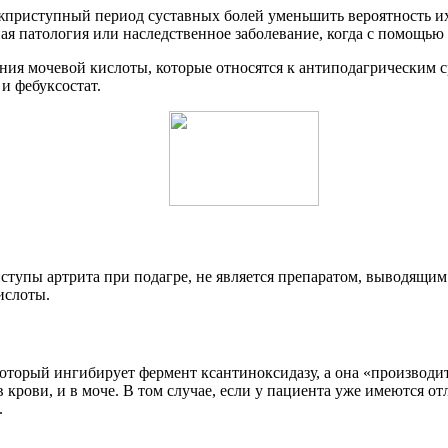
ежприступный период суставных болей уменьшить вероятность и
 патология или наследственное заболевание, когда с помощью д
ения мочевой кислоты, которые относятся к антиподагрическим 
и фебуксостат.
тупы артрита при подагре, не является препаратом, выводящим 
ислоты.
торый ингибирует фермент ксантиноксидазу, а она «производит»
 в крови, и в моче. В том случае, если у пациента уже имеются о
.