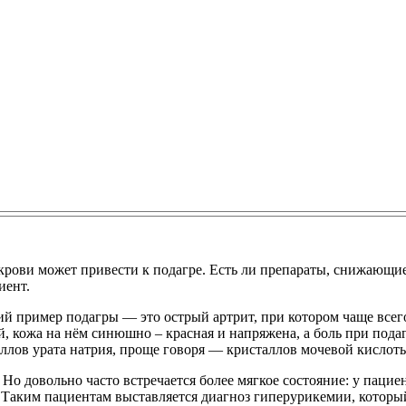
ови может привести к подагре. Есть ли препараты, снижающие 
иент.
кий пример подагры — это острый артрит, при котором чаще все
кожа на нём синюшно – красная и напряжена, а боль при подагр
аллов урата натрия, проще говоря — кристаллов мочевой кислот
 Но довольно часто встречается более мягкое состояние: у паци
. Таким пациентам выставляется диагноз гиперурикемии, которы