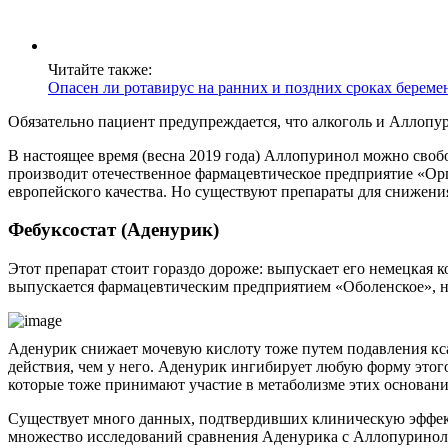
Читайте также:
Опасен ли ротавирус на ранних и поздних сроках береме
Обязательно пациент предупреждается, что алкоголь и Аллопу
В настоящее время (весна 2019 года) Аллопуринол можно свобо
производит отечественное фармацевтическое предприятие «Орг
европейского качества. Но существуют препараты для снижени
Фебуксостат (Аденурик)
Этот препарат стоит гораздо дороже: выпускает его немецкая 
выпускается фармацевтическим предприятием «Оболенское», но
Аденурик снижает мочевую кислоту тоже путем подавления кс
действия, чем у него. Аденурик ингибирует любую форму этого
которые тоже принимают участие в метаболизме этих основани
Существует много данных, подтвердивших клиническую эффекти
множество исследований сравнения Аденурика с Аллопуринолом