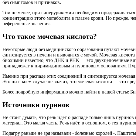
без симптомов и признаков.
Тем не менее, при гиперурикемии необходимо придерживаться д
концентрацию этого метаболита в плазме крови. Но прежде, чем
референсные значения.
Что такое мочевая кислота?
Некоторые люди без медицинского образования путают мочеви
синтезируется в печени и выводится с мочой. Мочевая кислота
биохимии известно, что ДНК и РНК — это двухцепочечные виты
принадлежат к пиримидиновым и пуриновым основаниям. Пури
Именно при распаде этих соединений и синтезируется мочевая к
Это ни в коем случае не значит, что мочевая кислота — это вр
Более подробную информацию можно найти в нашей статье Био
Источники пуринов
Не стоит думать, что речь идет о распаде только лишь пурино
материал. Это малая часть. Речь идёт, в основном, о тех пур
Подагру раньше не зря называли «болезнью королей». Паштеты,