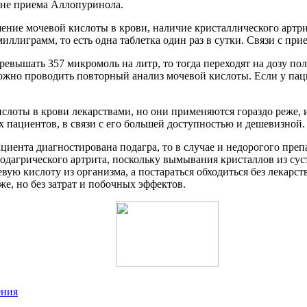
оне приема Аллопуринола.
ние мочевой кислоты в крови, наличие кристаллического артрит
ллиграмм, то есть одна таблетка один раз в сутки. Связи с пр
ревышать 357 микромоль на литр, то тогда переходят на дозу пол
 можно проводить повторный анализ мочевой кислоты. Если у па
лоты в крови лекарствами, но они применяются гораздо реже, 
пациентов, в связи с его большей доступностью и дешевизной.
ациента диагностирована подагра, то в случае и недорогого препа
одагрического артрита, поскольку вымывания кристаллов из су
евую кислоту из организма, а постараться обходиться без лекар
 же, но без затрат и побочных эффектов.
ения