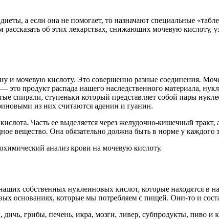
иеты, а если она не помогает, то назначают специальные «табл
 рассказать об этих лекарствах, снижающих мочевую кислоту, уз
ну и мочевую кислоту. Это совершенно разные соединения. Моч
 — это продукт распада нашего наследственного материала, нукл
е спирали, ступеньки который представляет собой пары нуклео
новыми из них считаются аденин и гуанин.
ислота. Часть ее выделяется через желудочно-кишечный тракт, а
едное вещество. Она обязательно должна быть в норме у каждого 
химический анализ крови на мочевую кислоту.
в наших собственных нуклеиновых кислот, которые находятся в н
иновых основаниях, которые мы потребляем с пищей. Они-то и со
 дичь, грибы, печень, икра, мозги, ливер, субпродукты, пиво и