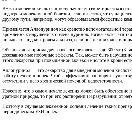
Вместо мочевой кислоты в мочу начинает секретироваться гип
подагре и мочекаменной болезни, если известно, что у пациен
другому пути, например, могут образовываться фосфатные кам
Применяется Аллопуринол как средство вспомогательной терап
врождённых нарушениях обмена пуринов. Назначаются эти табле
повышают под контролем анализа, если она не приходит в норм
Обычная доза приема для взрослого человека — до 300 мг (3 т
дозозависимые побочные эффекты. Так, может быть нарушение вк
этого лекарства при повышенной мочевой кислоте в крови ест
Аллопуринол — это лекарство для выведения мочевой кислоты и
работу печени и почек. Чтобы эффективно растворять существ
отсутствии у него хронической почечной недостаточности.
Известно, что в самом начале лечения может быть обострение 
уратной природы, то при его растворении и разрушении от нег
Поэтому в случае мочекаменной болезни лечение таким препар
периодическим УЗИ почек.