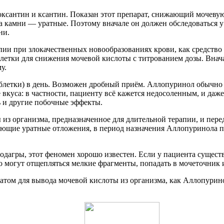
оксантин и ксантин. Показан этот препарат, снижающий мочевую
та камни — уратные. Поэтому вначале он должен обследоваться у
ни.
ии при злокачественных новообразованиях крови, как средство 
тки для снижения мочевой кислоты с титрованием дозы. Вначале 
у.
аблетки) в день. Возможен дробный приём. Аллопуринол обычно 
уса: в частности, пациенту всё кажется недосоленным, и даже с
ь и другие побочные эффекты.
з организма, предназначенное для длительной терапии, и перед
ующие уратные отложения, в период назначения Аллопуринола па
подагры, этот феномен хорошо известен. Если у пациента сущес
о могут отщепляться мелкие фрагменты, попадать в мочеточник 
атом для вывода мочевой кислоты из организма, как Аллопурин