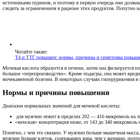
источниками пуринов, и поэтому в первую очередь они должн
следить за ограничением в рационе этих продуктов. Попутно 
Читайте также:
Т4 и ТТГ повышен: нормы, причины и симптомы повыше
Мочевая кислота образуется в печени, затем она фильтруется 
большое «перепроизводство». Кроме подагры, она может вреди
мочекаменной болезни. В некоторых случаях гиперурикемия в 
Нормы и причины повышения
Диапазон нормальных значений для мочевой кислоты:
для мужчин лежит в пределах 202 — 416 микромоль на л
«женская» концентрация ниже, от 143 до 340 микромоль н
Понятно, с чем это связано. У мужчин больше мышечная масса,
мужчин больше клеток, содержащих ядра, чем у женщин, поэто