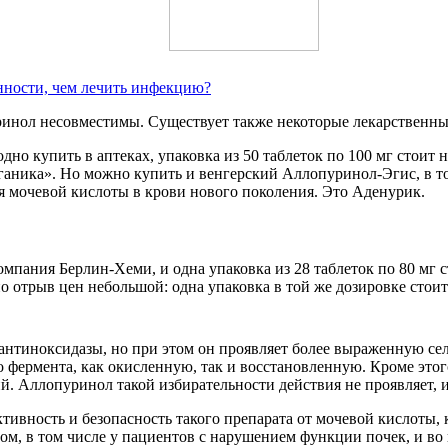
нности, чем лечить инфекцию?
ринол несовместимы. Существует также некоторые лекарственные
дно купить в аптеках, упаковка из 50 таблеток по 100 мг стоит
аника». Но можно купить и венгерский Аллопуринол-Эгис, в той
я мочевой кислоты в крови нового поколения. Это Аденурик.
компания Берлин-Хеми, и одна упаковка из 28 таблеток по 80 мг 
 отрыв цен небольшой: одна упаковка в той же дозировке стоит
антиноксидазы, но при этом он проявляет более выраженную с
 фермента, как окисленную, так и восстановленную. Кроме этого
й. Аллопуринол такой избирательности действия не проявляет,
вность и безопасность такого препарата от мочевой кислоты, 
, в том числе у пациентов с нарушением функции почек, и во 