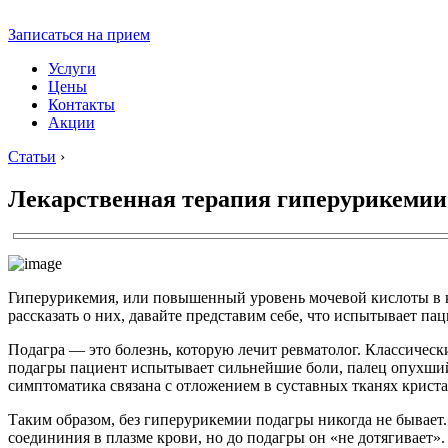
Записаться на прием
Услуги
Цены
Контакты
Акции
Статьи
›
Лекарственная терапия гиперурикемии
Гиперурикемия, или повышенный уровень мочевой кислоты в кр
рассказать о них, давайте представим себе, что испытывает пац
Подагра — это болезнь, которую лечит ревматолог. Классичес
подагры пациент испытывает сильнейшие боли, палец опухший, 
симптоматика связана с отложением в суставных тканях крист
Таким образом, без гиперурикемии подагры никогда не бывает.
соедининия в плазме крови, но до подагры он «не дотягивает»