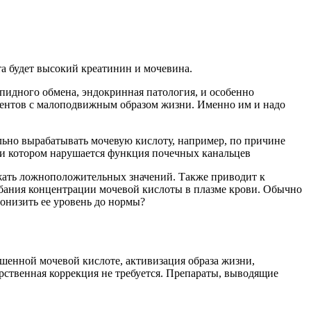
та будет высокий креатинин и мочевина.
ипидного обмена, эндокринная патология, и особенно
иентов с малоподвижным образом жизни. Именно им и надо
ально вырабатывать мочевую кислоту, например, по причине
ри котором нарушается функция почечных канальцев
ежать ложноположительных значений. Также приводит к
бания концентрации мочевой кислоты в плазме крови. Обычно
понизить ее уровень до нормы?
шенной мочевой кислоте, активизация образа жизни,
арственная коррекция не требуется. Препараты, выводящие