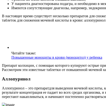
У пациента диагностирована подагра, и необходимо в м
Имеются сопутствующие диагнозы, например, эндокринная
В настоящее время существует несколько препаратов для сниж
таблеток для снижения мочевой кислоты в крови: аллопуринол 
Читайте также:
Повышенные моноциты в крови (моноцитоз) у ребенка
Препарат колхицин, с помощью которого купируют острые прис
Рассмотрим эти известные таблетки от повышенной мочевой к
Аллопуринол
Аллопуринол – это препаратдля выведения мочевой кислоты, ко
результате концентрация ее падает во всех средах организма, и
перестают накапливаться, и начинают постепенно растворяться