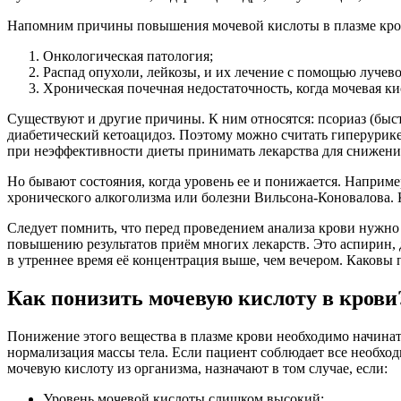
Напомним причины повышения мочевой кислоты в плазме кро
Онкологическая патология;
Распад опухоли, лейкозы, и их лечение с помощью лучев
Хроническая почечная недостаточность, когда мочевая ки
Существуют и другие причины. К ним относятся: псориаз (быст
диабетический кетоацидоз. Поэтому можно считать гиперурик
при неэффективности диеты принимать лекарства для снижени
Но бывают состояния, когда уровень ее и понижается. Наприме
хронического алкоголизма или болезни Вильсона-Коновалова.
Следует помнить, что перед проведением анализа крови нужн
повышению результатов приём многих лекарств. Это аспирин,
в утреннее время её концентрация выше, чем вечером. Каковы 
Как понизить мочевую кислоту в крови
Понижение этого вещества в плазме крови необходимо начинат
нормализация массы тела. Если пациент соблюдает все необход
мочевую кислоту из организма, назначают в том случае, если:
Уровень мочевой кислоты слишком высокий;