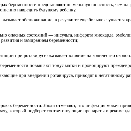
ах беременности представляют не меньшую опасность, чем на р
ственно навредить будущему ребенку.
вызывает обезвоживание, в результате еще больше сгущается кр
ьно опасных состояний — инсульта, инфаркта миокарда, эмболи
 развития и замиранием беременности;
тации при ротавирусе оказывает влияние на количество околопл
 беременности повышают тонус матки и провоцируют преждевр
никающие при внедрении ротавируса, приводят к негативному р
 сроках беременности. Люди отмечают, что инфекция может приве
рачу, который подберет соответствующие препараты и рекоменда