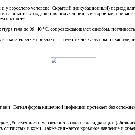
к и у взрослого человека. Скрытый (инкубационный) период длит
ости начинается с подташнивания женщины, которое заканчивает
ем в животе.
тура тела до 39–40 °C, сопровождающаяся ознобом, потливость
ся катаральные признаки — течет из носа, беспокоит кашель, п
тепени. Легкая форма кишечной инфекции протекает без осложне
риод беременности характерно развитие дегидратации (обезвожи
ть слизистых и кожи. Также снижается кровяное давление и объ