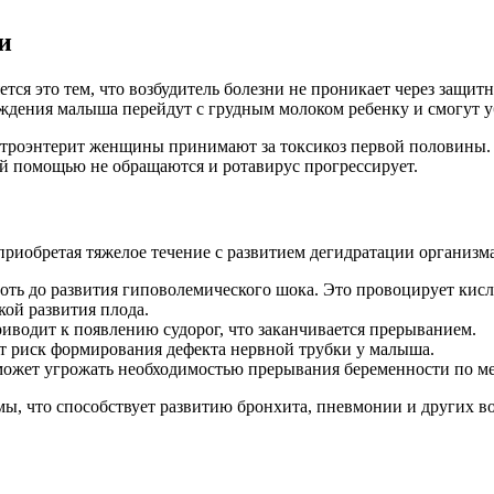
и
ется это тем, что возбудитель болезни не проникает через защи
ждения малыша перейдут с грудным молоком ребенку и смогут уб
роэнтерит женщины принимают за токсикоз первой половины. Не
ой помощью не обращаются и ротавирус прогрессирует.
приобретая тяжелое течение с развитием дегидратации организм
оть до развития гиповолемического шока. Это провоцирует кис
ой развития плода.
иводит к появлению судорог, что заканчивается прерыванием.
т риск формирования дефекта нервной трубки у малыша.
ожет угрожать необходимостью прерывания беременности по м
мы, что способствует развитию бронхита, пневмонии и других в