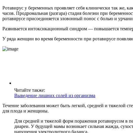
Ротавирус у беременных проявляет себя клинически так же, ка
часов. Продромальная (разгара) стадия болезни при беременн
ротавирусе присоединяется зловонный понос с болью и урчани
Развивается интоксикационный синдром — повышается темпера
У ряда женщин во время беременности при ротавирусе появляют
Читайте также:
Выведение лишних солей из организма
Течение заболевания может быть легкой, средней и тяжелой с
для плода и женщины.
Для средней и тяжелой форм поражения ротавирусом в пе
диареи. У будущей мамы возникает сильная жажда, сухос
нарушения электролитного баланса.